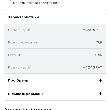
менеджерів за телефоном.
Характеристики
Розмір нарізі
M45X1.5 RHT
Розмір конуса [мм]
17,8
Вага [кг]
0,54
Розмір нарізі 1
M45X1.5 RHT
Про бренд
Більше інформації
Аналогічні товари