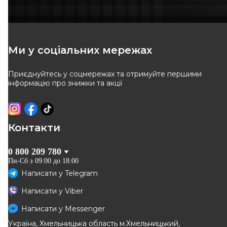
LEMFÖRDER
FEBI BILSTEIN
Опора кульова (передня/
Опора кульова (передня/
знизу/R) Opel
знизу) Opel Movano/Renault
Код: 36943 01
Код: 45411
Movano/Renault Master 10-
Master 10- (ліва різьба)
(ліва різьба)
1 253
грн
824
грн
Ми у соціальних мережах
1 128
грн
742
грн
Приєднуйтесь у соцмережах та отримуйте першими
КУПИТИ
КУПИТИ
інформацію про знижки та акції
Відправка
10.08
Відправка
11.08
-
10
%
-
10
%
Контакти
0 800 209 780
Пн-Сб з 09:00 до 18:00
Написати у
Telegram
OPTIMAL
DELPHI
Написати у
Viber
Кульова опора
Опора кульова (передня/
знизу/R) Opel
Написати у
Messenger
Код: G3-1064
Код: TC2671
Movano/Renault Master 10-
Україна, Хмельницька область м.Хмельницький,
(ліва різьба)
838
грн
796
грн