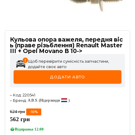
Кульова опора важеля, передня віс
ь (праве різьблення) Renault Master
III + Opel Movano B 10->
Щоб перевірити сумісність запчастини,
додайте своє авто
ДОДАТИ АВТО
–
Код
:
220541
–
Бренд
:
A.B.S.
(Нідерланди
)
624
грн
-
10
%
562
грн
Відправка
12.08