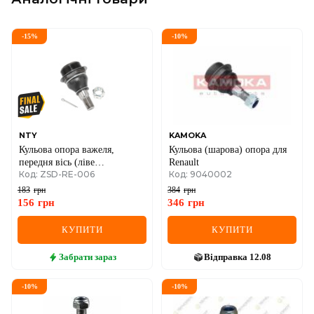
-
15
%
-
10
%
NTY
KAMOKA
Кульова опора важеля,
Кульова (шарова) опора для
передня вісь (ліве
Renault
Код: ZSD-RE-006
Код: 9040002
різьблення) Renault Master III
+ Opel Movano B 10->
183
грн
384
грн
156
грн
346
грн
КУПИТИ
КУПИТИ
Забрати
зараз
Відправка
12.08
-
10
%
-
10
%