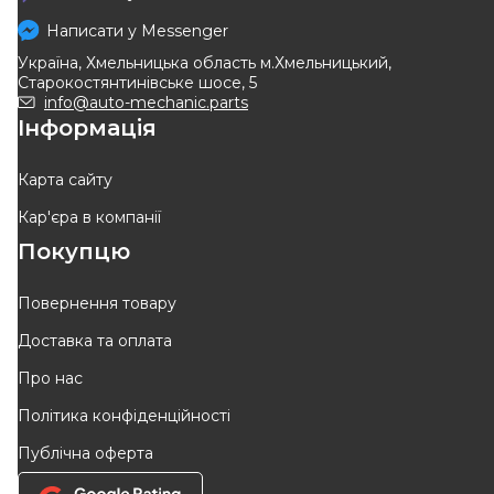
Трос ручного гальма передні
Трос ручника Renault
trafic 01-
Trafic/Opel Vivaro (довга
Написати у
Messenger
Код: 8AS 355 668-211
Код: 32.01.84
база) (1585 мм)
Україна, Хмельницька область м.Хмельницький,
465
грн
Старокостянтинівське шосе, 5
442
грн
490
грн
info@auto-mechanic.parts
Інформація
КУПИТИ
КУПИТИ
Відправка
сьогодні
Відправка
08.08
Карта сайту
Кар'єра в компанії
Покупцю
Повернення товару
Доставка та оплата
KAMOKA
KAMOKA
Про нас
Трос ручного гальма
Тросовий привод, стоянкове
Політика конфіденційності
гальмо
Код: 1190444
Код: 1190454
Публічна оферта
314
грн
323
грн