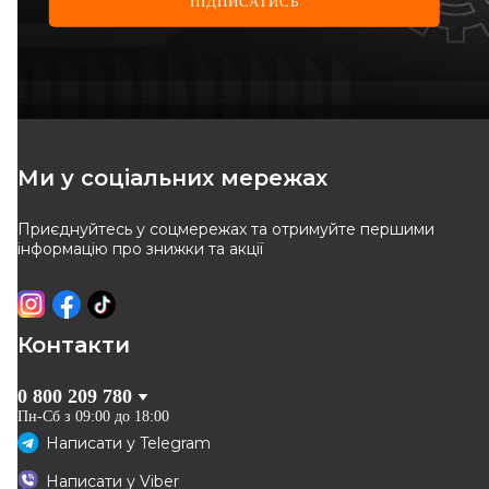
ПІДПИСАТИСЬ
NK
QUINTON HAZELL
Трос ручного гальма
Трос ручного гальма
Код: 9036113
Код: BC3596
Ми у соціальних мережах
444
грн
394
грн
Приєднуйтесь у соцмережах та отримуйте першими
КУПИТИ
КУПИТИ
інформацію про знижки та акції
Відправка
завтра
Відправка
08.08
-
5
%
Контакти
0 800 209 780
Пн-Сб з 09:00 до 18:00
Написати у
Telegram
HELLA
LINEX
Написати у
Viber