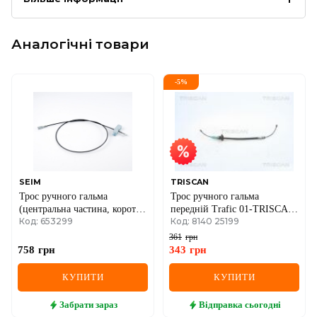
Аналогічні товари
-
5
%
SEIM
TRISCAN
Трос ручного гальма
Трос ручного гальма
(центральна частина, коротка
передній Trafic 01-TRISCAN
Код: 653299
Код: 8140 25199
база) Renault Trafic II + Opel
RENAULT
Vivaro A 01->14 1234mm*
361
грн
758
грн
343
грн
КУПИТИ
КУПИТИ
Забрати
зараз
Відправка
сьогодні