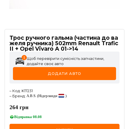
Трос ручного гальма (частина до ва
желя ручника) 502mm Renault Trafic
II + Opel Vivaro A 01->14
Щоб перевірити сумісність запчастини,
додайте своє авто
ДОДАТИ АВТО
–
Код
:
K17231
–
Бренд
:
A.B.S.
(Нідерланди
)
264
грн
Відправка
08.08