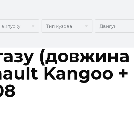
к випуску
Тип кузова
Двигун
AUDI
BMW
BYD
газу (довжина 
CITROËN
DACIA
DAEWOO
nault Kangoo +
FORD USA
GEELY
GMC
08
INFINITI
IVECO
JAGUAR
LEXUS
LINCOLN
MAZDA
NISSAN
OPEL
PEUGEOT
RENAULT
SEAT
SKODA