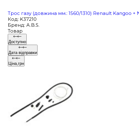
Трос газу (довжина мм.: 1560/1310) Renault Kangoo + N
Код
:
K37210
Бренд
:
A.B.S.
Товар
Доступно
Дата відправки
Ціна,грн