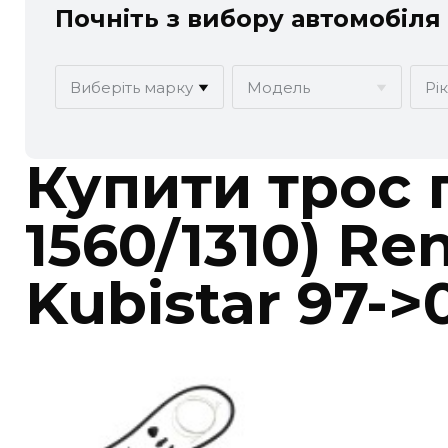
Почніть з вибору автомобіля
Виберіть марку
Модель
Рі
ACURA
ALFA ROMEO
Купити
трос 
CHEVROLET
CHRYSLER
1560/1310) Re
FIAT
FORD
Kubistar 97->
HONDA
HYUNDAI
LANCIA
LAND ROVER
MINI
MITSUBISHI
RAM
RAVON