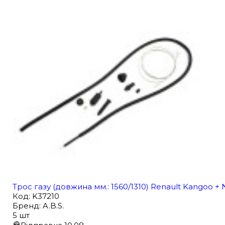
Трос газу (довжина мм.: 1560/1310) Renault Kangoo + N
Код
:
K37210
Бренд
:
A.B.S.
5 шт