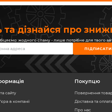
 та дізнайся про зни
біцяємо: жодного спаму - лише потрібне для твого ав
онна адреса
ПІДПИСАТИ
формація
Покупцю
та сайту
Повернення това
'єра в компанії
Доставка та оплат
Про нас