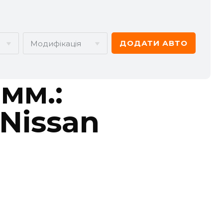
ДОДАТИ АВТО
Модифікація
CADILLAC
CHERY
мм.:
DODGE
DS
 Nissan
GREAT WALL
HAVAL
JEEP
KIA
MERCEDES-BENZ
MG
POLESTAR
PORSCHE
SMART
SSANGYONG