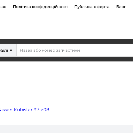
нас
Політика конфіденційності
Публічна оферта
Блог
білі
issan Kubistar 97->08