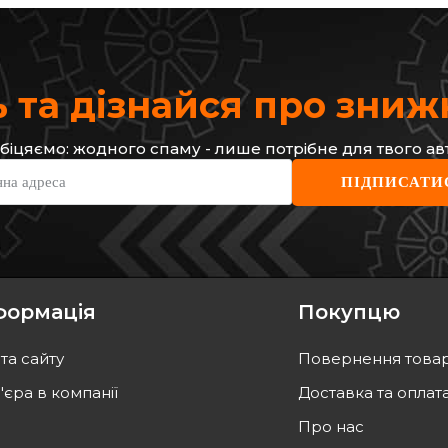
 та дізнайся про зни
біцяємо: жодного спаму - лише потрібне для твого ав
CHAMPION
CIFA
нна адреса
ПІДПИСАТИ
зад. Kangoo
Комплект гальмівних накладок,
Гальм
(Bosch)
дискове гальмо
Type/
Код: 573218CH
Код: 
777
грн
946
г
700
грн
852
формація
Покупцю
ТИ
КУПИТИ
та сайту
Повернення това
сьогодні
Відправка
сьогодні
'єра в компанії
Доставка та оплат
Про нас