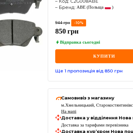
–
Код
:
C2G008ABE
–
Бренд
:
ABE
(Польща
)
944
грн
-
10
%
850
грн
Відправка
сьогодні
КУПИТИ
Ще
1
пропозиція
від 850 грн
Самовивіз з магазину
м.Хмельницький, Старокостянтинівс
На мапі
Доставка у відділення Нова
Доставка за тарифами перевізника
Доставка кур’єром Нова по