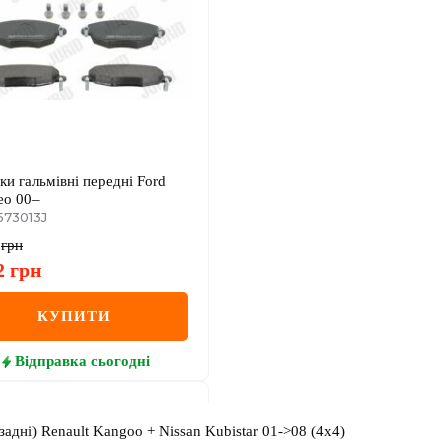
ки гальмівні передні Ford
o 00–
573013J
грн
2
грн
КУПИТИ
Відправка
сьогодні
задні) Renault Kangoo + Nissan Kubistar 01->08 (4x4)