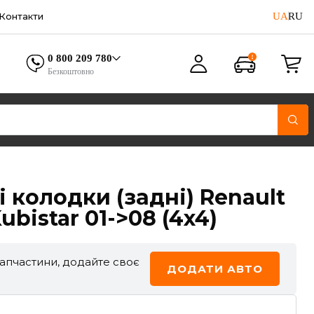
UA
RU
Контакти
0 800 209 780
Безкоштовно
і колодки (задні) Renault
ubistar 01->08 (4x4)
запчастини, додайте своє
ДОДАТИ АВТО