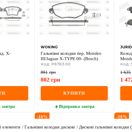
WOKING
JURID
ад. X-
Гальмівні колодки пер. Mondeo
Колод
III/Jaguar X-TYPE 00- (Bosch)
Monde
Код: P6763.00
Код: 
891
грн
1 635
802
грн
1 47
ТИ
КУПИТИ
а
завтра
Відправка
завтра
-
10
%
-
10
%
і елементи
Гальмівні колодки дискові
Дискові гальмівні колодки (