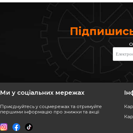
Підпишись
О
WOKING
CIFAM
Електро
Гальмівні колодки
Гальмівні колодки 
4x4/Mondeo III 01- 
Код: P6773.00
Код: 822-319-0
962
грн
1 106
грн
866
грн
996
грн
Ми у соціальних мережах
Ін
КУПИТИ
КУПИ
Приєднуйтесь у соцмережах та отримуйте
Кар
Відправка
завтра
Відправка
першими інформацію про знижки та акції
Кар
-
10
%
-
10
%