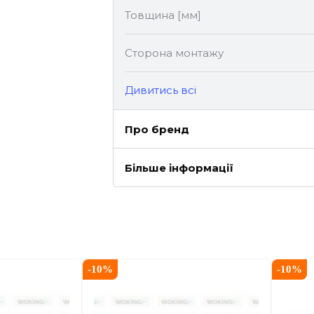
Товщина [мм]
Сторона монтажу
Дивитись всі
Про бренд
Більше інформації
-
10
%
-
10
%