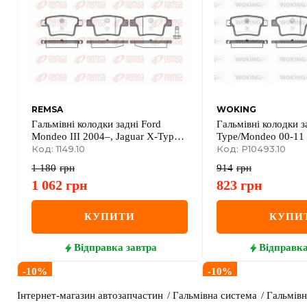
REMSA
WOKING
Гальмівні колодки задні Ford
Гальмівні колодки з
Mondeo III 2004–, Jaguar X-Type
Type/Mondeo 00-11
2004–
Код: 1149.10
Код: P10493.10
1 180
грн
914
грн
1 062
грн
823
грн
КУПИТИ
КУПИ
Відправка
завтра
Відправк
-
10
%
-
10
%
Інтернет-магазин автозапчастин
Гальмівна система
Гальмівн