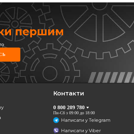
жки першим
то
M
СЬ
івні колодки зад. X-
Mondeo 00-11
822-677-0
рн
грн
Контакти
КУПИТИ
ру
0 800 209 780
Відправка
сьогодні
Пн-Сб з 09:00 до 18:00
а
Написати у
Telegram
Написати у
Viber