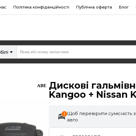
нас
Політика конфіденційності
Публічна оферта
Блог
білі
Дискові гальмівн
ABE
Kangoo + Nissan K
Щоб перевірити сумісність 
авто