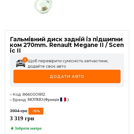
Гальмівний диск задній із підшипни
ком 270mm. Renault Megane II / Scen
ic II
Щоб перевірити сумісність запчастини,
додайте своє авто
ДОДАТИ АВТО
–
Код
:
8660001812
–
Бренд
:
MOTRIO
(Франція
)
3904
грн
-
15
%
3 319
грн
Забрати
завтра