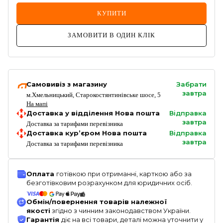
КУПИТИ
ЗАМОВИТИ В ОДИН КЛІК
Самовивіз з магазину
Забрати
завтра
м.Хмельницький, Старокостянтинівське шосе, 5
На мапі
Доставка у відділення Нова пошта
Відправка
завтра
Доставка за тарифами перевізника
Доставка кур’єром Нова пошта
Відправка
завтра
Доставка за тарифами перевізника
Оплата
готівкою при отриманні, карткою або за
безготівковим розрахунком для юридичних осіб.
Обмін/повернення товарів належної
якості
згідно з чинним законодавством України.
Гарантія
діє на всі товари, деталі можна уточнити у