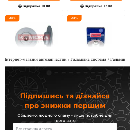
Відправка
10.08
Відправка
12.08
-
10
%
-
10
%
Інтернет-магазин автозапчастин
Гальмівна система
Гальмівні
KAMOKA
BORG & BECK
Гальмiвнi диски з
Гальмiвнi диски з
пiдшипником
пiдшипником
Код: 1031136
Код: BBD5897S
2 495
грн
3 580
грн
2 246
грн
3 222
грн
Підпишись та дізнайся
КУПИТИ
КУПИТИ
про знижки першим
Відправка
12.08
Відправка
12.08
Обіцяємо: жодного спаму - лише потрібне для
твого авто
-
10
%
-
10
%
Електронна адреса