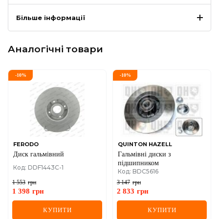
Більше інформації
Аналогічні товари
-
10
%
-
10
%
FERODO
QUINTON HAZELL
Диск гальмівний
Гальмiвнi диски з
пiдшипником
Код: DDF1443C-1
Код: BDC5616
1 553
грн
3 147
грн
1 398
грн
2 833
грн
КУПИТИ
КУПИТИ