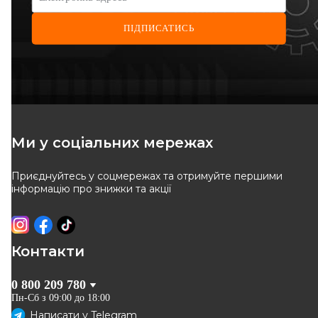
ПІДПИСАТИСЬ
A.B.S.
SOLGY
Гальмівний диск задній
Диск гальмівний (задній)
Reanult Scenic II/Megane II
Renault Scenic II 03- (270х10)
Код: 17727
Код: 208032
03- (270x10) (без
(+ABS) (з підшипником)
підшипника)
1 709
грн
2 511
грн
Ми у соціальних мережах
1 539
грн
2 260
грн
Приєднуйтесь у соцмережах та отримуйте першими
КУПИТИ
КУПИТИ
інформацію про знижки та акції
Відправка
10.08
Відправка
завтра
-
10
%
-
10
%
Контакти
0 800 209 780
Пн-Сб з 09:00 до 18:00
Написати у
Telegram