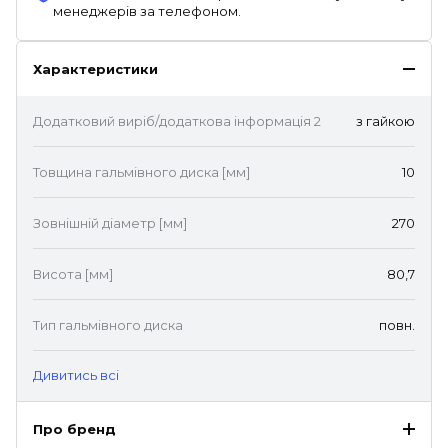
менеджерів за телефоном.
Характеристики
Додатковий виріб/додаткова інформація 2
з гайкою
Товщина гальмівного диска [мм]
10
Зовнішній діаметр [мм]
270
Висота [мм]
80,7
Тип гальмівного диска
повн.
Дивитись всі
Про бренд