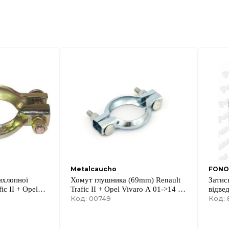
Metalcaucho
FONO
ихлопної
Хомут глушника (69mm) Renault
Затис
ic II + Opel
Trafic II + Opel Vivaro A 01->14 /
відве
Renault Kangoo + Nissan Kubistar
Код: 00749
Код: 
97->08