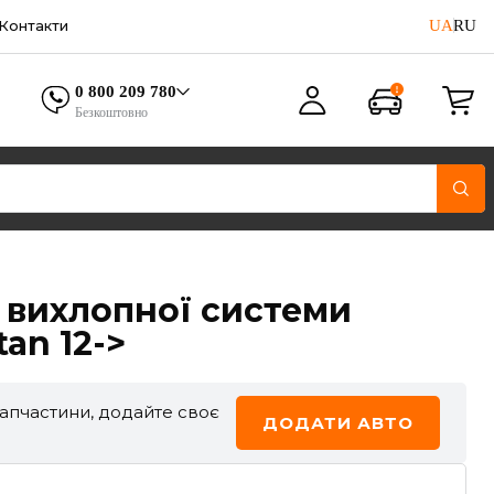
UA
RU
Контакти
0 800 209 780
Безкоштовно
 вихлопної системи
an 12->
запчастини, додайте своє
ДОДАТИ АВТО