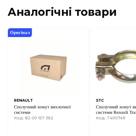
Аналогічні товари
Оригінал
RENAULT
STC
Сполучний хомут вихлопної
Сполучний хомут в
системи
системи Renault Traf
Код: 82 00 157 362
Vivaro A 01->14
Код: T400749