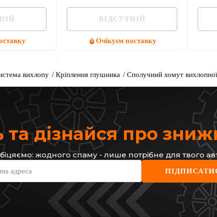
НІЙ
ВІДСУТНІЙ
оставку
Очікуєм поставку
истема вихлопу
Кріплення глушника
Сполучний хомут вихлопної
 та дізнайся про зни
біцяємо: жодного спаму - лише потрібне для твого ав
нна адреса
ПІДПИСАТИ
ихлопної
ic II + Opel