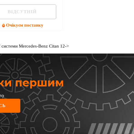
ВІДСУТНІЙ
Очікуєм поставку
 системи Mercedes-Benz Citan 12->
жки першим
то
СЬ