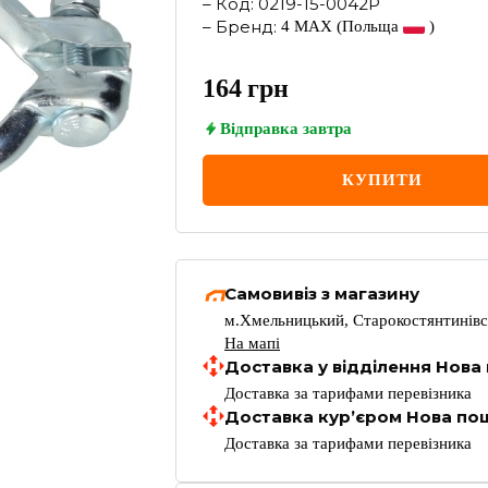
–
Код
:
0219-15-0042P
–
Бренд
:
4 MAX
(Польща
)
164
грн
Відправка
завтра
КУПИТИ
Самовивіз з магазину
м.Хмельницький, Старокостянтинівс
На мапі
Доставка у відділення Нова
Доставка за тарифами перевізника
Доставка кур’єром Нова по
Доставка за тарифами перевізника