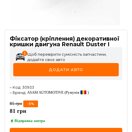
Фіксатор (кріплення) декоративної
кришки двигуна Renault Duster I
Щоб перевірити сумісність запчастини,
додайте своє авто
ДОДАТИ АВТО
–
Код
:
30933
–
Бренд
:
ASAM AUTOMOTIVE
(Румунія
)
85
грн
-
5
%
81
грн
Відправка
завтра