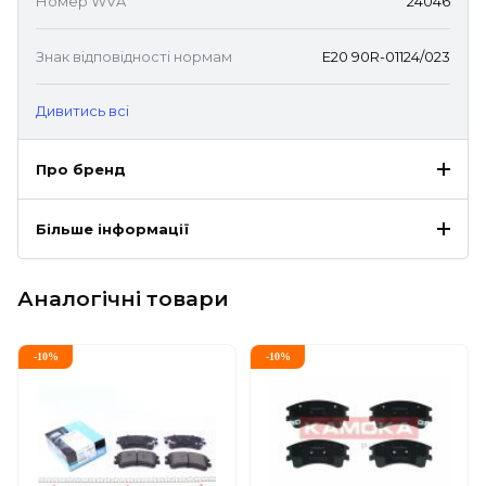
Номер WVA
24046
Знак відповідності нормам
E20 90R-01124/023
Дивитись всі
Про бренд
Більше інформації
Аналогічні товари
-
10
%
-
10
%