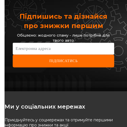
1 144
грн
1 341
грн
1 030
грн
1 207
грн
Підпишись та дізнайся
КУПИТИ
КУПИТИ
про знижки першим
Відправка
12.08
Відправка
12.08
Обіцяємо: жодного спаму - лише потрібне для
твого авто
-
10
%
-
10
%
Електронна адреса
ПІДПИСАТИСЬ
ICER
BLUE PRINT
Колодки гальмівні (передні)
Колодки гальмівні (передні)
Mazda 6 02-08
Mazda 6 02-07
Код: 181578
Код: ADM54277
1 518
грн
1 130
грн
Ми у соціальних мережах
1 367
грн
1 017
грн
Приєднуйтесь у соцмережах та отримуйте першими
КУПИТИ
КУПИТИ
інформацію про знижки та акції