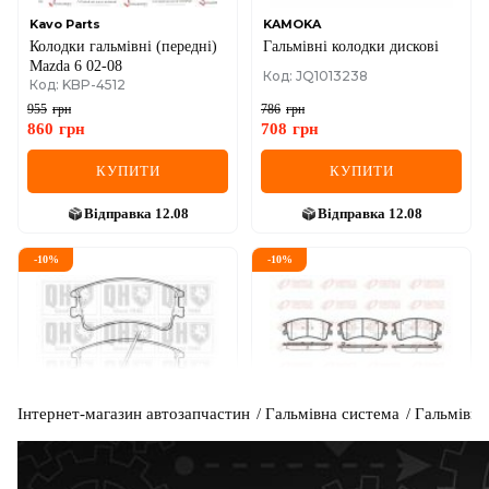
Kavo Parts
KAMOKA
Колодки гальмівні (передні)
Гальмiвнi колодки дисковi
Mazda 6 02-08
Код: JQ1013238
Код: KBP-4512
955
грн
786
грн
860
грн
708
грн
КУПИТИ
КУПИТИ
Відправка
12.08
Відправка
12.08
-
10
%
-
10
%
Інтернет-магазин автозапчастин
Гальмівна система
Гальмівні
QUINTON HAZELL
REMSA
Гальмiвнi колодки дисковi
Гальмівні колодки перед.
MAZDA 6 02-
Код: BP1378
Код: 0970.02