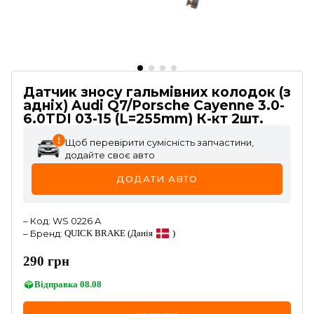
Датчик зносу гальмівних колодок (з
адніх) Audi Q7/Porsche Cayenne 3.0-
6.0TDI 03-15 (L=255mm) К-кт 2шт.
Щоб перевірити сумісність запчастини,
додайте своє авто
ДОДАТИ АВТО
–
Код
:
WS 0226 A
–
Бренд
:
QUICK BRAKE
(Данія
)
290
грн
Відправка
08.08