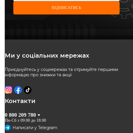
ПІДПИСАТИСЬ
KAMOKA
KAMOKA
Трос ручного гальма Renault
Трос ручного гальма Renault
Kangoo 97-08
Kangoo
Код: 1190133
Код: 1190135
Ми у соціальних мережах
309
грн
309
грн
Приєднуйтесь у соцмережах та отримуйте першими
КУПИТИ
КУПИТИ
інформацію про знижки та акції
Відправка
10.08
Відправка
10.08
Контакти
0 800 209 780
Пн-Сб з 09:00 до 18:00
Написати у
Telegram