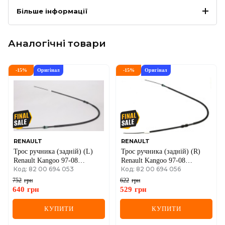
Більше інформації
Аналогічні товари
-
15
%
Оригінал
-
15
%
Оригінал
RENAULT
RENAULT
Трос ручника (задній) (L)
Трос ручника (задній) (R)
Renault Kangoo 97-08
Renault Kangoo 97-08
Код: 82 00 694 053
Код: 82 00 694 056
(1415/1075mm) (без
(1420/1085 мм)
упаковки)
752
грн
622
грн
640
грн
529
грн
КУПИТИ
КУПИТИ