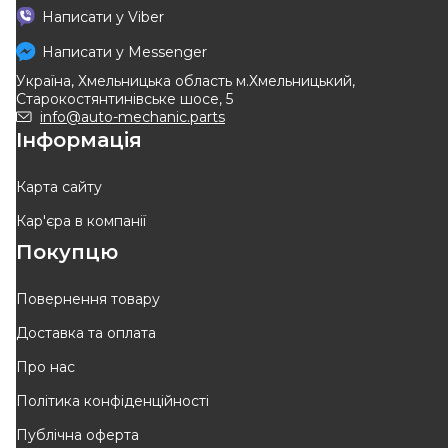
LINEX
LINEX
Написати у
Viber
Трос ручника (L) Renault
Трос ручника (R) Renault
Kangoo (1415/1075 мм)
Kangoo (1420/1085 мм)
Написати у
Messenger
Код: 35.01.87
Код: 35.01.88
Україна, Хмельницька область м.Хмельницький,
Старокостянтинівське шосе, 5
352
грн
347
грн
info@auto-mechanic.parts
Інформація
КУПИТИ
КУПИТИ
Відправка
10.08
Відправка
10.08
Карта сайту
Кар'єра в компанії
Оригінал
Покупцю
Повернення товару
Доставка та оплата
Про нас
A.B.S.
RENAULT
Трос ручного гальма (L/R,
Трос ручника Dacia
Політика конфіденційності
лівий/правий) Renault Dokker
Dokker/Lodgy 12-
Код: K17249
Код: 36 40 075 36R
/ Renault Lodgy
Публічна оферта