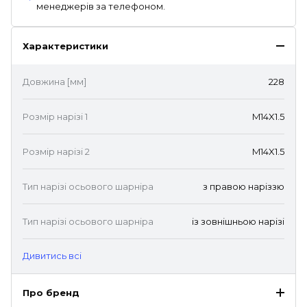
менеджерів за телефоном.
Характеристики
Довжина [мм]
228
Розмір нарізі 1
M14X1.5
Розмір нарізі 2
M14X1.5
Тип нарізі осьового шарніра
з правою наріззю
Тип нарізі осьового шарніра
із зовнішньою нарізі
Дивитись всі
Про бренд