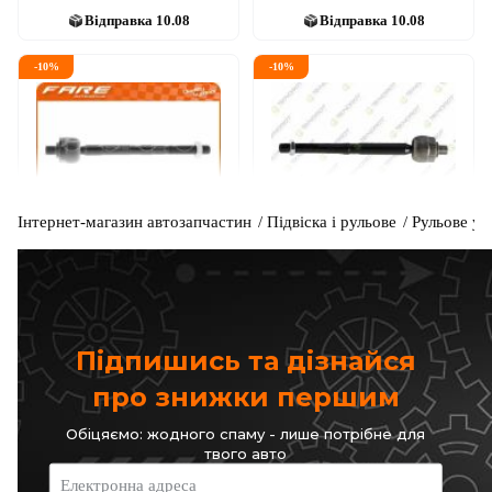
Відправка
10.08
Відправка
10.08
-
10
%
-
10
%
Інтернет-магазин автозапчастин
Підвіска і рульове
Рульове уп
FARE SA
TEKNOROT
Рульова тяга
Тяга рульова ліва/права
Renault Megane, Scenic 04–
Код: RA008
Код: R-583
310
грн
327
грн
279
грн
295
грн
Підпишись та дізнайся
КУПИТИ
КУПИТИ
про знижки першим
Відправка
12.08
Відправка
10.08
Обіцяємо: жодного спаму - лише потрібне для
твого авто
-
10
%
-
10
%
Електронна адреса