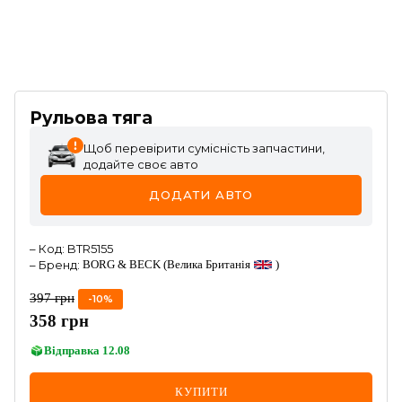
Рульова тяга
Щоб перевірити сумісність запчастини,
додайте своє авто
ДОДАТИ АВТО
–
Код
:
BTR5155
–
Бренд
:
BORG & BECK
(Велика Британія
)
397
грн
-
10
%
358
грн
Відправка
12.08
КУПИТИ