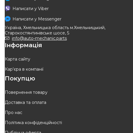
APlus
SWAG
Написати у
Viber
Осьовий шарнір
Тяга рульова RENAULT
Megane II 03-09, Scenic II 03-
Написати у
Messenger
Код: 14497AP
Код: 60 92 4720
09
Україна, Хмельницька область м.Хмельницький,
365
грн
956
грн
Старокостянтинівське шосе, 5
329
грн
861
грн
info@auto-mechanic.parts
Інформація
КУПИТИ
КУПИТИ
Відправка
10.08
Відправка
10.08
Карта сайту
Кар'єра в компанії
-
10
%
-
10
%
Покупцю
Повернення товару
Доставка та оплата
Schaeffler FAG
BGA
Про нас
Тяга рульова Renault Megane
Тяга рульова Renault Megane
Політика конфіденційності
II 02-08, L=R
II 02-
Код: 840 0200 10
Код: SR7308
Публічна оферта