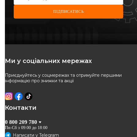
ПІДПИСАТИСЬ
RODRUNNER
AIC
Рульова тяга
Рульова тяга
Код: AJ-R-583
Код: 54158
308
грн
467
грн
Ми у соціальних мережах
278
грн
421
грн
Приєднуйтесь у соцмережах та отримуйте першими
КУПИТИ
КУПИТИ
інформацію про знижки та акції
Відправка
12.08
Відправка
12.08
-
10
%
-
10
%
Контакти
0 800 209 780
Пн-Сб з 09:00 до 18:00
Написати у
Telegram