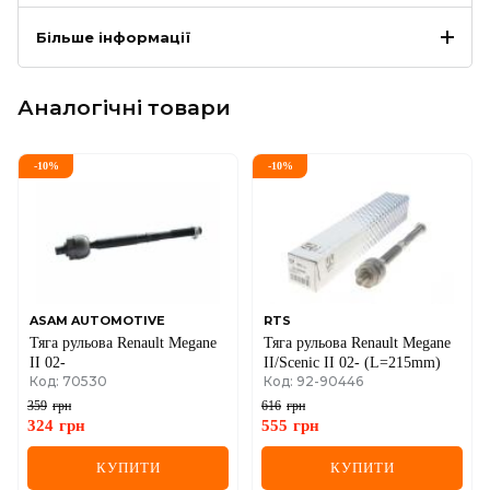
Більше інформації
Аналогічні товари
-
10
%
-
10
%
ASAM AUTOMOTIVE
RTS
Тяга рульова Renault Megane
Тяга рульова Renault Megane
II 02-
II/Scenic II 02- (L=215mm)
Код: 70530
Код: 92-90446
359
грн
616
грн
324
грн
555
грн
КУПИТИ
КУПИТИ