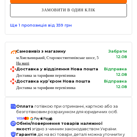
ЗАМОВИТИ В ОДИН КЛІК
Ще
1
пропозиція
від 359 грн
Самовивіз з магазину
Забрати
12.08
м.Хмельницький, Старокостянтинівське шосе, 5
На мапі
Доставка у відділення Нова пошта
Відправка
12.08
Доставка за тарифами перевізника
Доставка кур’єром Нова пошта
Відправка
12.08
Доставка за тарифами перевізника
Оплата
готівкою при отриманні, карткою або за
безготівковим розрахунком для юридичних осіб.
Обмін/повернення товарів належної
якості
згідно з чинним законодавством України.
Гарантія
діє на всі товари, деталі можна уточнити у