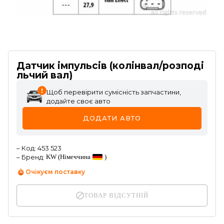
Датчик імпульсів (колінвал/розподі
льчий вал)
Щоб перевірити сумісність запчастини,
додайте своє авто
ДОДАТИ АВТО
–
Код
:
453 523
–
Бренд
:
KW
(Німеччина
)
Очікуєм поставку
ТОВАР ВІДСУТНІЙ