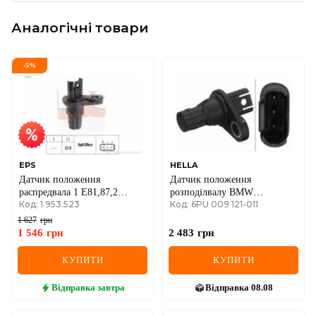
Аналогічні товари
-
5
%
EPS
HELLA
Датчик положення
Датчик положення
распредвала 1 E81,87,2
розподілвалу BMW
Код: 1.953.523
Код: 6PU 009 121-011
F45/46,3 E90,4 F36,5 E60,5
3(E90/F30)/5(F10)/X5(F15)
F10,5 G30,6 F13,7 F65,7
06-
1 627
грн
F01,7 G11,X1,X3,X4,X5 E70
1 546
грн
2 483
грн
,X6 E71,Z4,Mini
КУПИТИ
КУПИТИ
Відправка
завтра
Відправка
08.08