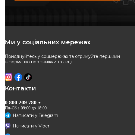
AUTLOG
DELPHI
Датчик iмпульсiв
Датчик положення
розподільного валу BMW 3
Код: AS4594
Код: SS11123
(E90-E93)/5 (E60/F10)/X5/X6
1.2-6.0
Ми у соціальних мережах
722
грн
1 781
грн
Приєднуйтесь у соцмережах та отримуйте першими
КУПИТИ
КУПИТИ
інформацію про знижки та акції
Відправка
10.08
Відправка
08.08
Контакти
0 800 209 780
Пн-Сб з 09:00 до 18:00
Написати у
Telegram
Написати у
Viber