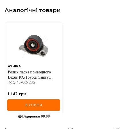
Аналогічні товари
ASHIKA
Ролик паска приводного
Lexus RX/Toyota Camry
Код: 45-02-232
3.0/3.3 01-08
1 147
грн
КУПИТИ
Відправка
08.08