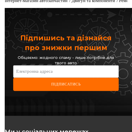
Інтернет-магазин автозапчастин
Двигун та компоненти
Ремені
Підпишись та дізнайся
про знижки першим
Обіцяємо: жодного спаму - лише потрібне для
твого авто
Електронна адреса
ПІДПИСАТИСЬ
Ми у соціальних мережах