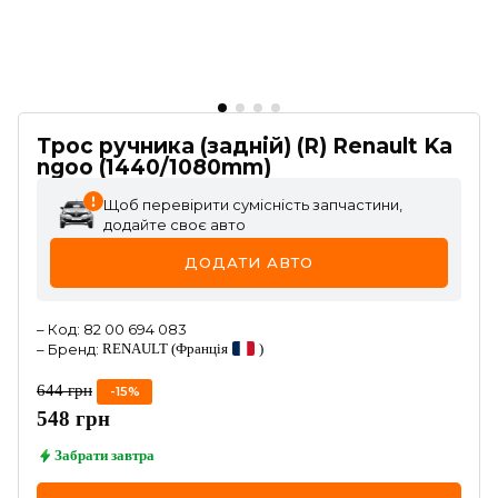
Трос ручника (задній) (R) Renault Ka
ngoo (1440/1080mm)
Щоб перевірити сумісність запчастини,
додайте своє авто
ДОДАТИ АВТО
–
Код
:
82 00 694 083
–
Бренд
:
RENAULT
(Франція
)
644
грн
-
15
%
548
грн
Забрати
завтра