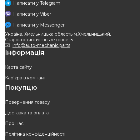
Написати у
Telegram
ADRIAUTO
A.B.S.
Написати у
Viber
Трос ручного гальма
Трос ручного гальма (R,
(частина до важеля ручника)
правий) 1442/1067 (800kg)
Написати у
Messenger
Код: 41.0224.1
Код: K15638
Renault Master II + Opel
Renault Kangoo + Nissan
Україна, Хмельницька область м.Хмельницький,
Movano A 98->10
Kubistar 97->08
518
грн
Старокостянтинівське шосе, 5
441
грн
367
грн
info@auto-mechanic.parts
Інформація
КУПИТИ
КУПИТИ
Забрати
завтра
Відправка
12.08
Карта сайту
Кар'єра в компанії
Покупцю
Повернення товару
Доставка та оплата
LPR
ABE
Про нас
Трос ручного гальма
Трос зупиночних гальм
Політика конфіденційності
Код: C0368B
Код: C7R015ABE