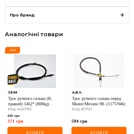
Про бренд
Аналогічні товари
-
15
%
SEIM
A.B.S.
Трос ручного гальма (R,
Трос ручного гальма перед.
правий) 1462* (800kg)
Master/Movano 98- (1175/946)
Код: 404790
Код: K17141
Renault Kangoo + Nissan
Kubistar 97->08
436
грн
371
грн
594
грн
КУПИТИ
КУПИТИ