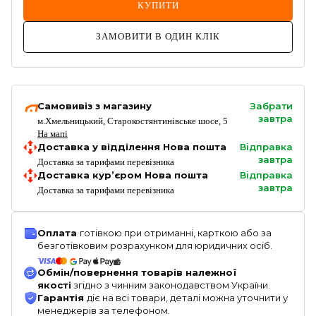
КУПИТИ
ЗАМОВИТИ В ОДИН КЛІК
Самовивіз з магазину
Забрати
завтра
м.Хмельницький, Старокостянтинівське шосе, 5
На мапі
Доставка у відділення Нова пошта
Відправка
завтра
Доставка за тарифами перевізника
Доставка кур’єром Нова пошта
Відправка
завтра
Доставка за тарифами перевізника
Оплата
готівкою при отриманні, карткою або за
безготівковим розрахунком для юридичних осіб.
Обмін/повернення товарів належної
якості
згідно з чинним законодавством України.
Гарантія
діє на всі товари, деталі можна уточнити у
менеджерів за телефоном.