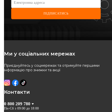
Електронна адреса
ПІДПИСАТИСЬ
LINEX
ADRIAUTO
Трос ручника (задній) (R)
Трос ручного гальма (R,
Renault Kangoo
правий) 1440/1080 (800kg)
Код: 35.01.90
Код: 41.0214.1
(1440/1080mm)
Renault Kangoo + Nissan
Kubistar 97->08
167
грн
362
грн
Ми у соціальних мережах
142
грн
344
грн
Приєднуйтесь у соцмережах та отримуйте першими
КУПИТИ
КУПИТИ
інформацію про знижки та акції
Забрати
завтра
Відправка
завтра
-
15
%
Контакти
0 800 209 780
Пн-Сб з 09:00 до 18:00