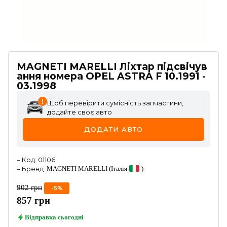
MAGNETI MARELLI Ліхтар підсвічув
ання номера OPEL ASTRA F 10.1991 -
03.1998
Щоб перевірити сумісність запчастини,
додайте своє авто
ДОДАТИ АВТО
–
Код
:
01106
–
Бренд
:
MAGNETI MARELLI
(Італія
)
902
грн
-
5
%
857
грн
Відправка
сьогодні