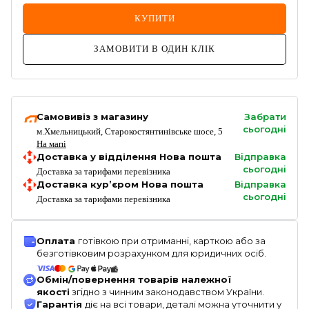
КУПИТИ
ЗАМОВИТИ В ОДИН КЛІК
Самовивіз з магазину
Забрати
сьогодні
м.Хмельницький, Старокостянтинівське шосе, 5
На мапі
Доставка у відділення Нова пошта
Відправка
сьогодні
Доставка за тарифами перевізника
Доставка кур’єром Нова пошта
Відправка
сьогодні
Доставка за тарифами перевізника
Оплата
готівкою при отриманні, карткою або за
безготівковим розрахунком для юридичних осіб.
Обмін/повернення товарів належної
якості
згідно з чинним законодавством України.
Гарантія
діє на всі товари, деталі можна уточнити у