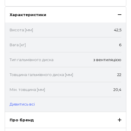
Характеристики
Висота [мм]
42,5
Вага [кг]
6
Тип гальмівного диска
з вентиляцією
Товщина гальмівного диска [мм]
22
Мін. товщина [мм]
20,4
Дивитись всі
Про бренд