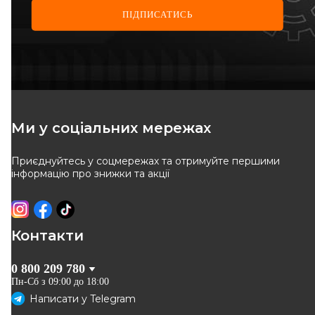
ПІДПИСАТИСЬ
BREMBO
FAST
Гальмівний диск
Диск гальмівний передній
вентильований RENAULT
Код: 09.7262.10
Код: FT31131
Mascott 04-10, Mascott 99-04,
Master II 97-10
Ми у соціальних мережах
Приєднуйтесь у соцмережах та отримуйте першими
ВІДСУТНІЙ
ВІДСУТНІЙ
інформацію про знижки та акції
Очікуєм поставку
Очікуєм поставку
Оригінал
Контакти
0 800 209 780
Пн-Сб з 09:00 до 18:00
Написати у
Telegram