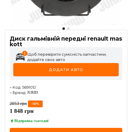
Диск гальмівній передні renault mas
kott
Щоб перевірити сумісність запчастини,
додайте своє авто
ДОДАТИ АВТО
–
Код
:
569101J
–
Бренд
:
JURID
2053
грн
-
10
%
1 848
грн
Відправка
сьогодні