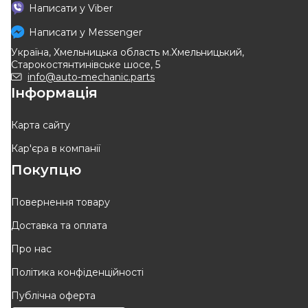
RENAULT
TRW
Написати у
Viber
ГАЛЬМІВНИЙ ДИСК
Гальмівний диск передній
290мм. (22/42.5mm, 3500,
Написати у
Messenger
Код: 50 10 260 604
Код: DF4330
5000 кг) Renault Mascott 99-
Україна, Хмельницька область м.Хмельницький,
>10
Старокостянтинівське шосе, 5
info@auto-mechanic.parts
Інформація
ВІДСУТНІЙ
ВІДСУТНІЙ
Очікуєм поставку
Очікуєм поставку
Карта сайту
Кар'єра в компанії
Покупцю
Повернення товару
Доставка та оплата
DELPHI
Про нас
Гальмiвнi диски
Політика конфіденційності
Код: BG4979C
Публічна оферта