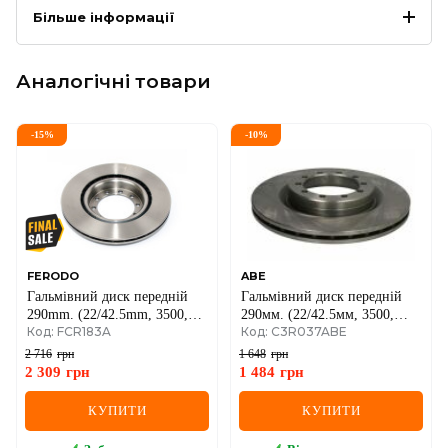
Більше інформації
Аналогічні товари
-
15
%
-
10
%
FERODO
ABE
Гальмівний диск передній
Гальмівний диск передній
290mm. (22/42.5mm, 3500,
290мм. (22/42.5мм, 3500,
Код: FCR183A
Код: C3R037ABE
5000 кг) Renault Mascott 99-
5000 кг) Renault Mascott 99-
>10
>10
2 716
грн
1 648
грн
2 309
грн
1 484
грн
КУПИТИ
КУПИТИ