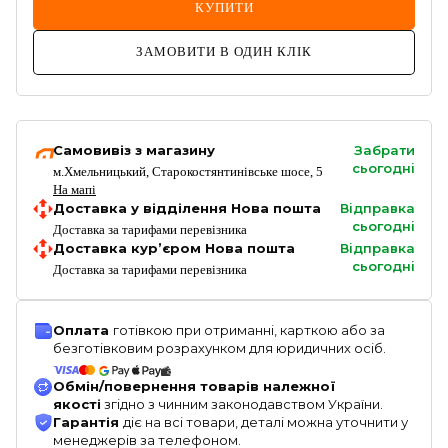
КУПИТИ
ЗАМОВИТИ В ОДИН КЛІК
Самовивіз з магазину
Забрати
сьогодні
м.Хмельницький, Старокостянтинівське шосе, 5
На мапі
Доставка у відділення Нова пошта
Відправка
сьогодні
Доставка за тарифами перевізника
Доставка кур’єром Нова пошта
Відправка
сьогодні
Доставка за тарифами перевізника
Оплата
готівкою при отриманні, карткою або за
безготівковим розрахунком для юридичних осіб.
Обмін/повернення товарів належної
якості
згідно з чинним законодавством України.
Гарантія
діє на всі товари, деталі можна уточнити у
менеджерів за телефоном.