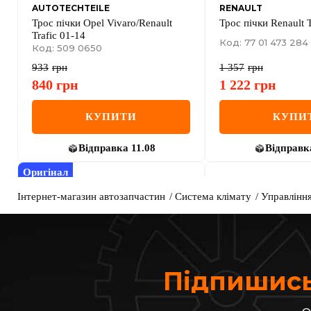
AUTOTECHTEILE
RENAULT
Трос пічки Opel Vivaro/Renault
Трос пічки Renault T
Trafic 01-14
Код: 77 01 473 284
Код: 509 0650
933
грн
1 357
грн
840
грн
1 222
грн
КУПИТИ
КУПИ
Відправка
11.08
Відправк
Оригінал
Інтернет-магазин автозапчастин
Система клімату
Управлінн
Підпишись