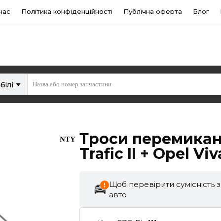
нас
Політика конфіденційності
Публічна оферта
Блог
білі
Троси перемиканн
NTY
Trafic II + Opel Vi
Щоб перевірити сумісність 
авто