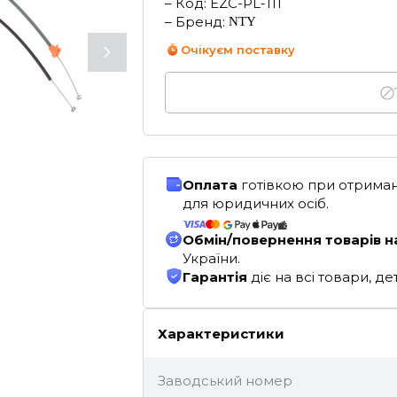
–
Код
:
EZC-PL-111
–
Бренд
:
NTY
Очікуєм поставку
Оплата
готівкою при отриман
для юридичних осіб.
Обмін/повернення товарів н
України.
Гарантія
діє на всі товари, 
Характеристики
Заводський номер