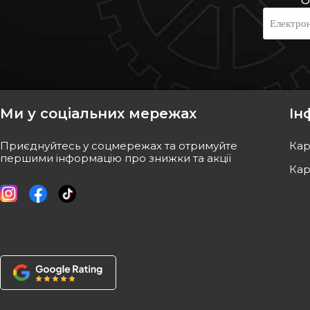
О
CITROËN/PEUGEOT
MAXGEAR
Електро
Троси перемикання пічки (2 шт)
Приводний елемент
Renault Trafic II + Opel Vivaro A
змішувальний клап
01->14
Код: 91160129
Код: 32-0786
Ми у соціальних мережах
Ін
ВІДСУТНІЙ
ВІДСУТ
Приєднуйтесь у соцмережах та отримуйте
Кар
Очікуєм поставку
Очікуєм п
першими інформацію про знижки та акції
Кар