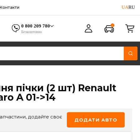
UA
RU
Контакти
0 800 209 780
Безкоштовно
я пічки (2 шт) Renault
varo A 01->14
запчастини, додайте своє
ДОДАТИ АВТО