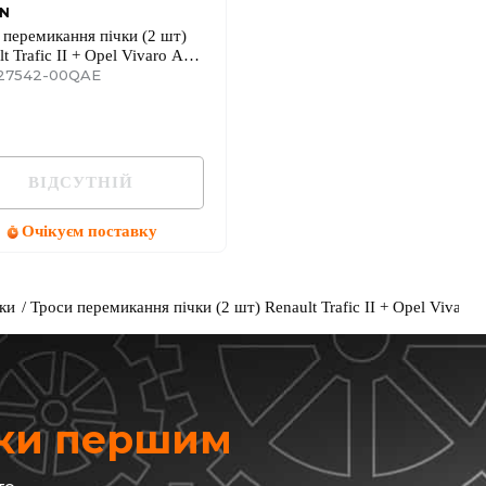
AN
 перемикання пічки (2 шт)
t Trafic II + Opel Vivaro A
4
 27542-00QAE
ВІДСУТНІЙ
Очікуєм поставку
ки
Троси перемикання пічки (2 шт) Renault Trafic II + Opel Vivaro 
жки першим