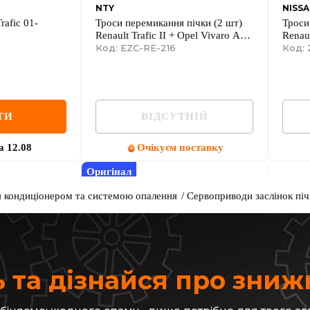
NTY
NISS
rafic 01-
Троси перемикання пічки (2 шт)
Троси
Renault Trafic II + Opel Vivaro A
Renaul
01->14
Код: EZC-RE-216
01->1
Код:
ТИ
ВІДСУТНІЙ
а
12.08
Очікуєм поставку
Оригінал
я кондиціонером та системою опалення
Сервоприводи заслінок піч
 та дізнайся про зни