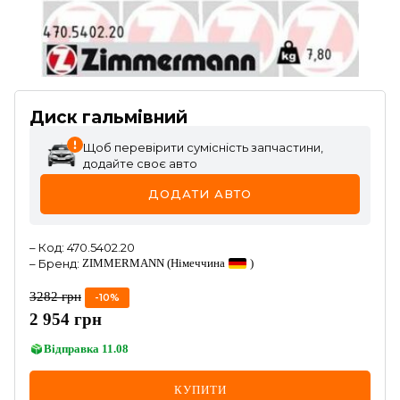
Диск гальмівний
Щоб перевірити сумісність запчастини,
додайте своє авто
ДОДАТИ АВТО
–
Код
:
470.5402.20
–
Бренд
:
ZIMMERMANN
(Німеччина
)
3282
грн
-
10
%
2 954
грн
Відправка
11.08
КУПИТИ