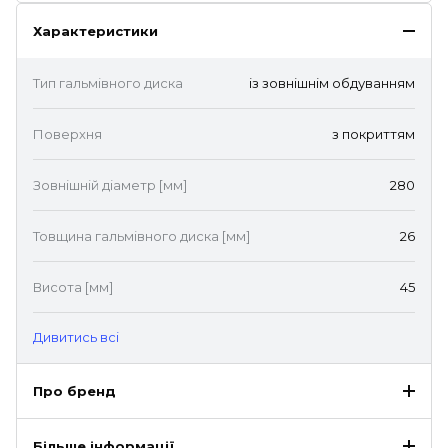
Характеристики
Тип гальмівного диска
із зовнішнім обдуванням
Поверхня
з покриттям
Зовнішній діаметр [мм]
280
Товщина гальмівного диска [мм]
26
Висота [мм]
45
Дивитись всі
Про бренд
Більше інформації