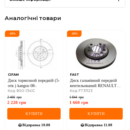
Аналогічні товари
-
10
%
-
10
%
CIFAM
FAST
Диск тормозной передній (5-
Диск гальмівний передній
отв.) kangoo 08-.
вентильований RENAULT
Код: 800-1341C
Код: FT31123
Kangoo 08-17, Kangoo 09-17;
MERCEDES-BENZ Citan 12-
2 466
грн
1 844
грн
21
2 220
грн
1 660
грн
КУПИТИ
КУПИТИ
Відправка
10.08
Відправка
11.08