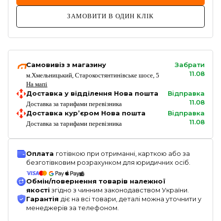
ЗАМОВИТИ В ОДИН КЛІК
Самовивіз з магазину
Забрати
11.08
м.Хмельницький, Старокостянтинівське шосе, 5
На мапі
Доставка у відділення Нова пошта
Відправка
11.08
Доставка за тарифами перевізника
Доставка кур’єром Нова пошта
Відправка
11.08
Доставка за тарифами перевізника
Оплата
готівкою при отриманні, карткою або за
безготівковим розрахунком для юридичних осіб.
Обмін/повернення товарів належної
якості
згідно з чинним законодавством України.
Гарантія
діє на всі товари, деталі можна уточнити у
менеджерів за телефоном.