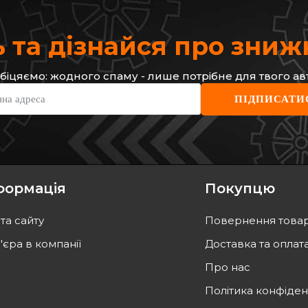
 та дізнайся про зни
біцяємо: жодного спаму - лише потрібне для твого ав
нна адреса
ПІДПИСАТИ
формація
Покупцю
та сайту
Повернення това
'єра в компанії
Доставка та оплат
Про нас
Політика конфіден