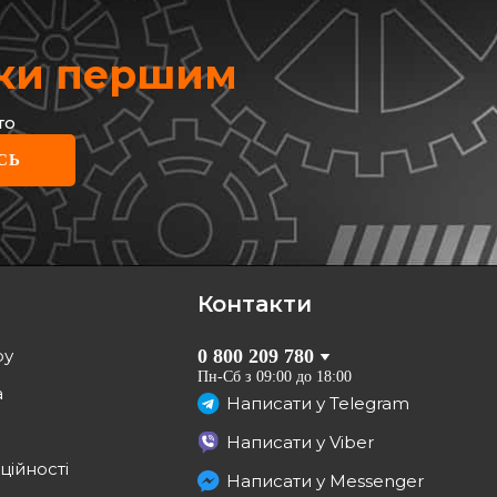
жки першим
то
СЬ
Контакти
ру
0 800 209 780
Пн-Сб з 09:00 до 18:00
а
Написати у
Telegram
Написати у
Viber
ційності
Написати у
Messenger