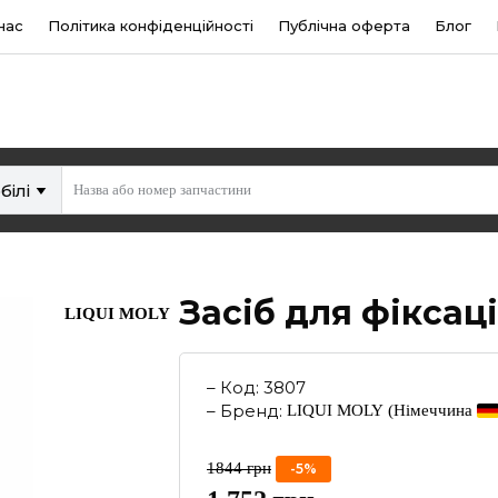
нас
Політика конфіденційності
Публічна оферта
Блог
білі
Засіб для фіксаці
LIQUI MOLY
–
Код
:
3807
–
Бренд
:
LIQUI MOLY
(Німеччина
1844
грн
-
5
%