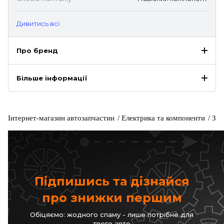
Дивитись всі
Про бренд
Більше інформації
Інтернет-магазин автозапчастин
Електрика та компоненти
Зап
Підпишись та дізнайся
про знижки першим
Обіцяємо: жодного спаму - лише потрібне для
твого авто