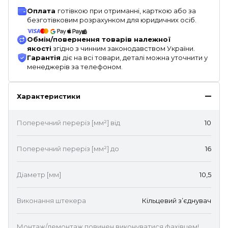
Оплата
готівкою при отриманні, карткою або за
безготівковим розрахунком для юридичних осіб.
Обмін/повернення товарів належної
якості
згідно з чинним законодавством України.
Гарантія
діє на всі товари, деталі можна уточнити у
менеджерів за телефоном.
Характеристики
Поперечний переріз [мм²] від
10
Поперечний переріз [мм²] до
16
Діаметр [мм]
10,5
Виконання штекера
Кільцевий з’єднувач
Монтаж/демонтаж повинен виконуватися фахівцем!