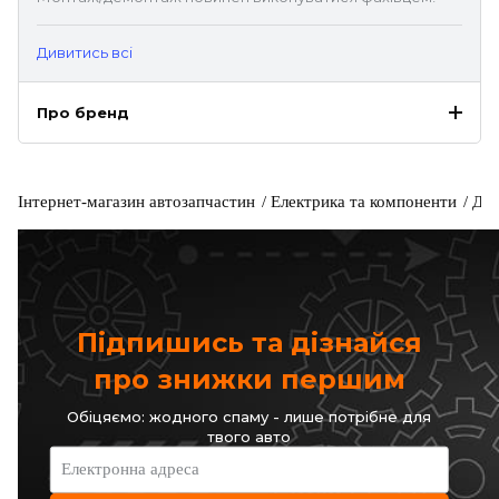
Дивитись всі
Про бренд
Інтернет-магазин автозапчастин
Електрика та компоненти
Дро
Підпишись та дізнайся
про знижки першим
Обіцяємо: жодного спаму - лише потрібне для
твого авто
Електронна адреса