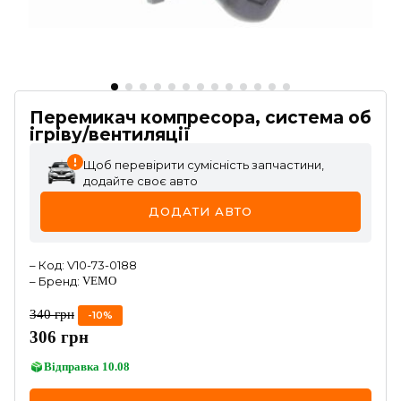
Перемикач компресора, система об
ігріву/вентиляції
Щоб перевірити сумісність запчастини,
додайте своє авто
ДОДАТИ АВТО
–
Код
:
V10-73-0188
–
Бренд
:
VEMO
340
грн
-
10
%
306
грн
Відправка
10.08