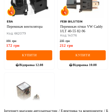
ERA
FEBI BILSTEIN
Перемикач вентилятора
Перемикач пічки VW Caddy
I/LT 40-55 82-96
Код: 662079
Код: 14076
191
грн
235
грн
172
грн
212
грн
КУПИТИ
КУПИТИ
Відправка
12.08
Відправка
10.08
Інтернет-магазин автозапчастин
Електрика та компоненти
Бло
AIC