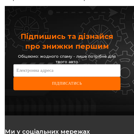
Перемикач пічки VW Caddy
I/LT 40-55 82-96
Код: 57303
Підпишись та дізнайся
ВІДСУТНІЙ
про знижки першим
Очікуєм поставку
Обіцяємо: жодного спаму - лише потрібне для
твого авто
Електронна адреса
ПІДПИСАТИСЬ
Ми у соціальних мережах