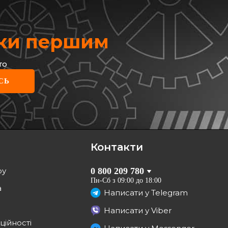
жки першим
то
СЬ
Контакти
ру
0 800 209 780
Пн-Сб з 09:00 до 18:00
а
Написати у
Telegram
Написати у
Viber
ційності