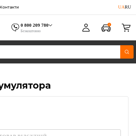
UA
RU
Контакти
0 800 209 780
Безкоштовно
умулятора