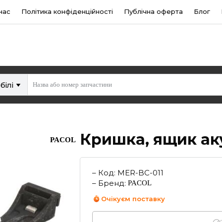
нас
Політика конфіденційності
Публічна оферта
Блог
білі
Кришка, ящик ак
PACOL
–
Код
:
MER-BC-011
–
Бренд
:
PACOL
Очікуєм поставку