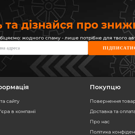
 та дізнайся про зни
біцяємо: жодного спаму - лише потрібне для твого ав
нна адреса
ПІДПИСАТИ
формація
Покупцю
та сайту
Повернення това
'єра в компанії
Доставка та оплат
Про нас
Політика конфіден