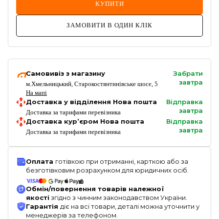
КУПИТИ
ЗАМОВИТИ В ОДИН КЛІК
Самовивіз з магазину
Забрати
завтра
м.Хмельницький, Старокостянтинівське шосе, 5
На мапі
Доставка у відділення Нова пошта
Відправка
завтра
Доставка за тарифами перевізника
Доставка кур’єром Нова пошта
Відправка
завтра
Доставка за тарифами перевізника
Оплата
готівкою при отриманні, карткою або за
безготівковим розрахунком для юридичних осіб.
Обмін/повернення товарів належної
якості
згідно з чинним законодавством України.
Гарантія
діє на всі товари, деталі можна уточнити у
менеджерів за телефоном.