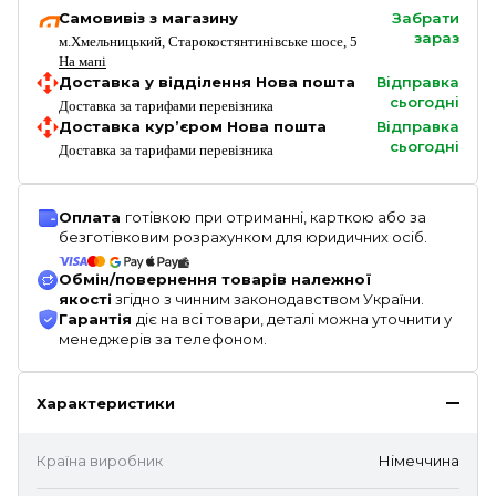
Самовивіз з магазину
Забрати
зараз
м.Хмельницький, Старокостянтинівське шосе, 5
На мапі
Доставка у відділення Нова пошта
Відправка
сьогодні
Доставка за тарифами перевізника
Доставка кур’єром Нова пошта
Відправка
сьогодні
Доставка за тарифами перевізника
Оплата
готівкою при отриманні, карткою або за
безготівковим розрахунком для юридичних осіб.
Обмін/повернення товарів належної
якості
згідно з чинним законодавством України.
Гарантія
діє на всі товари, деталі можна уточнити у
менеджерів за телефоном.
Характеристики
Країна виробник
Німеччина