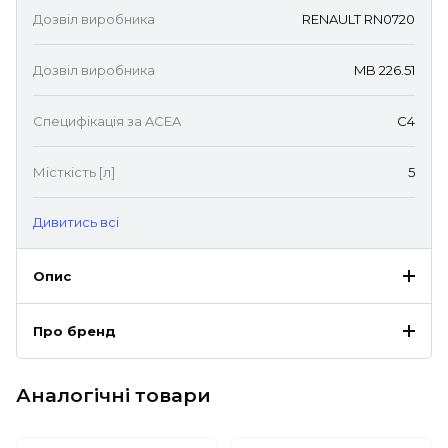
Дозвіл виробника
RENAULT RN0720
Дозвіл виробника
MB 226.51
Специфікація за ACEA
C4
Місткість [л]
5
Дивитись всі
Опис
Про бренд
Аналогічні товари