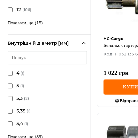
12
(
106
)
Показати ще (15)
HC-Cargo
Внутрішній діаметр [мм]
Бендикс стартер
Код: F 032 133 
1 022
грн
4
(
1
)
5
(
1
)
КУП
5,3
(
2
)
Відправ
5,35
(
1
)
5,4
(
1
)
Показати ще (89)