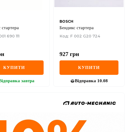
BOSCH
 стартера
Бендикс стартера
001 690 111
Код: F 002 G20 724
рн
927
грн
КУПИТИ
КУПИТИ
Відправка
завтра
Відправка
10.08