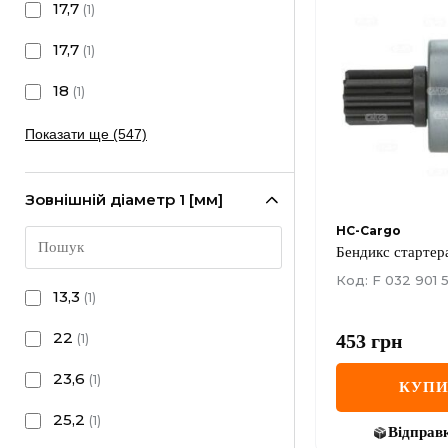
17,7
(
1
)
17,7
(
1
)
18
(
1
)
Показати ще (547)
Зовнішній діаметр 1 [мм]
HC-Cargo
Бендикс стартер
Код: F 032 901 
13,3
(
1
)
22
453
грн
(
1
)
23,6
(
1
)
КУП
25,2
(
1
)
Відправ