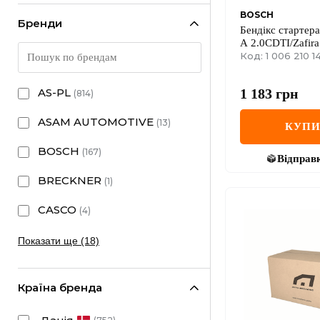
BOSCH
Бренди
Бендікс стартера
A 2.0CDTI/Zafira
17
Код: 1 006 210 1
1 183
грн
AS-PL
(
814
)
ASAM AUTOMOTIVE
(
13
)
КУП
BOSCH
(
167
)
Відправ
BRECKNER
(
1
)
CASCO
(
4
)
Показати ще (18)
Країна бренда