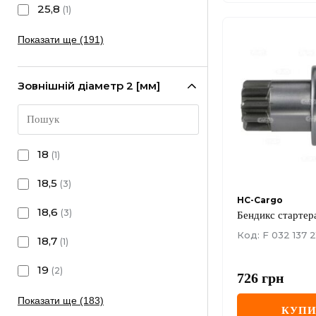
25,8
(
1
)
Показати ще (191)
Зовнішній діаметр 2 [мм]
18
(
1
)
18,5
(
3
)
HC-Cargo
18,6
(
3
)
Бендикс стартер
Код: F 032 137 2
18,7
(
1
)
19
(
2
)
726
грн
Показати ще (183)
КУП