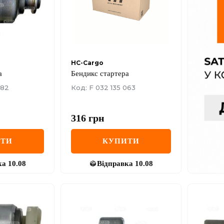
HC-Cargo
а
Бендикс стартера
682
Код: F 032 135 063
316
грн
ИТИ
КУПИТИ
ка
10.08
Відправка
10.08