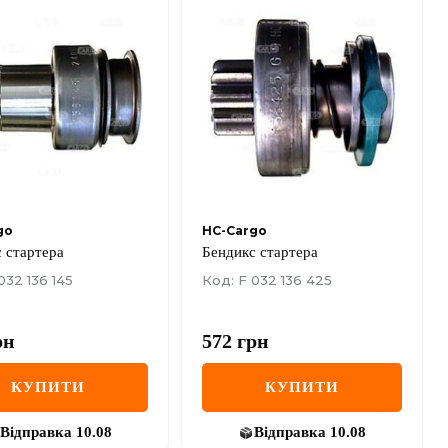
go
HC-Cargo
 стартера
Бендикс стартера
032 136 145
Код: F 032 136 425
рн
572
грн
КУПИТИ
КУПИТИ
Відправка
10.08
Відправка
10.08