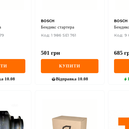
BOSCH
BOSCH
а
Бендикс стартера
Бендикс
79
Код: 1 986 SE1 761
Код: 9 
501
грн
685
г
ИТИ
КУПИТИ
ка
10.08
Відправка
10.08