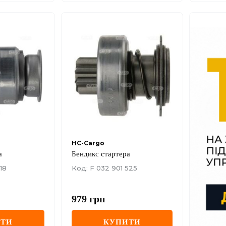
HC-Cargo
а
Бендикс стартера
18
Код: F 032 901 525
979
грн
ИТИ
КУПИТИ