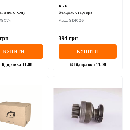
AS-PL
вільного ходу
Бендикс стартера
D9074
Код: SD1026
грн
394
грн
КУПИТИ
КУПИТИ
Відправка
11.08
Відправка
11.08