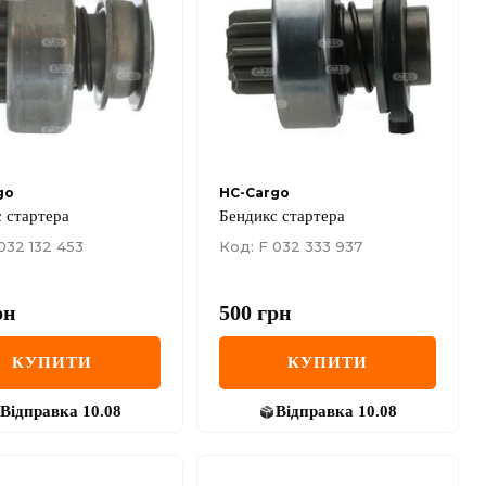
go
HC-Cargo
 стартера
Бендикс стартера
032 132 453
Код: F 032 333 937
рн
500
грн
КУПИТИ
КУПИТИ
Відправка
10.08
Відправка
10.08