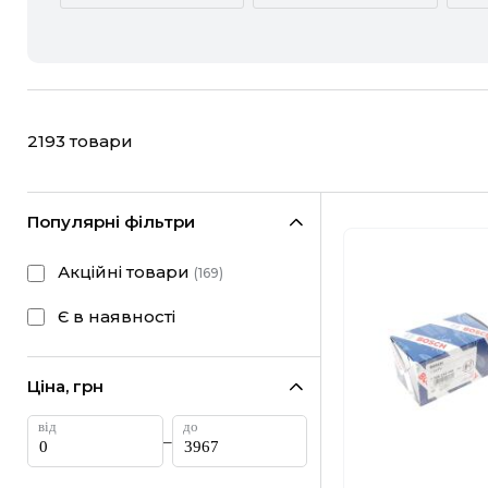
ACURA
ALFA ROMEO
CHEVROLET
CHRYSLER
2193
товари
FIAT
FORD
HONDA
HYUNDAI
Популярні фільтри
LANCIA
LAND ROVER
Акційні товари
(
169
)
MINI
MITSUBISHI
Є в наявності
RAM
RAVON
Ціна, грн
SUBARU
SUZUKI
–