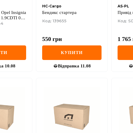
HC-Cargo
AS-PL
 Opel Insignia
Бендикс стартера
Привід 
 1.9CDTI 05-
Код: 139655
Код: S
44
550
грн
1 765
ИТИ
КУПИТИ
ка
10.08
Відправка
11.08