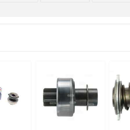
AUDI
BMW
BYD
CITROËN
DACIA
DAEWOO
FORD USA
GEELY
GMC
INFINITI
IVECO
JAGUAR
LEXUS
LINCOLN
MAZDA
NISSAN
OPEL
PEUGEOT
RENAULT
SEAT
SKODA
TESLA
TOYOTA
VOLVO