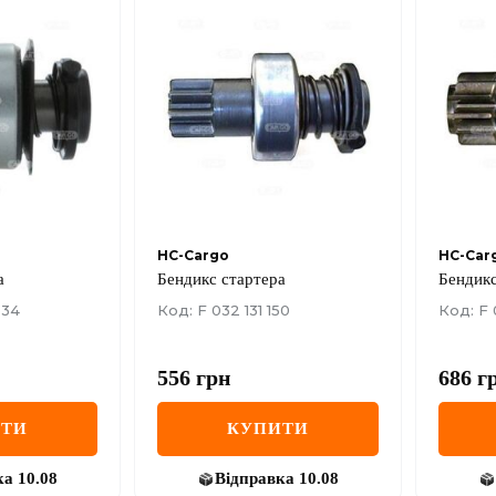
HC-Cargo
HC-Car
а
Бендикс стартера
Бендикс
534
Код: F 032 131 150
Код: F 
556
грн
686
г
ИТИ
КУПИТИ
ка
10.08
Відправка
10.08