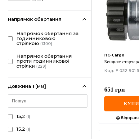
Напрямок обертання
Напрямок обертання за
годинниковою
стрілкою
(
1300
)
HC-Cargo
Напрямок обертання
проти годинникової
Бендикс стартер
стрілки
(
229
)
Код: F 032 901 5
Довжина 1 [мм]
651
грн
КУП
15,2
(
1
)
Відправ
15,2
(
1
)