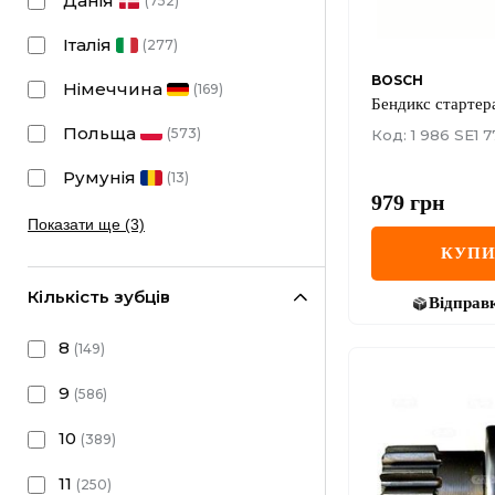
Данія
(
752
)
Італія
(
277
)
BOSCH
Німеччина
(
169
)
Бендикс стартер
Польща
(
573
)
Код: 1 986 SE1 7
Румунія
(
13
)
979
грн
Показати ще (3)
КУП
Кількість зубців
Відправ
8
(
149
)
9
(
586
)
10
(
389
)
11
(
250
)