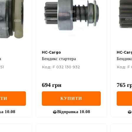
HC-Cargo
HC-Car
а
Бендикс стартера
Бендикс
51
Код: F 032 130 932
Код: F 
694
грн
765
г
ИТИ
КУПИТИ
ка
10.08
Відправка
10.08