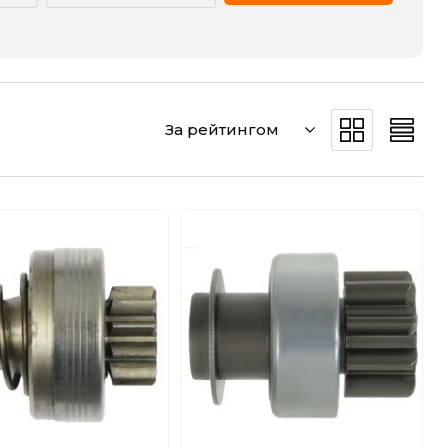
CADILLAC
CHERY
DODGE
DS
За рейтингом
GREAT WALL
HAVAL
JEEP
KIA
MERCEDES-BENZ
MG
POLESTAR
PORSCHE
SMART
SSANGYONG
VW
ZEEKR