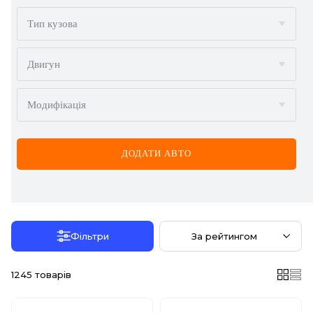
BMW
Тип кузова
BYD
Двигун
CADILLAC
Модифікація
CHERY
CHEVROLET
ДОДАТИ АВТО
CHRYSLER
CITROËN
DACIA
Фільтри
За рейтингом
DAEWOO
1245
товарів
DODGE