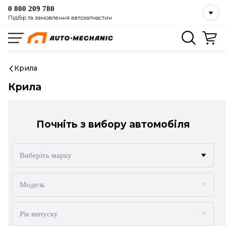
0 800 209 780
Підбір та замовлення автозапчастин
Крила
Крила
Почніть з вибору автомобіля
Виберіть марку
ACURA
Модель
ALFA ROMEO
Рік випуску
AUDI