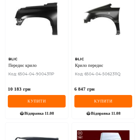
DS
FIAT
FORD
FORD USA
GEELY
BLIC
BLIC
Переднє крило
Крило переднє
GMC
Код: 6504-04-9004311P
Код: 6504-04-5062311Q
GREAT WALL
10 183
грн
6 847
грн
HAVAL
КУПИТИ
КУПИТИ
HONDA
Відправка
11.08
Відправка
11.08
HYUNDAI
INFINITI