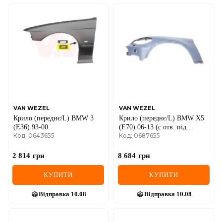
VAN WEZEL
VAN WEZEL
Крило (переднє/L) BMW 3
Крило (переднє/L) BMW X5
(E36) 93-00
(E70) 06-13 (с отв. під
Код: 0643655
Код: 0687655
форсунку омивача)
2 814
грн
8 684
грн
КУПИТИ
КУПИТИ
Відправка
10.08
Відправка
10.08