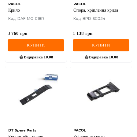
PACOL
PACOL
Крило
Опора, кріплення крила
Код: DAF-MG-018R
Код: BPD-SC034
3 760
грн
1 138
грн
КУПИТИ
КУПИТИ
Відправка
10.08
Відправка
10.08
DT Spare Parts
PACOL
Кронштейн, крило
Кріплення крила