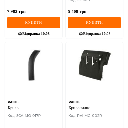
T 01.03-05.19
7 982
грн
5 408
грн
КУПИТИ
КУПИТИ
Відправка
10.08
Відправка
10.08
PACOL
PACOL
Крило
Крило заднє
Код: SCA-MG-017P
Код: RVI-MG-002R