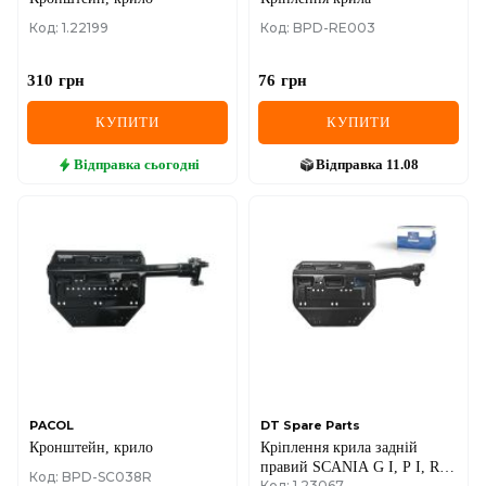
Код: 1.22199
Код: BPD-RE003
310
грн
76
грн
КУПИТИ
КУПИТИ
Відправка
сьогодні
Відправка
11.08
PACOL
DT Spare Parts
Кронштейн, крило
Кріплення крила задній
правий SCANIA G I, P I, R I,
Код: BPD-SC038R
Код: 1.23067