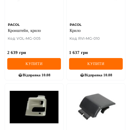
SEAT
SKODA
SMART
PACOL
PACOL
Кронштейн, крило
Крило
SSANGYONG
Код: VOL-MG-005
Код: RVI-MG-010
SUBARU
2 639
грн
1 637
грн
SUZUKI
КУПИТИ
КУПИТИ
TESLA
Відправка
10.08
Відправка
10.08
TOYOTA
VOLVO
VW
ZEEKR