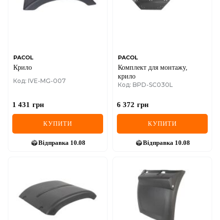
PACOL
PACOL
Крило
Комплект для монтажу,
крило
Код: IVE-MG-007
Код: BPD-SC030L
1 431
грн
6 372
грн
КУПИТИ
КУПИТИ
Відправка
10.08
Відправка
10.08