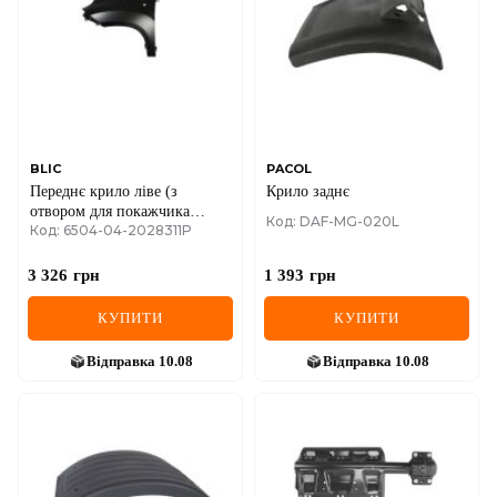
BLIC
PACOL
Переднє крило ліве (з
Крило заднє
отвором для покажчика
Код: DAF-MG-020L
Код: 6504-04-2028311P
повороту) FIAT 500 L 09.12-
06.17
3 326
грн
1 393
грн
КУПИТИ
КУПИТИ
Відправка
10.08
Відправка
10.08