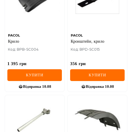
MINI
MITSUBISHI
NISSAN
PACOL
PACOL
Крило
Кронштейн, крило
OPEL
Код: BPB-SC004
Код: BPD-SC015
PEUGEOT
1 395
грн
356
грн
POLESTAR
КУПИТИ
КУПИТИ
PORSCHE
Відправка
10.08
Відправка
10.08
RAM
RAVON
RENAULT