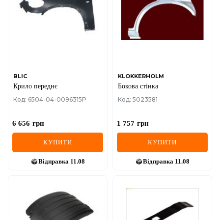
IVECO
JAGUAR
JEEP
KIA
BLIC
KLOKKERHOLM
Крило переднє
Бокова стінка
LANCIA
Код: 6504-04-0096315P
Код: 5023581
LAND ROVER
6 656
грн
1 757
грн
LEXUS
КУПИТИ
КУПИТИ
LINCOLN
Відправка
11.08
Відправка
11.08
MAZDA
MERCEDES-BENZ
MG