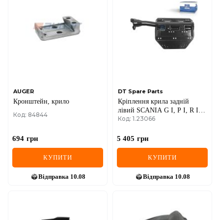
AUGER
DT Spare Parts
Кронштейн, крило
Кріплення крила задній
лівий SCANIA G I, P I, R I, T
Код: 84844
Код: 1.23066
01.03-05.19
694
грн
5 405
грн
КУПИТИ
КУПИТИ
Відправка
10.08
Відправка
10.08