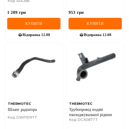
Код: 454366
Boxer/Renault Master 94-02
1 289
грн
953
грн
КУПИТИ
КУПИТИ
Відправка
12.08
Відправка
12.08
THERMOTEC
THERMOTEC
Шланг радіатора
Трубопровід подачі
охолоджувальної рідини
Код: DWP109TT
Код: DCX087TT