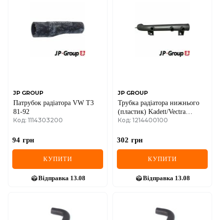
DS
FIAT
FORD
FORD USA
GEELY
JP GROUP
JP GROUP
Патрубок радіатора VW T3
Трубка радіатора нижнього
GMC
81-92
(пластик) Kadett/Vectra
Код: 1114303200
Код: 1214400100
1.6/1.8/2.0 -95
GREAT WALL
94
грн
302
грн
HAVAL
КУПИТИ
КУПИТИ
HONDA
Відправка
13.08
Відправка
13.08
HYUNDAI
INFINITI