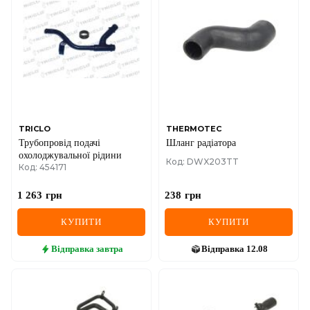
TRICLO
THERMOTEC
Трубопровід подачі
Шланг радіатора
охолоджувальної рідини
Код: DWX203TT
Код: 454171
1 263
грн
238
грн
КУПИТИ
КУПИТИ
Відправка
завтра
Відправка
12.08