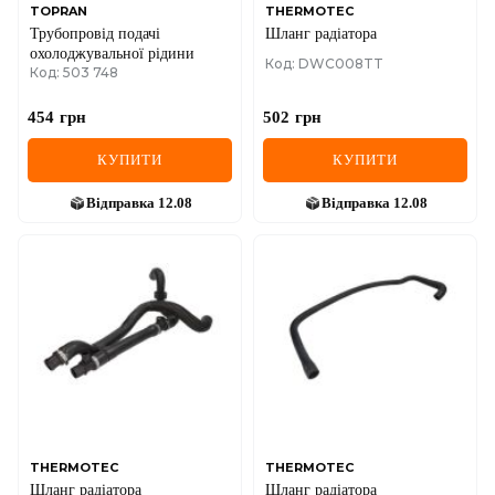
TOPRAN
THERMOTEC
Трубопровід подачі
Шланг радіатора
охолоджувальної рідини
Код: DWC008TT
Код: 503 748
454
грн
502
грн
КУПИТИ
КУПИТИ
Відправка
12.08
Відправка
12.08
THERMOTEC
THERMOTEC
Шланг радіатора
Шланг радіатора