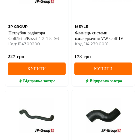
SEAT
SKODA
SMART
JP GROUP
MEYLE
Патрубок радіатора
Фланець системи
Golf/Jetta/Passat 1.3-1.8 -93
охолодження VW Golf IV
SSANGYONG
Код: 1114309200
Код: 114 239 0001
1.6/2.0i 97-06
SUBARU
227
грн
178
грн
SUZUKI
КУПИТИ
КУПИТИ
TESLA
Відправка
завтра
Відправка
завтра
TOYOTA
VOLVO
VW
ZEEKR