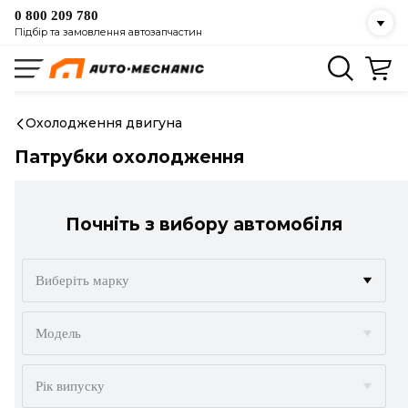
0 800 209 780
Підбір та замовлення автозапчастин
Охолодження двигуна
Патрубки охолодження
Почніть з вибору автомобіля
Виберіть марку
ACURA
Модель
ALFA ROMEO
Рік випуску
AUDI