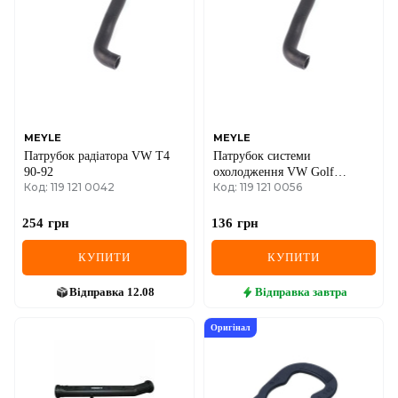
IVECO
JAGUAR
JEEP
KIA
MEYLE
MEYLE
Патрубок радіатора VW T4
Патрубок системи
LANCIA
90-92
охолодження VW Golf
Код: 119 121 0042
Код: 119 121 0056
II/III/Passat 1.9TDI -99
LAND ROVER
254
грн
136
грн
LEXUS
КУПИТИ
КУПИТИ
LINCOLN
Відправка
12.08
Відправка
завтра
MAZDA
Оригінал
MERCEDES-BENZ
MG