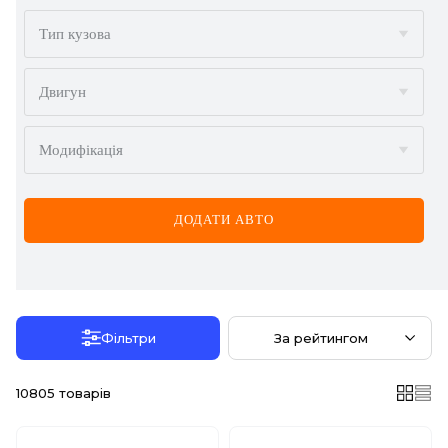
BMW
Тип кузова
BYD
Двигун
CADILLAC
Модифікація
CHERY
CHEVROLET
ДОДАТИ АВТО
CHRYSLER
CITROËN
DACIA
Фільтри
За рейтингом
DAEWOO
10805
товарів
DODGE