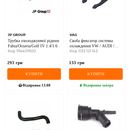
MINI
MITSUBISHI
NISSAN
JP GROUP
VAG
Трубка охолоджуючої рідини
Скоба фиксатор системы
OPEL
Fabia/Octavia/Golf IV 1.4/1.6
охлаждения VW / AUDI /
Код: 1114401900
Код: 032 121 142
SEAT / SKODA
PEUGEOT
293
грн
133
грн
POLESTAR
КУПИТИ
КУПИТИ
PORSCHE
Відправка
13.08
Відправка
завтра
RAM
RAVON
RENAULT