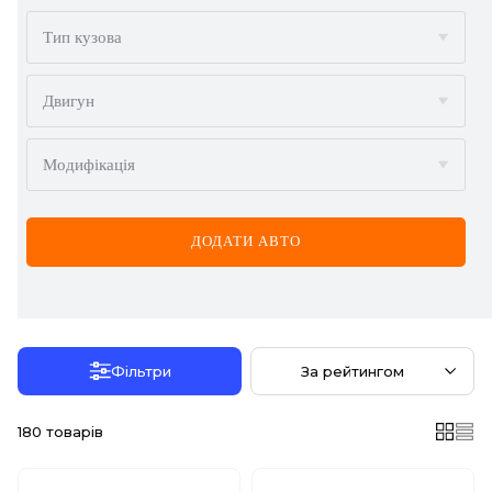
BMW
Тип кузова
BYD
Двигун
CADILLAC
Модифікація
CHERY
CHEVROLET
ДОДАТИ АВТО
CHRYSLER
CITROËN
DACIA
Фільтри
За рейтингом
DAEWOO
180
товарів
DODGE