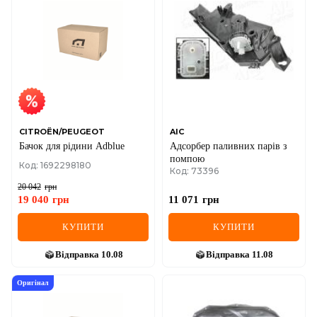
CITROËN/PEUGEOT
AIC
Бачок для рідини Adblue
Адсорбер паливних парiв з
помпою
Код: 1692298180
Код: 73396
20 042
грн
19 040
грн
11 071
грн
КУПИТИ
КУПИТИ
Відправка
10.08
Відправка
11.08
Оригінал