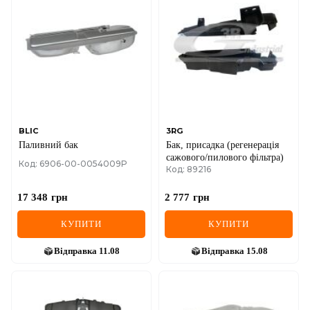
DS
FIAT
FORD
FORD USA
GEELY
BLIC
3RG
Паливний бак
Бак, присадка (регенерація
GMC
сажового/пилового фільтра)
Код: 6906-00-0054009P
Код: 89216
GREAT WALL
17 348
грн
2 777
грн
HAVAL
КУПИТИ
КУПИТИ
HONDA
Відправка
11.08
Відправка
15.08
HYUNDAI
INFINITI