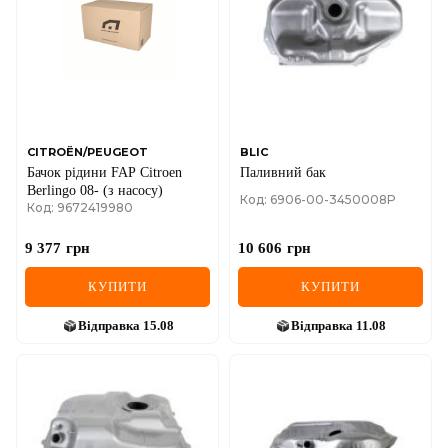
CITROËN/PEUGEOT
BLIC
Бачок рідини FAP Citroen
Паливний бак
Berlingo 08- (з насосу)
Код: 6906-00-3450008P
Код: 9672419980
9 377
грн
10 606
грн
КУПИТИ
КУПИТИ
Відправка
15.08
Відправка
11.08