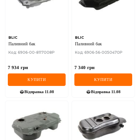
MINI
MITSUBISHI
NISSAN
BLIC
BLIC
Паливний бак
Паливний бак
OPEL
Код: 6906-00-8117008P
Код: 6906-56-0050470P
PEUGEOT
7 934
грн
7 340
грн
POLESTAR
КУПИТИ
КУПИТИ
PORSCHE
Відправка
11.08
Відправка
11.08
RAM
RAVON
RENAULT