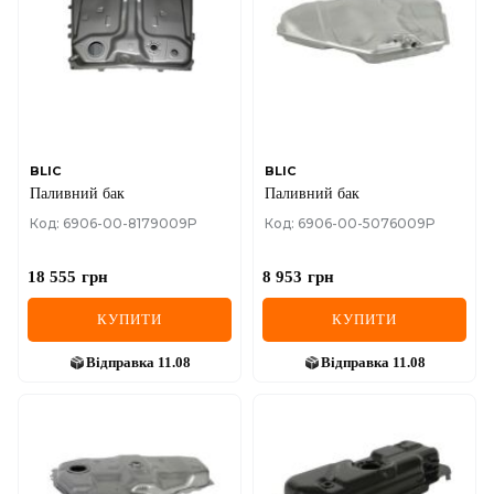
IVECO
JAGUAR
JEEP
KIA
BLIC
BLIC
Паливний бак
Паливний бак
LANCIA
Код: 6906-00-8179009P
Код: 6906-00-5076009P
LAND ROVER
18 555
грн
8 953
грн
LEXUS
КУПИТИ
КУПИТИ
LINCOLN
Відправка
11.08
Відправка
11.08
MAZDA
MERCEDES-BENZ
MG