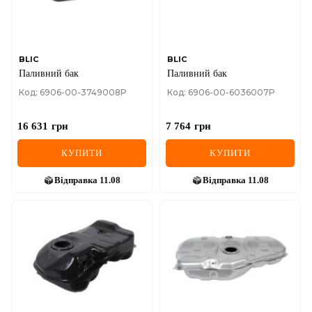
SEAT
SKODA
SMART
BLIC
BLIC
Паливний бак
Паливний бак
SSANGYONG
Код: 6906-00-3749008P
Код: 6906-00-6036007P
SUBARU
16 631
грн
7 764
грн
SUZUKI
КУПИТИ
КУПИТИ
TESLA
Відправка
11.08
Відправка
11.08
TOYOTA
VOLVO
VW
ZEEKR