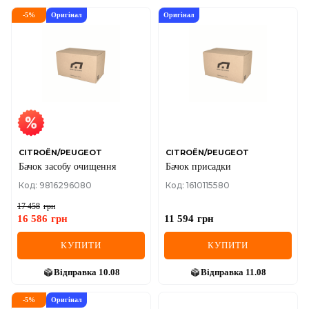
-
5
%
Оригінал
Оригінал
CITROËN/PEUGEOT
CITROËN/PEUGEOT
Бачок засобу очищення
Бачок присадки
Код: 9816296080
Код: 1610115580
17 458
грн
16 586
грн
11 594
грн
КУПИТИ
КУПИТИ
Відправка
10.08
Відправка
11.08
-
5
%
Оригінал