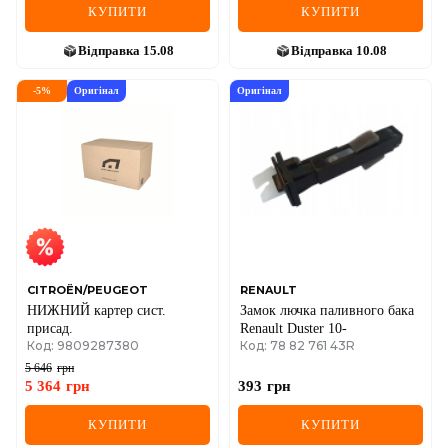
КУПИТИ
КУПИТИ
Відправка
15.08
Відправка
10.08
-
5
%
Оригінал
Оригінал
CITROËN/PEUGEOT
RENAULT
НИЖНИЙ картер сист.
Замок лючка паливного бака
присад.
Renault Duster 10-
Код: 9809287380
Код: 78 82 761 43R
5 646
грн
5 364
грн
393
грн
КУПИТИ
КУПИТИ