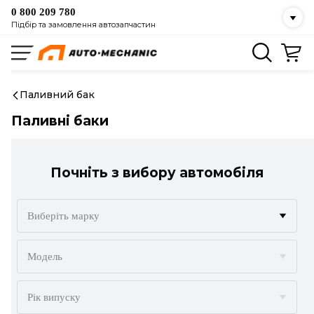
0 800 209 780
Підбір та замовлення автозапчастин
Паливний бак
Паливні баки
Почніть з вибору автомобіля
Виберіть марку
ACURA
Модель
ALFA ROMEO
Рік випуску
AUDI