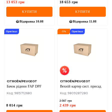
13 053
грн
18 653
грн
КУПИТИ
КУПИТИ
Відправка
10.08
Відправка
11.08
Оригінал
-
5
%
Оригінал
CITROËN/PEUGEOT
CITROËN/PEUGEOT
Бачок рідини FAP DPF
Вехній картер сист. присад.
Код: 9815712680
Код: 9809287280
2 567
грн
8 014
грн
2 439
грн