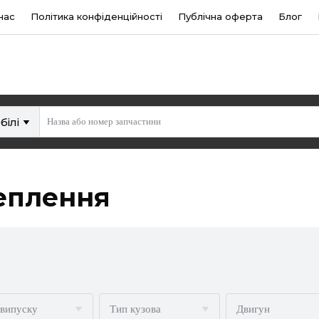
нас
Політика конфіденційності
Публічна оферта
Блог
білі
еплення
 випуску
Тип кузова
Двигун