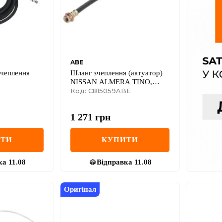
ABE
зчеплення
Шланг зчеплення (актуатор)
NISSAN ALMERA TINO,
PRIMERA, X-TRAIL I 2.2D
Код: C815059ABE
06.01-01.13
1 271
грн
ИТИ
КУПИТИ
ка
11.08
Відправка
11.08
Оригінал