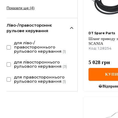
Показати ще (4)
Ліво-/правостороннє
рульове керування
DT Spare Parts
Шланг приводу 
для ліво-/
SCANIA
правостороннього
Код: 1.28254
рульового керування
(
1
)
5 028
грн
для лівостороннього
рульового керування
(
3
)
КУП
для правостороннього
рульового керування
(
1
)
Відправ