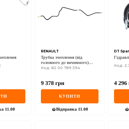
RENAULT
DT Spar
чеплення
Трубка зчеплення (від
Гідравл
головного до вичимного)
E
Код: 2.
Renault Master III/Opel
Код: 82 00 789 594
Movano 2.3dCi 10-
9 378
грн
4 296
ИТИ
КУПИТИ
ка
11.08
Відправка
11.08