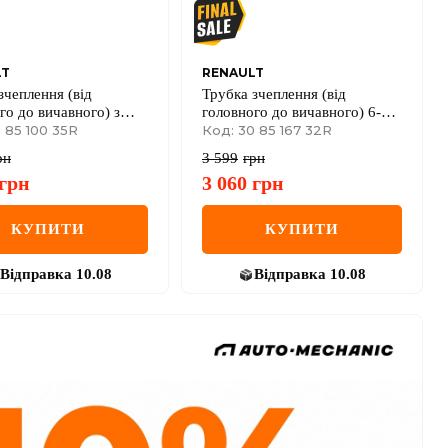
LT
RENAULT
зчеплення (від
Трубка зчеплення (від
го до вичавного) з
головного до вичавного) 6-
ором Renault Megane
 85 100 35R
ступінчаста МКП Renault
Код: 30 85 167 32R
Ci
Kangoo II 12->
рн
3 599
грн
грн
3 060
грн
КУПИТИ
КУПИТИ
Відправка
10.08
Відправка
10.08