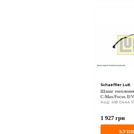
Schaeffler LuK
Шланг зчеплення
C-Max/Focus II/
1.6TDCi/1.8TDCi/
Код: 418 0444 1
12
1 927
грн
КУП