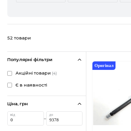
ACURA
ALFA ROMEO
CHEVROLET
CHRYSLER
52
товари
FIAT
FORD
HONDA
HYUNDAI
Популярні фільтри
Оригінал
LANCIA
LAND ROVER
Акційні товари
(
4
)
MINI
MITSUBISHI
Є в наявності
RAM
RAVON
Ціна, грн
SUBARU
SUZUKI
–