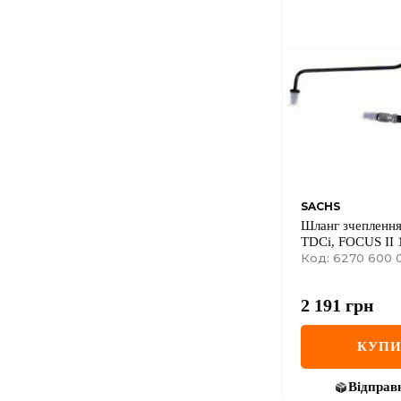
SACHS
Шланг зчепленн
TDCi, FOCUS II 
Код: 6270 600 
2 191
грн
КУП
Відправ