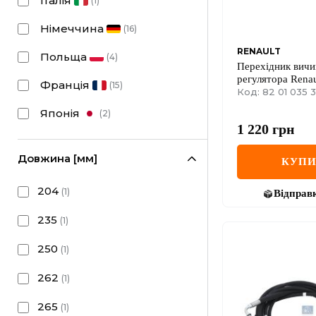
Італія
(
1
)
Німеччина
(
16
)
RENAULT
Польща
(
4
)
Перехідник вич
регулятора Renaul
Франція
(
15
)
III/Opel Vivaro 1
Код: 82 01 035 3
Японія
(
2
)
1 220
грн
Довжина [мм]
КУП
204
(
1
)
Відправ
235
(
1
)
250
(
1
)
262
(
1
)
265
(
1
)