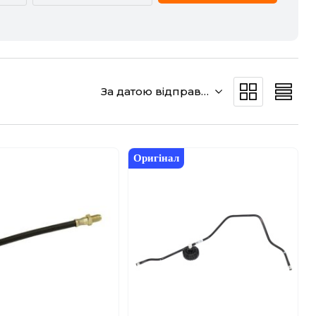
CADILLAC
CHERY
DODGE
DS
За датою відправки
GREAT WALL
HAVAL
JEEP
KIA
Оригінал
MERCEDES-BENZ
MG
POLESTAR
PORSCHE
SMART
SSANGYONG
VW
ZEEKR