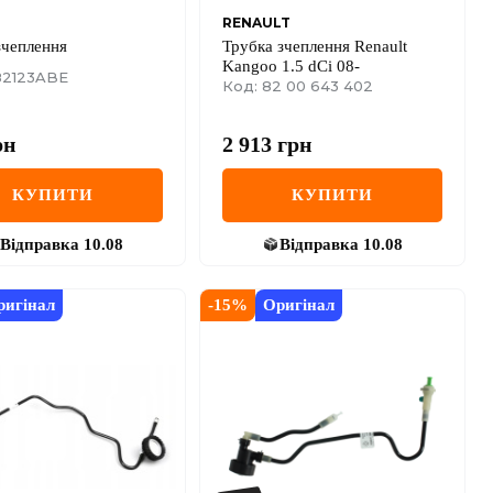
RENAULT
зчеплення
Трубка зчеплення Renault
Kangoo 1.5 dCi 08-
82123ABE
Код: 82 00 643 402
рн
2 913
грн
КУПИТИ
КУПИТИ
Відправка
10.08
Відправка
10.08
ригінал
-
15
%
Оригінал