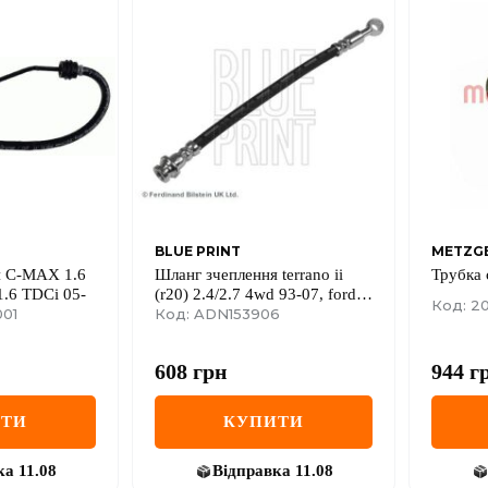
BLUE PRINT
METZGE
я C-MAX 1.6
Шланг зчеплення terrano ii
Трубка 
1.6 TDCi 05-
(r20) 2.4/2.7 4wd 93-07, ford
Код: 2
001
maverick (uds, uns) 2.4/2.7 93-
Код: ADN153906
98
608
грн
944
г
ИТИ
КУПИТИ
ка
11.08
Відправка
11.08