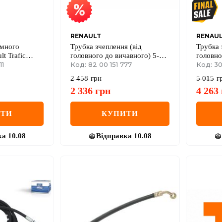
RENAULT
RENAU
имного
Трубка зчеплення (від
Трубка 
t Trafic
головного до вичавного) 5-
головно
.6dCi 15-
11
ступінчаста МКП Renault
Код: 82 00 151 777
регулят
Код: 30
Kangoo II 08->14
III 2.0d
2 458
грн
5 015
г
2 336
грн
4 263
ИТИ
КУПИТИ
ка
10.08
Відправка
10.08