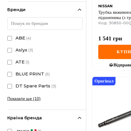
NISSAN
Бренди
Трубка вижимно
підшипника (з тр
металевого підш
Код: 30850-00
Renault Trafic II 
Renault Trafic III
1 541
грн
ABE
(
4
)
Aslyx
(
3
)
КУП
ATE
(
1
)
Відправ
BLUE PRINT
(
5
)
Оригінал
DT Spare Parts
(
3
)
Показати ще (10)
Країна бренда