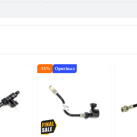
AUDI
BMW
BYD
CITROËN
DACIA
DAEWOO
FORD USA
GEELY
GMC
INFINITI
IVECO
JAGUAR
-
15
%
Оригінал
LEXUS
LINCOLN
MAZDA
NISSAN
OPEL
PEUGEOT
RENAULT
SEAT
SKODA
TESLA
TOYOTA
VOLVO