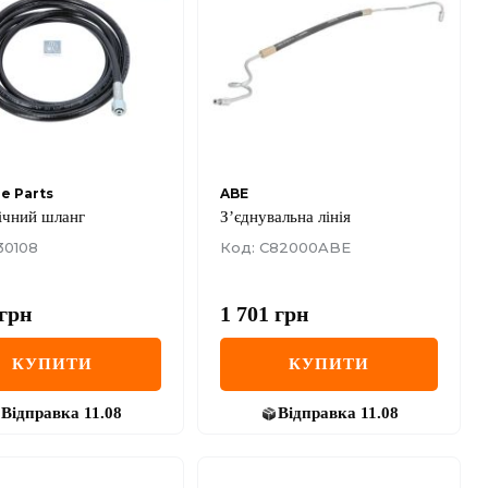
e Parts
ABE
ічний шланг
З’єднувальна лінія
30108
Код: C82000ABE
грн
1 701
грн
КУПИТИ
КУПИТИ
Відправка
11.08
Відправка
11.08