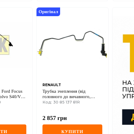
Оригінал
RENAULT
 Ford Focus
Трубка зчеплення (від
Volvo S40/V50
головного до вичавного,
1.8/2.0 03-
0
друга половина) Renault Trafic
Код: 30 85 137 81R
III
2 857
грн
ИТИ
КУПИТИ