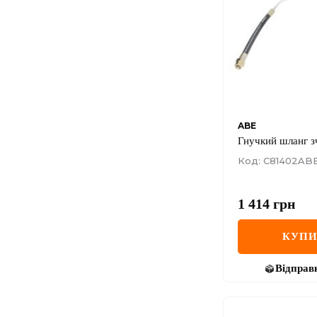
ABE
Гнучкий шланг з
Код: C81402AB
1 414
грн
КУП
Відправ