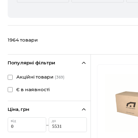
ACURA
ALFA ROMEO
CHEVROLET
CHRYSLER
1964
товари
FIAT
FORD
HONDA
HYUNDAI
Популярні фільтри
LANCIA
LAND ROVER
Акційні товари
(
369
)
MINI
MITSUBISHI
Є в наявності
RAM
RAVON
Ціна, грн
SUBARU
SUZUKI
–