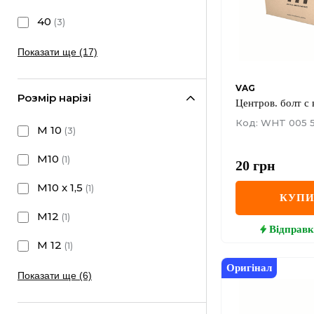
40
(
3
)
Показати ще (17)
VAG
Розмір нарізі
Центров. болт с 
Код: WHT 005 
M 10
(
3
)
M10
(
1
)
20
грн
M10 x 1,5
(
1
)
КУП
M12
(
1
)
Відправк
M 12
(
1
)
Оригінал
Показати ще (6)