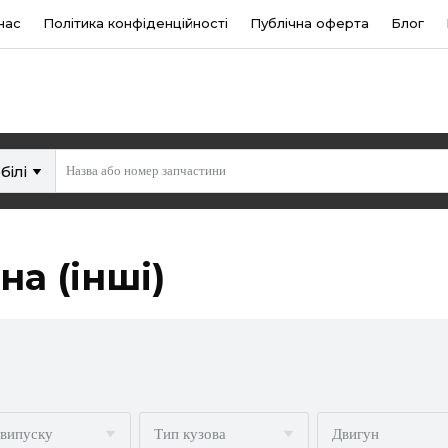
нас
Політика конфіденційності
Публічна оферта
Блог
білі
на (інші)
 випуску
Тип кузова
Двигун