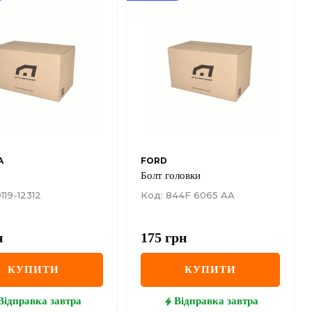
A
FORD
Болт головки
119-12312
Код: 844F 6065 AA
н
175
грн
КУПИТИ
КУПИТИ
Відправка
завтра
Відправка
завтра