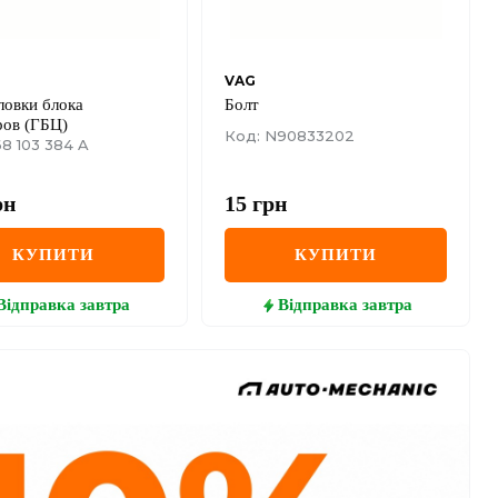
VAG
ловки блока
Болт
ров (ГБЦ)
Код: N90833202
8 103 384 A
рн
15
грн
КУПИТИ
КУПИТИ
Відправка
завтра
Відправка
завтра