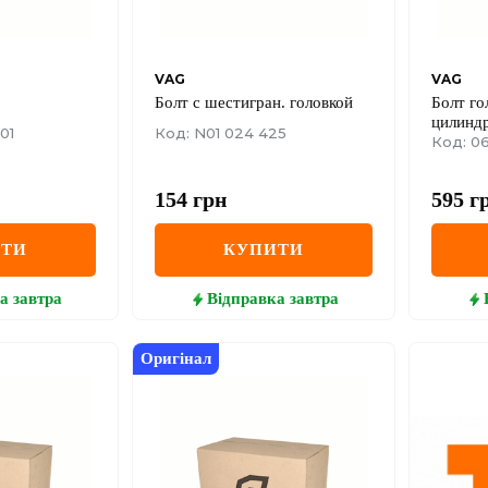
VAG
VAG
Болт с шестигран. головкой
Болт го
цилинд
01
Код: N01 024 425
Код: 06
154
грн
595
г
ИТИ
КУПИТИ
а
завтра
Відправка
завтра
Оригінал