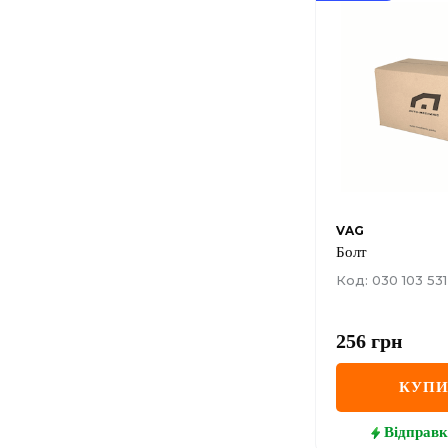
VAG
Болт
Код: 030 103 531
256
грн
КУП
Відправк