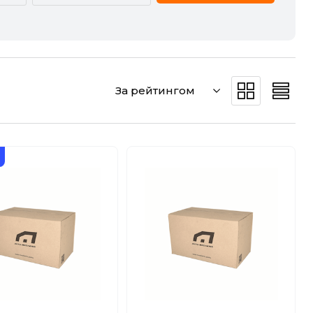
CADILLAC
CHERY
DODGE
DS
За рейтингом
GREAT WALL
HAVAL
JEEP
KIA
MERCEDES-BENZ
MG
POLESTAR
PORSCHE
SMART
SSANGYONG
VW
ZEEKR