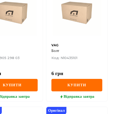
VAG
Болт
 905 298 03
Код: N10435101
н
6
грн
КУПИТИ
КУПИТИ
Відправка
завтра
Відправка
завтра
Оригінал