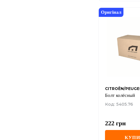
Оригінал
CITROËN/PEUG
Болт колёсный
Код: 5405.76
222
грн
КУП