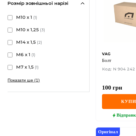
Розмір зовнішньої нарізі
M10 x 1
(
1
)
M10 x 1,25
(
3
)
M14 x 1,5
(
2
)
M6 x 1
VAG
(
1
)
Болт
M7 x 1,5
(
1
)
Код: N 904 242 
Показати ще (1)
100
грн
КУП
Відправк
Оригінал