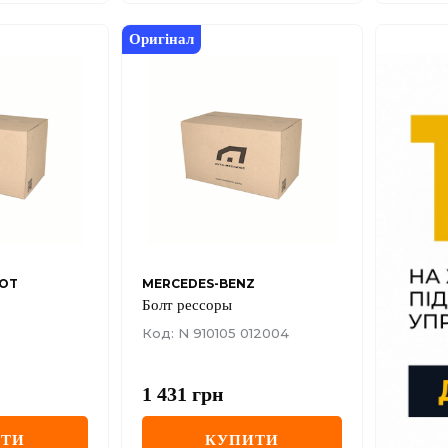
Оригінал
EOT
MERCEDES-BENZ
Болт рессоры
Код: N 910105 012004
1 431
грн
ИТИ
КУПИТИ