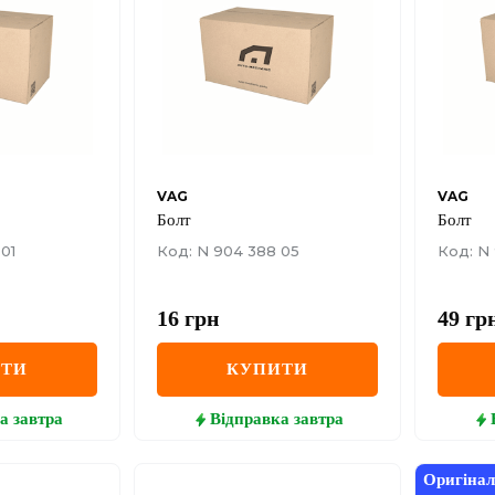
VAG
VAG
Болт
Болт
01
Код: N 904 388 05
Код: N
16
грн
49
гр
ИТИ
КУПИТИ
а
завтра
Відправка
завтра
Оригінал