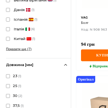
Велика Британія
(
1
)
Данія
(
1
)
VAG
Іспанія
(
1
)
Болт
Італія
(
6
)
Код: N 908 963 
Китай
(
1
)
94
грн
Показати ще (7)
КУП
Довжина [мм]
Відправк
23
(
1
)
Оригінал
25
(
1
)
30
(
2
)
37,5
(
1
)