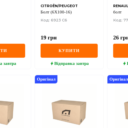
CITROËN/PEUGEOT
RENAU
Болт (6X100-16)
болт
Код: 6923 C6
Код: 77
19
грн
26
гр
ИТИ
КУПИТИ
а
завтра
Відправка
завтра
Оригінал
Оригінал