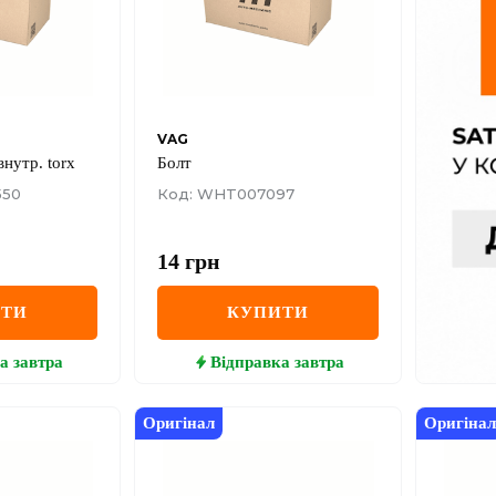
VAG
внутр. torx
Болт
550
Код: WHT007097
14
грн
ИТИ
КУПИТИ
а
завтра
Відправка
завтра
Оригінал
Оригінал