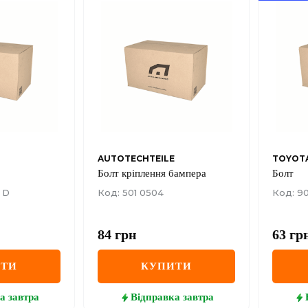
AUTOTECHTEILE
TOYOT
Болт кріплення бампера
Болт
 D
Код: 501 0504
Код: 90
84
грн
63
гр
ИТИ
КУПИТИ
а
завтра
Відправка
завтра