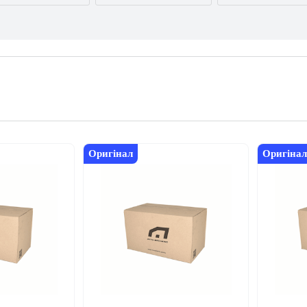
AUDI
BMW
BYD
CITROËN
DACIA
DAEWOO
FORD USA
GEELY
GMC
INFINITI
IVECO
JAGUAR
Оригінал
Оригінал
LEXUS
LINCOLN
MAZDA
NISSAN
OPEL
PEUGEOT
RENAULT
SEAT
SKODA
TESLA
TOYOTA
VOLVO