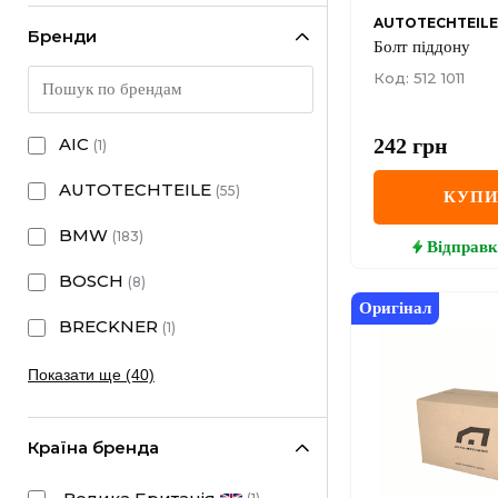
AUTOTECHTEILE
Бренди
Болт піддону
Код: 512 1011
242
грн
AIC
(
1
)
AUTOTECHTEILE
(
55
)
КУП
BMW
(
183
)
Відправк
BOSCH
(
8
)
Оригінал
BRECKNER
(
1
)
Показати ще (40)
Країна бренда