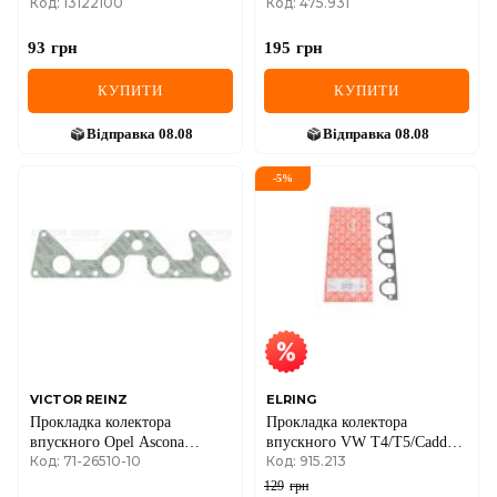
Код: 13122100
Код: 475.931
04-15
93
грн
195
грн
КУПИТИ
КУПИТИ
Відправка
08.08
Відправка
08.08
-
5
%
VICTOR REINZ
ELRING
Прокладка колектора
Прокладка колектора
впускного Opel Ascona
впускного VW T4/T5/Caddy
Код: 71-26510-10
Код: 915.213
C/Kadett 1,8/1,2 86-
1.9TDI
129
грн