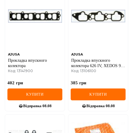
AJUSA
AJUSA
Прокладка впускного
Прокладка впускного
колектора
колектора 626 IV, XEDOS 9
Код: 13141900
Код: 13106100
92- MAZDA
402
грн
385
грн
КУПИТИ
КУПИТИ
Відправка
08.08
Відправка
08.08