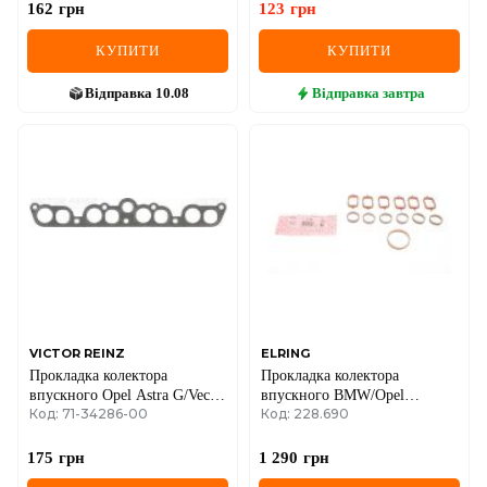
162
грн
123
грн
КУПИТИ
КУПИТИ
Відправка
10.08
Відправка
завтра
VICTOR REINZ
ELRING
Прокладка колектора
Прокладка колектора
впускного Opel Astra G/Vectra
впускного BMW/Opel
Код: 71-34286-00
Код: 228.690
B/C 98-
2.5/3.0D M57 (к-кт)
175
грн
1 290
грн