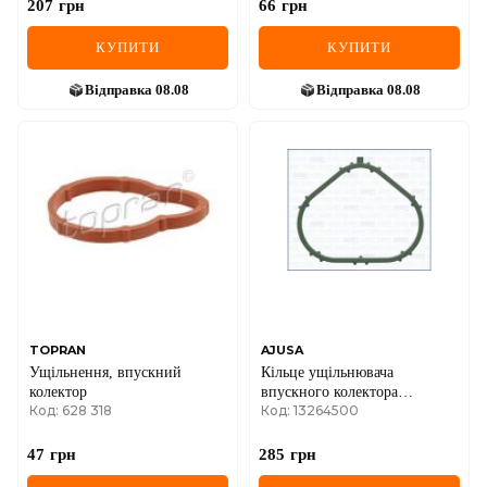
207
грн
66
грн
КУПИТИ
КУПИТИ
Відправка
08.08
Відправка
08.08
TOPRAN
AJUSA
Ущільнення, впускний
Кільце ущільнювача
колектор
впускного колектора
Код: 628 318
Код: 13264500
CHEROKEE (KL) 2.4 13-,
DODGE DART 2.4 12- JEEP
47
грн
285
грн