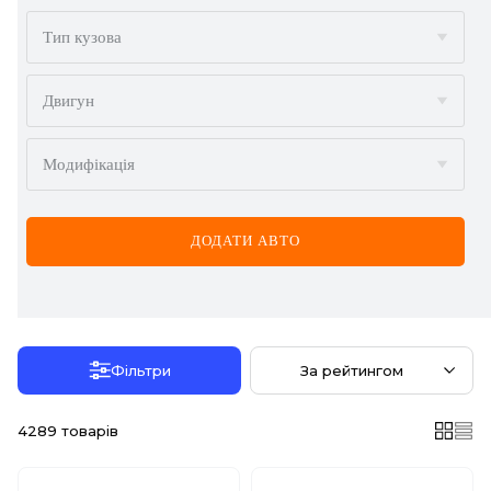
BMW
Тип кузова
BYD
Двигун
CADILLAC
Модифікація
CHERY
CHEVROLET
ДОДАТИ АВТО
CHRYSLER
CITROËN
DACIA
Фільтри
За рейтингом
DAEWOO
4289
товарів
DODGE