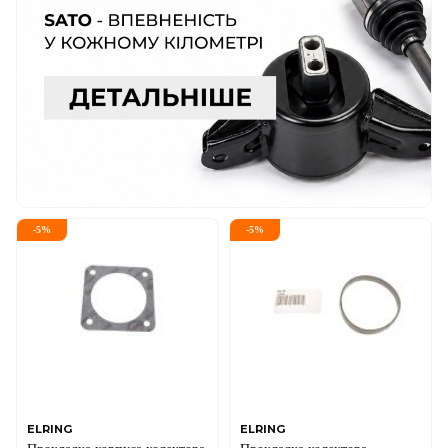
-
5
%
-
5
%
ELRING
ELRING