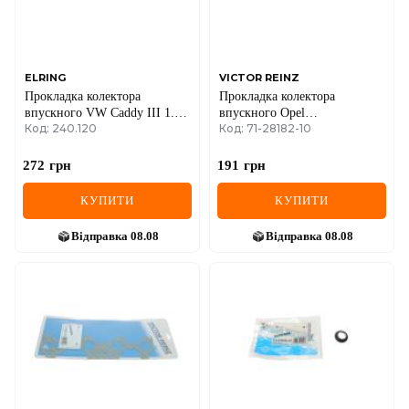
SEAT
SKODA
SMART
ELRING
VICTOR REINZ
Прокладка колектора
Прокладка колектора
впускного VW Caddy III 1.6i
впускного Opel
SSANGYONG
Код: 240.120
Код: 71-28182-10
04-15
Combo/Kadett/Vectra A 1.2-1.6
86-
SUBARU
272
грн
191
грн
SUZUKI
КУПИТИ
КУПИТИ
TESLA
Відправка
08.08
Відправка
08.08
TOYOTA
VOLVO
VW
ZEEKR