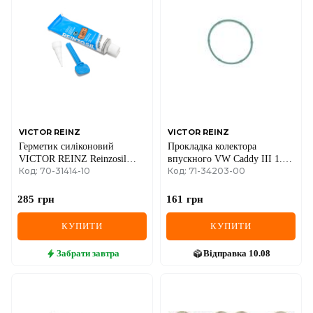
DS
FIAT
FORD
FORD USA
GEELY
VICTOR REINZ
VICTOR REINZ
Герметик силіконовий
Прокладка колектора
GMC
VICTOR REINZ Reinzosil
впускного VW Caddy III 1.6i
Код: 70-31414-10
Код: 71-34203-00
сірий, -50°C до +320°C, 70
04-15
GREAT WALL
мл
285
грн
161
грн
HAVAL
КУПИТИ
КУПИТИ
HONDA
Забрати
завтра
Відправка
10.08
HYUNDAI
INFINITI