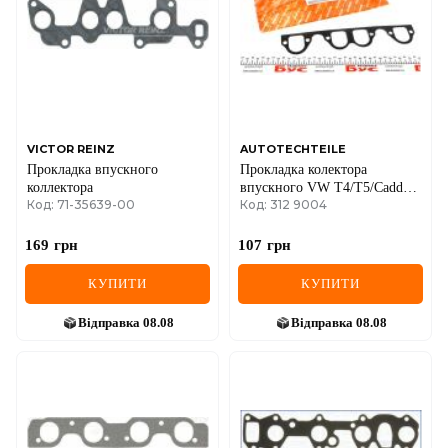
VICTOR REINZ
AUTOTECHTEILE
Прокладка впускного
Прокладка колектора
коллектора
впускного VW T4/T5/Caddy
Код: 71-35639-00
Код: 312 9004
1.9TDI
169
грн
107
грн
КУПИТИ
КУПИТИ
Відправка
08.08
Відправка
08.08