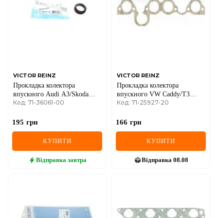
IVECO
JAGUAR
JEEP
KIA
VICTOR REINZ
VICTOR REINZ
Прокладка колектора
Прокладка колектора
LANCIA
впускного Audi A3/Skoda
впускного VW Caddy/T3
Код: 71-36061-00
Код: 71-25927-20
Octavia/VW Golf IV/V/VI
1.6D 82-92
LAND ROVER
1.6/2.0 98-
195
грн
166
грн
LEXUS
КУПИТИ
КУПИТИ
LINCOLN
Відправка
завтра
Відправка
08.08
MAZDA
MERCEDES-BENZ
MG