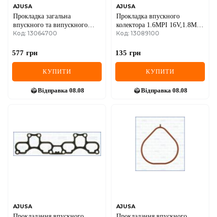
AJUSA
AJUSA
Прокладка загальна
Прокладка впускного
впускного та випускного
колектора 1.6MPI 16V,1.8MPI
Код: 13064700
Код: 13089100
колекторів
16V MITSUBISHI Carisma
95-04, Galant 92-96
577
грн
135
грн
КУПИТИ
КУПИТИ
Відправка
08.08
Відправка
08.08
AJUSA
AJUSA
Прокладання впускного
Прокладання впускного