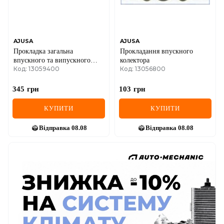
AJUSA
AJUSA
Прокладка загальна
Прокладання впускного
впускного та випускного
колектора
Код: 13059400
Код: 13056800
колекторів
345
грн
103
грн
КУПИТИ
КУПИТИ
Відправка
08.08
Відправка
08.08