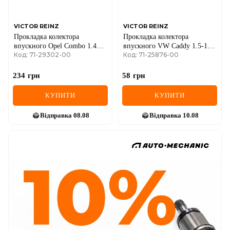
VICTOR REINZ
VICTOR REINZ
Прокладка колектора
Прокладка колектора
впускного Opel Combo 1.4
впускного VW Caddy 1.5-1.8
Код: 71-29302-00
Код: 71-25876-00
94-01 (1mm)
82-92
234
грн
58
грн
КУПИТИ
КУПИТИ
Відправка
08.08
Відправка
10.08