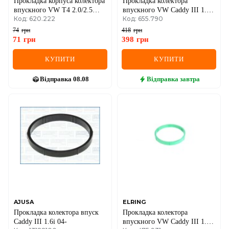
Прокладка корпуса колектора
Прокладка колектора
впускного VW T4 2.0/2.5
впускного VW Caddy III 1.6
Код: 620.222
Код: 655.790
TDI 90-03
04-15
74
грн
418
грн
71
грн
398
грн
КУПИТИ
КУПИТИ
Відправка
08.08
Відправка
завтра
AJUSA
ELRING
Прокладка колектора впуск
Прокладка колектора
Caddy III 1.6i 04-
впускного VW Caddy III 1.6i