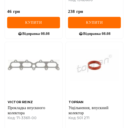
1.2 01- FIAT
46
грн
238
грн
КУПИТИ
КУПИТИ
Відправка
08.08
Відправка
08.08
VICTOR REINZ
TOPRAN
Прокладка впускного
Ущільнення, впускний
колектора
колектор
Код: 71-33611-00
Код: 501 271