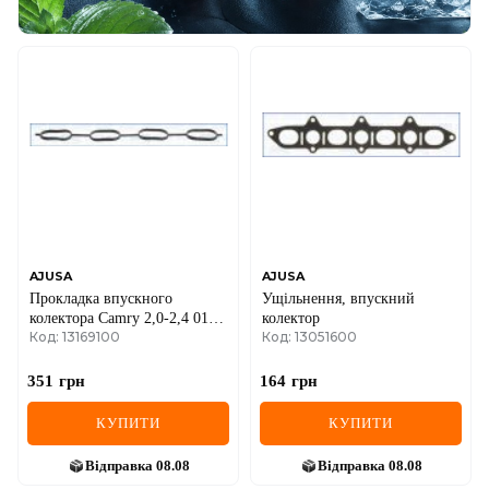
AJUSA
AJUSA
Прокладка впускного
Ущільнення, впускний
колектора Camry 2,0-2,4 01-,
колектор
Код: 13169100
Код: 13051600
RAV-4 2,0 ​​06- TOYOTA
351
грн
164
грн
КУПИТИ
КУПИТИ
Відправка
08.08
Відправка
08.08