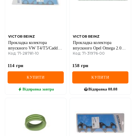
MINI
MITSUBISHI
NISSAN
VICTOR REINZ
VICTOR REINZ
Прокладка колектора
Прокладка колектора
OPEL
впускного VW T4/T5/Caddy
впускного Opel Omega 2.0
Код: 71-28781-10
Код: 71-31976-00
1.9TDI
16v 94-99
PEUGEOT
114
грн
158
грн
POLESTAR
КУПИТИ
КУПИТИ
PORSCHE
Відправка
завтра
Відправка
08.08
RAM
RAVON
RENAULT