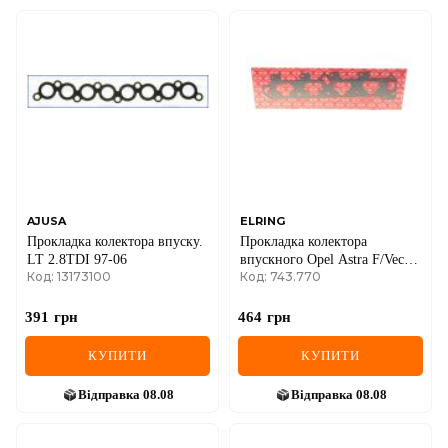
AJUSA
ELRING
Прокладка колектора впуску.
Прокладка колектора
LT 2.8TDI 97-06
впускного Opel Astra F/Vectra
Код: 13173100
Код: 743.770
B 1.4/1.6 16V 94-02
391
грн
464
грн
КУПИТИ
КУПИТИ
Відправка
08.08
Відправка
08.08