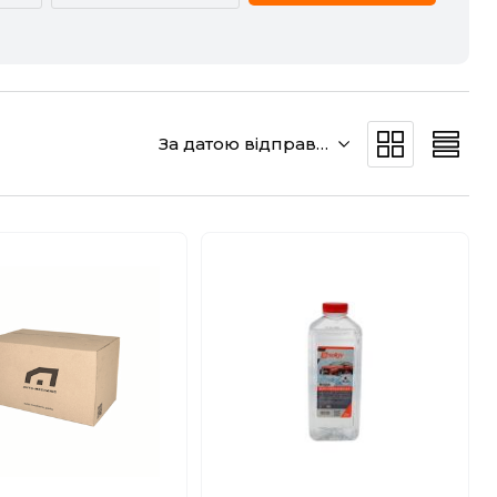
CADILLAC
CHERY
DODGE
DS
За датою відправки
GREAT WALL
HAVAL
JEEP
KIA
MERCEDES-BENZ
MG
POLESTAR
PORSCHE
SMART
SSANGYONG
VW
ZEEKR