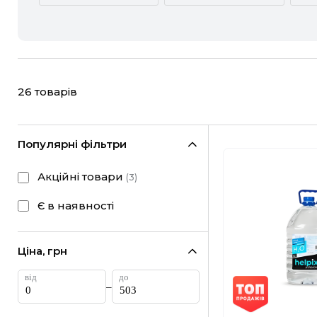
ACURA
ALFA ROMEO
CHEVROLET
CHRYSLER
26
товарів
FIAT
FORD
HONDA
HYUNDAI
Популярні фільтри
LANCIA
LAND ROVER
Акційні товари
(
3
)
MINI
MITSUBISHI
Є в наявності
RAM
RAVON
Ціна, грн
SUBARU
SUZUKI
–