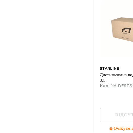
STARLINE
Дистильована в
3л.
Код: NA DEST3
ВІДСУ
Очікуєм 