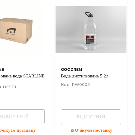
NE
GOODREM
ьована вода STARLINE
Вода дистильована 5,2л
Код: RW0003
A DEST1
ВІДСУТНІЙ
ВІДСУТНІЙ
Очікуєм поставку
Очікуєм поставку