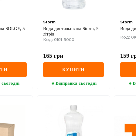
Storm
Storm
на SOLGY, 5
Вода дистильована Storm, 5
Вода ди
літрів
Код: 01
Код: 0101-5000
165
грн
159
г
ИТИ
КУПИТИ
а
сьогодні
Відправка
сьогодні
В