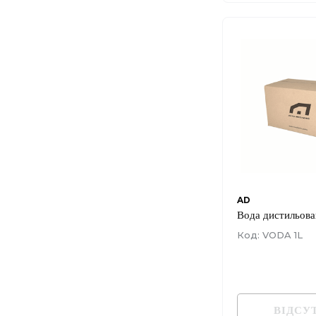
AD
Вода дистильова
Код: VODA 1L
ВІДСУ