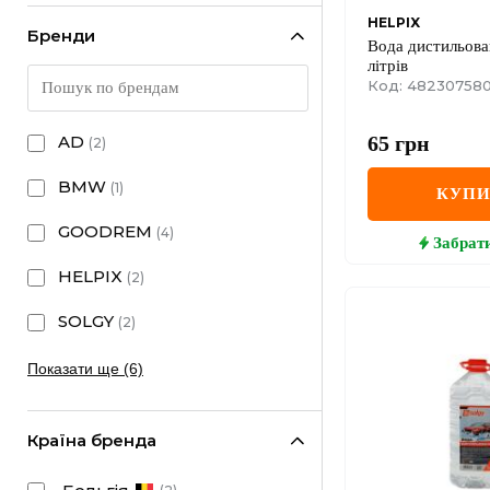
HELPIX
Бренди
Вода дистильова
літрів
Код: 482307580
65
грн
AD
(
2
)
BMW
(
1
)
КУП
GOODREM
(
4
)
Забрат
HELPIX
(
2
)
SOLGY
(
2
)
Показати ще (6)
Країна бренда