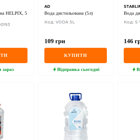
AD
STARLI
на HELPIX, 5
Вода дистильована (5л)
Вода ди
Код: VODA 5L
Код: S
0193
109
грн
146
г
ИТИ
КУПИТИ
и
зараз
Відправка
сьогодні
В