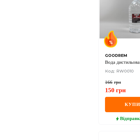
GOODREM
Вода дистильова
Код: RW0010
166
грн
150
грн
КУП
Відправк