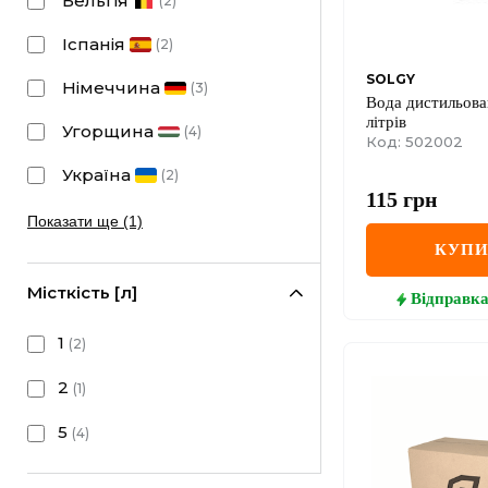
Бельгія
(
2
)
Іспанія
(
2
)
SOLGY
Німеччина
(
3
)
Вода дистильова
літрів
Угорщина
(
4
)
Код: 502002
Україна
(
2
)
115
грн
Показати ще (1)
КУП
Місткість [л]
Відправк
1
(
2
)
2
(
1
)
5
(
4
)