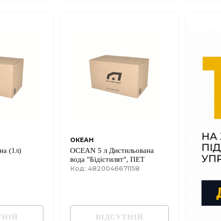
ОКЕАН
на (1л)
OCEAN 5 л Дистильована
вода "Бідістилят", ПЕТ
Код: 4820046671158
ТНІЙ
ВІДСУТНІЙ