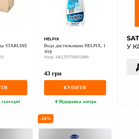
HELPIX
ода STARLINE
Вода дистильована HELPIX, 1
літр
20
Код: 4823075800186
43
грн
ИТИ
КУПИТИ
а
сьогодні
Відправка
завтра
-
10
%