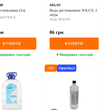
NE
SOLGY
стильована (5л)
Вода дистильована SOLGY, 2
літри
 WATER 5
Код: 502001
рн
86
грн
КУПИТИ
КУПИТИ
ідправка
сьогодні
Відправка
сьогодні
-
5
%
Оригінал