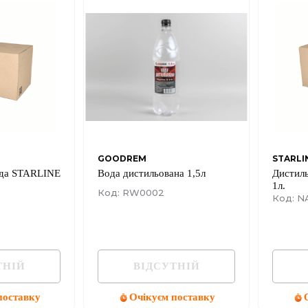
GOODREM
STARLI
ода STARLINE
Вода дистильована 1,5л
Дистил
1л.
Код: RW0002
Код: N
ТНІЙ
ВІДСУТНІЙ
поставку
Очікуєм поставку