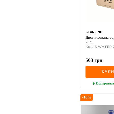
STARLINE
Дистильована в
20л.
Код: S WATER 
503
грн
КУП
Відправк
-
10
%