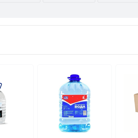
AUDI
BMW
BYD
CITROËN
DACIA
DAEWOO
FORD USA
GEELY
GMC
INFINITI
IVECO
JAGUAR
LEXUS
LINCOLN
MAZDA
NISSAN
OPEL
PEUGEOT
RENAULT
SEAT
SKODA
TESLA
TOYOTA
VOLVO