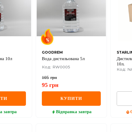
GOODREM
STARLI
на 10л
Вода дистильована 5л
Дистил
10л.
Код: RW0005
Код: N
105
грн
95
грн
ИТИ
КУПИТИ
а
завтра
Відправка
завтра