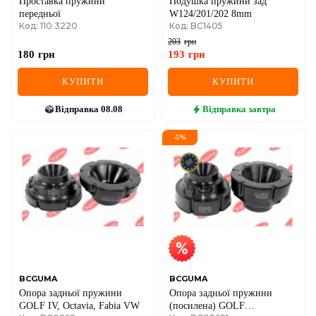
Проставка пружини
Подушка пружини зад
передньої
W124/201/202 8mm
Код: 110 3220
Код: BC1405
203
грн
180
грн
193
грн
КУПИТИ
КУПИТИ
Відправка
08.08
Відправка
завтра
-
5
%
BCGUMA
BCGUMA
Опора задньої пружини
Опора задньої пружини
GOLF IV, Octavia, Fabia VW
(посилена) GOLF