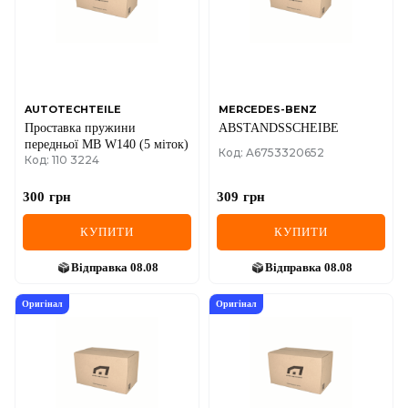
MINI
MITSUBISHI
NISSAN
AUTOTECHTEILE
MERCEDES-BENZ
Проставка пружини
ABSTANDSSCHEIBE
OPEL
передньої MB W140 (5 міток)
Код: A6753320652
Код: 110 3224
PEUGEOT
300
грн
309
грн
POLESTAR
КУПИТИ
КУПИТИ
PORSCHE
Відправка
08.08
Відправка
08.08
RAM
Оригінал
Оригінал
RAVON
RENAULT