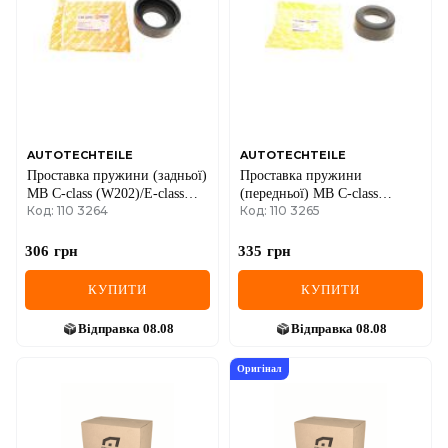
IVECO
JAGUAR
JEEP
KIA
AUTOTECHTEILE
AUTOTECHTEILE
Проставка пружини (задньої)
Проставка пружини
LANCIA
MB C-class (W202)/E-class
(передньої) MB C-class
Код: 110 3264
Код: 110 3265
(A124/C124/W124) 82-01
(W202)/ E-class (W124/W210)
LAND ROVER
-02
306
грн
335
грн
LEXUS
КУПИТИ
КУПИТИ
LINCOLN
Відправка
08.08
Відправка
08.08
MAZDA
Оригінал
MERCEDES-BENZ
MG