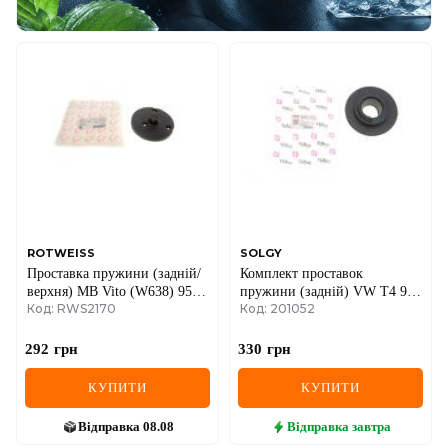
ROTWEISS
SOLGY
Проставка пружини (задній/
Комплект проставок
верхня) MB Vito (W638) 95-
пружини (задній) VW Т4 91-
Код: RWS2170
Код: 201052
03
03 (верхня/нижня)
292
грн
330
грн
КУПИТИ
КУПИТИ
Відправка
08.08
Відправка
завтра