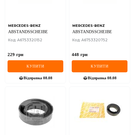
SEAT
SKODA
SMART
MERCEDES-BENZ
MERCEDES-BENZ
ABSTANDSSCHEIBE
ABSTANDSSCHEIBE
SSANGYONG
Код: A6753320152
Код: A6753320752
SUBARU
229
грн
448
грн
SUZUKI
КУПИТИ
КУПИТИ
TESLA
Відправка
08.08
Відправка
08.08
TOYOTA
VOLVO
VW
ZEEKR