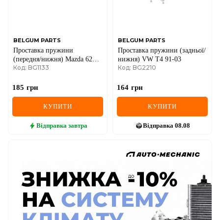
BELGUM PARTS
BELGUM PARTS
Проставка пружини
Проставка пружини (задньої/
(передня/нижня) Mazda 626
нижня) VW Т4 91-03
Код: BG1133
Код: BG2210
III/IV 1.6-2.5 i/2.0D 97-92
185
грн
164
грн
КУПИТИ
КУПИТИ
Відправка
завтра
Відправка
08.08