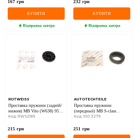
167
грн
232
грн
КУПИТИ
КУПИТИ
Відправка
завтра
Відправка
завтра
ROTWEISS
AUTOTECHTEILE
Проставка пружини (задній/
Проставка пружини
нижня) MB Vito (W638) 95-
(передньої) MB S-class
Код: RWS2169
Код: 100 3279
03
(W140) 91-98
215
грн
251
грн