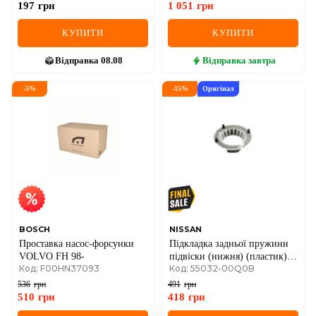
197
грн
1 051
грн
КУПИТИ
КУПИТИ
Відправка
08.08
Відправка
завтра
-
5
%
-
15
%
Оригінал
BOSCH
NISSAN
Проставка насос-форсунки
Підкладка задньої пружини
VOLVO FH 98-
підвіски (нижня) (пластик)
Код: F00HN37093
Код: 55032-00Q0B
D=10.5mm Renault Logan I +
II / Renault Sandero I + II
536
грн
491
грн
510
грн
418
грн