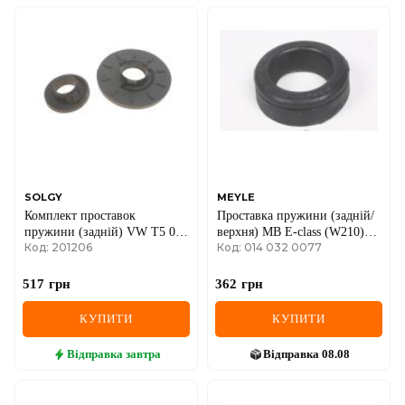
SOLGY
MEYLE
Комплект проставок
Проставка пружини (задній/
пружини (задній) VW T5 03-
верхня) MB E-class (W210)
Код: 201206
Код: 014 032 0077
(вант/HD) (верхня/нижня)
95-02
517
грн
362
грн
КУПИТИ
КУПИТИ
Відправка
завтра
Відправка
08.08