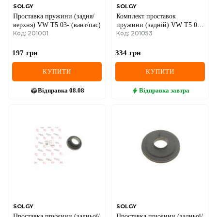
SOLGY
SOLGY
Проставка пружини (задня/
Комплект проставок
верхня) VW T5 03- (вант/пас)
пружини (задній) VW Т5 03-
Код: 201001
Код: 201053
(верхня/нижня)
197
грн
334
грн
КУПИТИ
КУПИТИ
Відправка
08.08
Відправка
завтра
SOLGY
SOLGY
Проставка пружини (задньої/
Проставка пружини (задньої/