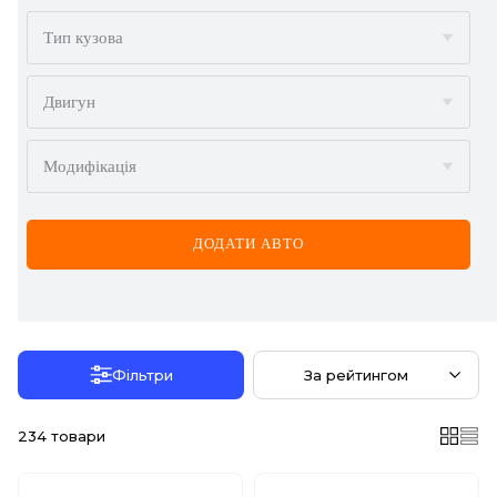
BMW
Тип кузова
BYD
Двигун
CADILLAC
Модифікація
CHERY
CHEVROLET
ДОДАТИ АВТО
CHRYSLER
CITROËN
DACIA
Фільтри
За рейтингом
DAEWOO
234
товари
DODGE