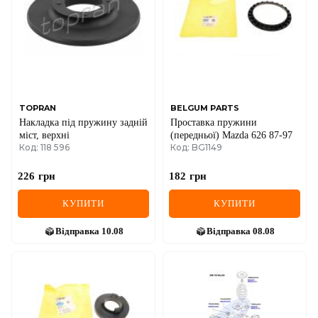
TOPRAN
BELGUM PARTS
Накладка пiд пружину заднiй
Проставка пружини
мiст, верхнi
(передньої) Mazda 626 87-97
Код: 118 596
Код: BG1149
226
грн
182
грн
КУПИТИ
КУПИТИ
Відправка
10.08
Відправка
08.08