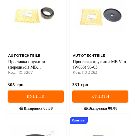
AUTOTECHTEILE
AUTOTECHTEILE
Проставка пружини
Проставка пружини MB Vito
(передньої) MB
(W638) 96-03
Код: 110 3267
Код: 110 3263
(W202/S202/A208/W210/S210)
93-03
305
грн
331
грн
КУПИТИ
КУПИТИ
Відправка
08.08
Відправка
08.08
Оригінал