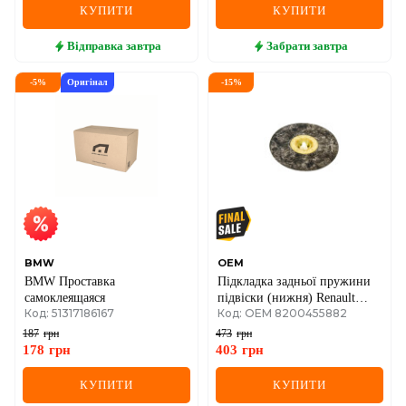
КУПИТИ
КУПИТИ
Відправка
завтра
Забрати
завтра
-
5
%
Оригінал
-
15
%
BMW
OEM
BMW Проставка
Підкладка задньої пружини
самоклеящаяся
підвіски (нижня) Renault
Код: 51317186167
Код: OEM 8200455882
Kangoo II 08-> + Mercedes-
Benz Citan 12-> / Renault
187
грн
473
грн
Dokker 12->
178
грн
403
грн
КУПИТИ
КУПИТИ