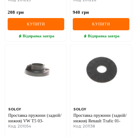
(заміна на 201375)
208
грн
940
грн
КУПИТИ
КУПИТИ
Відправка
завтра
Відправка
завтра
SOLGY
SOLGY
Проставка пружини (задній/
Проставка пружини (задній/
нижня) VW T5 03-
нижня) Renault Trafic 01-
Код: 201054
Код: 201138