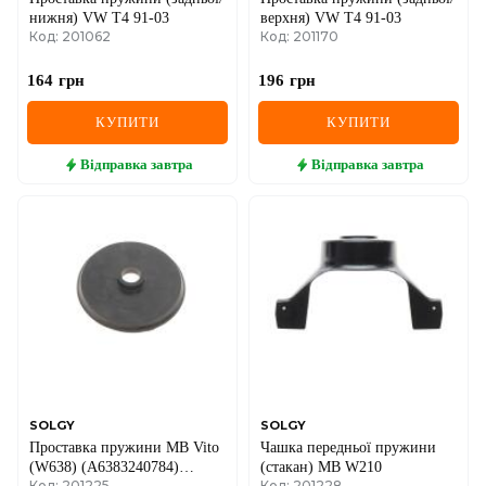
нижня) VW Т4 91-03
верхня) VW Т4 91-03
Код: 201062
Код: 201170
164
грн
196
грн
КУПИТИ
КУПИТИ
Відправка
завтра
Відправка
завтра
SOLGY
SOLGY
Проставка пружини MB Vito
Чашка передньої пружини
(W638) (A6383240784)
(стакан) MB W210
Код: 201225
Код: 201228