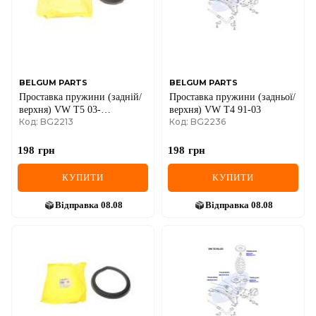
BELGUM PARTS
BELGUM PARTS
Проставка пружини (задній/
Проставка пружини (задньої/
верхня) VW T5 03-
верхня) VW Т4 91-03
Код: BG2213
Код: BG2236
(D=110mm)
198
грн
198
грн
КУПИТИ
КУПИТИ
Відправка
08.08
Відправка
08.08