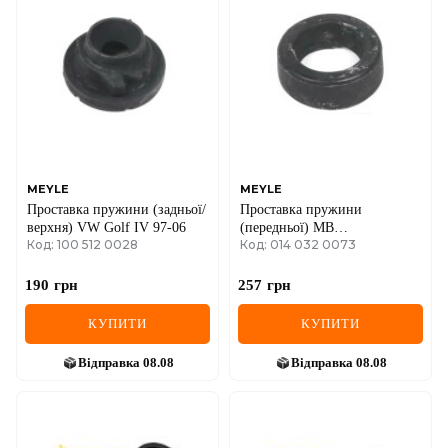
DS
FIAT
FORD
FORD USA
GEELY
MEYLE
MEYLE
Проставка пружини (задньої/
Проставка пружини
GMC
верхня) VW Golf IV 97-06
(передньої) MB
Код: 100 512 0028
Код: 014 032 0073
(W202/S202/A208/W210/S210)
GREAT WALL
93-03
190
грн
257
грн
HAVAL
КУПИТИ
КУПИТИ
HONDA
Відправка
08.08
Відправка
08.08
HYUNDAI
INFINITI