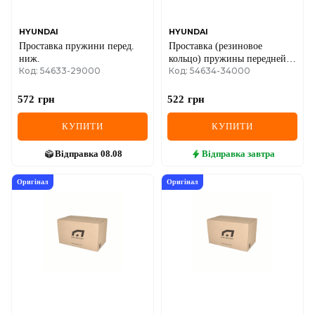
HYUNDAI
HYUNDAI
Проставка пружини перед.
Проставка (резиновое
ниж.
кольцо) пружины передней
Код: 54633-29000
Код: 54634-34000
верхняя
572
грн
522
грн
КУПИТИ
КУПИТИ
Відправка
08.08
Відправка
завтра
Оригінал
Оригінал