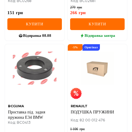
Код: BC0268
Код: BC02681
IV,Octavia,Fabia VW
279
грн
151
грн
266
грн
КУПИТИ
КУПИТИ
Відправка
08.08
Відправка
завтра
-
5
%
Оригінал
BCGUMA
RENAULT
Проставка під. задня
ПОДУШКА ПРУЖИНИ
пружина E34 BMW
Код: 82 00 012 476
Код: BC0413
1 106
грн