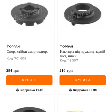
TOPRAN
TOPRAN
Опора стійки амортизатора
Накладка пiд пружину заднiй
мiст, нижнi
Код: 701 604
Код: 118 597
294
грн
210
грн
КУПИТИ
КУПИТИ
Відправка
10.08
Відправка
10.08