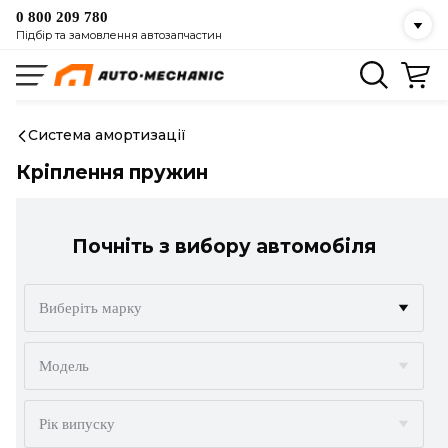
0 800 209 780
Підбір та замовлення автозапчастин
Система амортизації
Кріплення пружин
Почніть з вибору автомобіля
Виберіть марку
ACURA
Модель
ALFA ROMEO
Рік випуску
AUDI