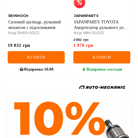
REINHOCH
JAPANPARTS
Силовий циліндр, рульовий
JAPANPARTS TOYOTA
механізм з підсилювачем
Амортизатор рульового упр.
Код: RH59-5002
Код: MM-00001
Land Cruiser -97
2 082
грн
19 832
грн
1 978
грн
КУПИТИ
КУПИТИ
Відправка
10.08
Відправка
сьогодні