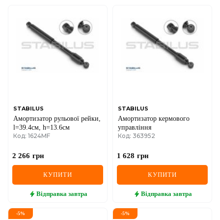
STABILUS
STABILUS
Амортизатор рульової рейки,
Амортизатор кермового
l=39.4см, h=13.6см
управління
Код: 1624MF
Код: 363952
2 266
грн
1 628
грн
КУПИТИ
КУПИТИ
Відправка
завтра
Відправка
завтра
-
5
%
-
5
%