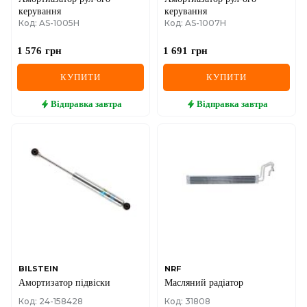
керування
керування
Код: AS-1005H
Код: AS-1007H
1 576
грн
1 691
грн
КУПИТИ
КУПИТИ
Відправка
завтра
Відправка
завтра
BILSTEIN
NRF
Амортизатор підвіски
Масляний радіатор
Код: 24-158428
Код: 31808