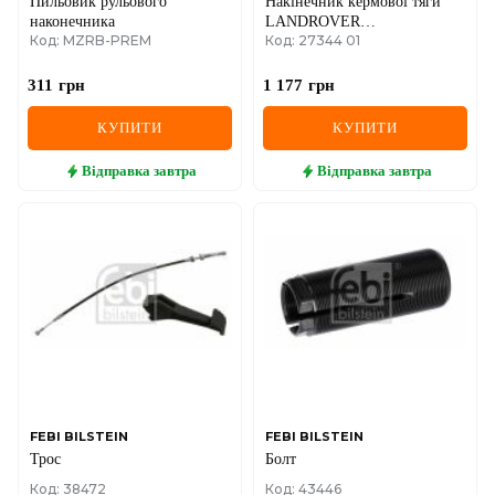
Пильовик рульового
Накінечник кермової тяги
наконечника
LANDROVER
Код: MZRB-PREM
Код: 27344 01
Defender/Discovery
&amp;quot;FL
&amp;quot;90&amp;gt;&amp;gt;
311
грн
1 177
грн
КУПИТИ
КУПИТИ
Відправка
завтра
Відправка
завтра
FEBI BILSTEIN
FEBI BILSTEIN
Трос
Болт
Код: 38472
Код: 43446