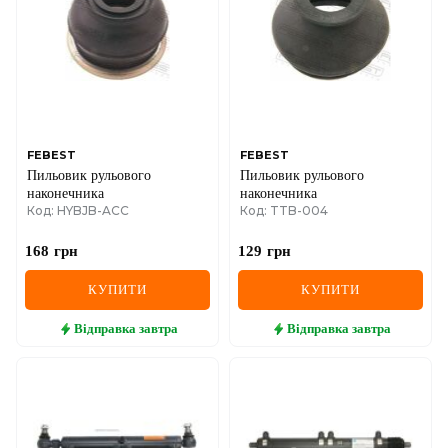
IVECO
JAGUAR
JEEP
KIA
FEBEST
FEBEST
Пильовик рульового
Пильовик рульового
LANCIA
наконечника
наконечника
Код: HYBJB-ACC
Код: TTB-004
LAND ROVER
168
грн
129
грн
LEXUS
КУПИТИ
КУПИТИ
LINCOLN
Відправка
завтра
Відправка
завтра
MAZDA
MERCEDES-BENZ
MG