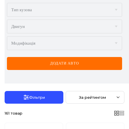
BMW
Тип кузова
BYD
Двигун
CADILLAC
Модифікація
CHERY
CHEVROLET
ДОДАТИ АВТО
CHRYSLER
CITROËN
DACIA
Фільтри
За рейтингом
DAEWOO
161
товар
DODGE