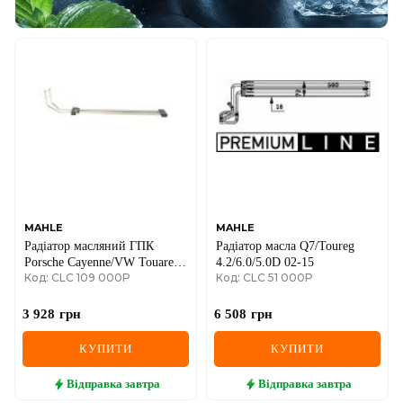
MAHLE
MAHLE
Радіатор масляний ГПК
Радіатор масла Q7/Toureg
Porsche Cayenne/VW Touareg
4.2/6.0/5.0D 02-15
Код: CLC 109 000P
Код: CLC 51 000P
10-
3 928
грн
6 508
грн
КУПИТИ
КУПИТИ
Відправка
завтра
Відправка
завтра