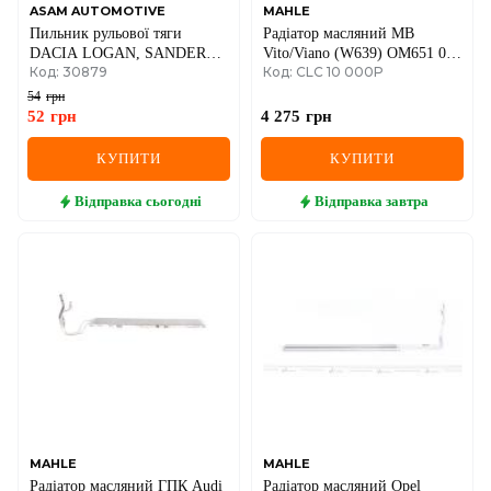
ASAM AUTOMOTIVE
MAHLE
Пильник рульової тяги
Радіатор масляний MB
DACIA LOGAN, SANDERO
Vito/Viano (W639) OM651 03-
Код: 30879
Код: CLC 10 000P
1.2-1.6i 04-
10 (теплообмінник)
54
грн
52
грн
4 275
грн
КУПИТИ
КУПИТИ
Відправка
сьогодні
Відправка
завтра
MAHLE
MAHLE
Радіатор масляний ГПК Audi
Радіатор масляний Opel