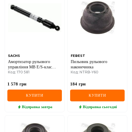
DS
FIAT
FORD
FORD USA
GEELY
SACHS
FEBEST
Амортизатор рульового
Пильовик рульового
GMC
управління MB E/S-клас
наконечника
Код: 170 581
Код: NTRB-Y60
(W123/W126) 72-91
GREAT WALL
1 578
грн
184
грн
HAVAL
КУПИТИ
КУПИТИ
HONDA
Відправка
завтра
Відправка
сьогодні
HYUNDAI
INFINITI