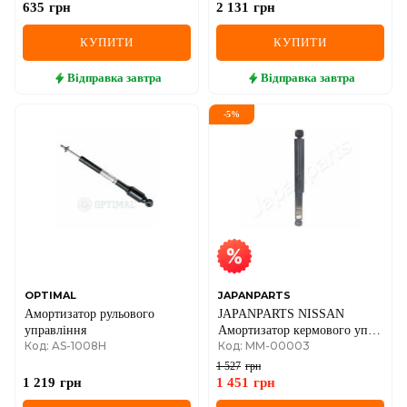
635
грн
2 131
грн
КУПИТИ
КУПИТИ
Відправка
завтра
Відправка
завтра
-
5
%
OPTIMAL
JAPANPARTS
Амортизатор рульового
JAPANPARTS NISSAN
управління
Амортизатор кермового упр.
Код: AS-1008H
Код: MM-00003
Patrol 3.2D -88
1 527
грн
1 219
грн
1 451
грн