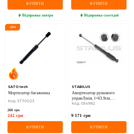
КУПИТИ
КУПИТИ
Відправка
завтра
Відправка
сьогодні
-
10
%
SATO tech
STABILUS
Мортизатор багажника
Амортизатор рульового
управЛінія, l=63.9см,
Код: ST70023
Код: 054982
h=23.2см
268
грн
242
грн
9 171
грн
КУПИТИ
КУПИТИ