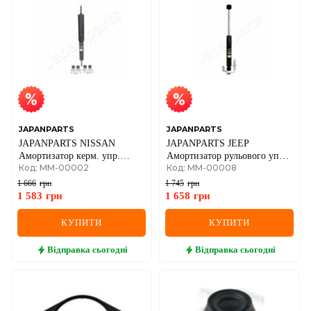
JAPANPARTS
JAPANPARTS
JAPANPARTS NISSAN
JAPANPARTS JEEP
Амортизатор керм. упр.
Амортизатор рульового упр.
Код: MM-00002
Код: MM-00008
Patrol -97
Cherokee 2,1TD-01
1 666
грн
1 745
грн
1 583
грн
1 658
грн
КУПИТИ
КУПИТИ
Відправка
сьогодні
Відправка
сьогодні