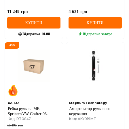
11 249
грн
4 631
грн
КУПИТИ
КУПИТИ
Відправка
10.08
Відправка
завтра
-
15
%
RAISO
Magnum Technology
Рейка рульова MB
Амортизатор рульового
Sprinter/VW Crafter 06-
керування
Код: RT0847
Код: AKY019MT
15 191
грн