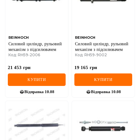
MINI
MITSUBISHI
NISSAN
REINHOCH
REINHOCH
Силовий циліндр, рульовий
Силовий циліндр, рульовий
OPEL
механізм з підсилювачем
механізм з підсилювачем
Код: RH59-2006
Код: RH59-9002
PEUGEOT
21 453
грн
19 165
грн
POLESTAR
КУПИТИ
КУПИТИ
PORSCHE
Відправка
10.08
Відправка
10.08
RAM
RAVON
RENAULT