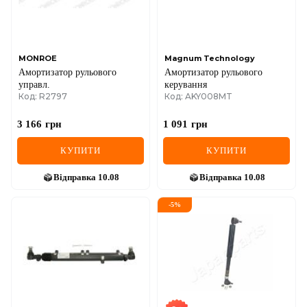
SEAT
SKODA
SMART
MONROE
Magnum Technology
Амортизатор рульового
Амортизатор рульового
управл.
керування
SSANGYONG
Код: R2797
Код: AKY008MT
SUBARU
3 166
грн
1 091
грн
SUZUKI
КУПИТИ
КУПИТИ
TESLA
Відправка
10.08
Відправка
10.08
TOYOTA
-
5
%
VOLVO
VW
ZEEKR