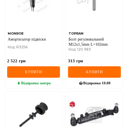
MONROE
TOPRAN
Амортизатор підвіски
Болт регулювальний
M12x1,5mm L=102mm
Код: R3256
Код: 120 983
2 522
грн
313
грн
КУПИТИ
КУПИТИ
Відправка
завтра
Відправка
10.08