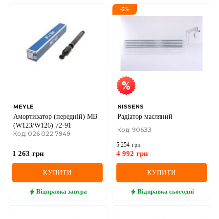
-
5
%
MEYLE
NISSENS
Амортизатор (передній) MB
Радіатор масляний
(W123/W126) 72-91
Код: 90633
Код: 026 022 7949
5 254
грн
1 263
грн
4 992
грн
КУПИТИ
КУПИТИ
Відправка
завтра
Відправка
сьогодні