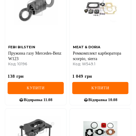
IVECO
JAGUAR
JEEP
KIA
FEBI BILSTEIN
MEAT & DORIA
Пружина газу Mercedes-Benz
Ремкомплект карбюратора
LANCIA
W123
scorpio, sierra
Код: 10196
Код: W549.1
LAND ROVER
138
грн
1 049
грн
LEXUS
КУПИТИ
КУПИТИ
LINCOLN
Відправка
11.08
Відправка
10.08
MAZDA
MERCEDES-BENZ
MG