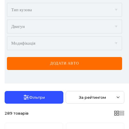
BMW
Тип кузова
BYD
Двигун
CADILLAC
Модифікація
CHERY
CHEVROLET
ДОДАТИ АВТО
CHRYSLER
CITROËN
DACIA
Фільтри
За рейтингом
DAEWOO
289
товарів
DODGE