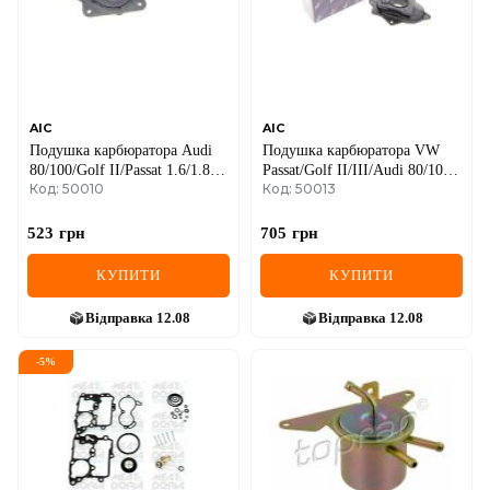
AIC
AIC
Подушка карбюратора Audi
Подушка карбюратора VW
80/100/Golf II/Passat 1.6/1.8
Passat/Golf II/III/Audi 80/100
Код: 50010
Код: 50013
68-92
1.6-2.0 68-02
523
грн
705
грн
КУПИТИ
КУПИТИ
Відправка
12.08
Відправка
12.08
-
5
%