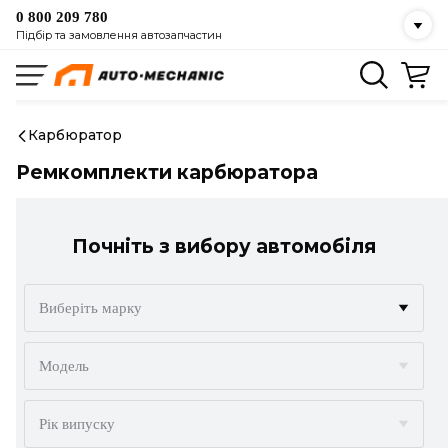
0 800 209 780
Підбір та замовлення автозапчастин
Карбюратор
Ремкомплекти карбюратора
Почніть з вибору автомобіля
Виберіть марку
ACURA
Модель
ALFA ROMEO
Рік випуску
AUDI