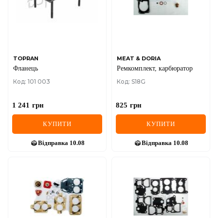
MINI
MITSUBISHI
NISSAN
TOPRAN
MEAT & DORIA
Фланець
Ремкомплект, карбюратор
OPEL
Код: 101 003
Код: S18G
PEUGEOT
1 241
грн
825
грн
POLESTAR
КУПИТИ
КУПИТИ
PORSCHE
Відправка
10.08
Відправка
10.08
RAM
RAVON
RENAULT