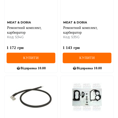
SEAT
SKODA
SMART
MEAT & DORIA
MEAT & DORIA
Ремонтний комплект,
Ремонтний комплект,
карбюратор
карбюратор
SSANGYONG
Код: S34G
Код: S35G
SUBARU
1 172
грн
1 143
грн
SUZUKI
КУПИТИ
КУПИТИ
TESLA
Відправка
10.08
Відправка
10.08
TOYOTA
VOLVO
VW
ZEEKR