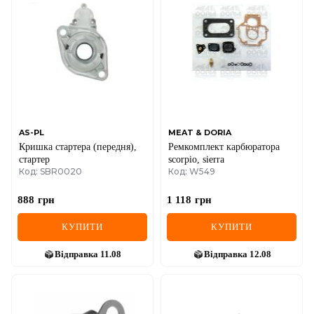
DS
FIAT
FORD
FORD USA
GEELY
AS-PL
MEAT & DORIA
Кришка стартера (передня),
Ремкомплект карбюратора
GMC
стартер
scorpio, sierra
Код: SBR0020
Код: W549
GREAT WALL
888
грн
1 118
грн
HAVAL
КУПИТИ
КУПИТИ
HONDA
Відправка
11.08
Відправка
12.08
HYUNDAI
INFINITI