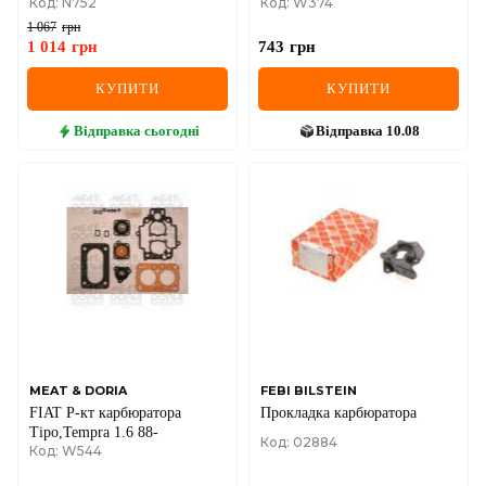
Код: N752
Код: W374
Accord,Civic,Jazz
Ibiza,Marbella
1 067
грн
1 014
грн
743
грн
КУПИТИ
КУПИТИ
Відправка
сьогодні
Відправка
10.08
MEAT & DORIA
FEBI BILSTEIN
FIAT Р-кт карбюратора
Прокладка карбюратора
Tipo,Tempra 1.6 88-
Код: 02884
Код: W544