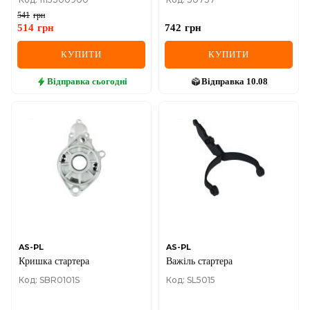
68-92
541
грн
514
грн
742
грн
КУПИТИ
КУПИТИ
Відправка
сьогодні
Відправка
10.08
AS-PL
AS-PL
Кришка стартера
Важіль стартера
Код: SBR0101S
Код: SL5015