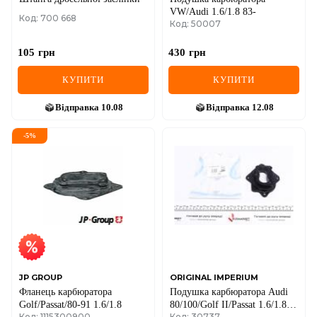
VW/Audi 1.6/1.8 83-
Код: 700 668
Код: 50007
105
грн
430
грн
КУПИТИ
КУПИТИ
Відправка
10.08
Відправка
12.08
-
5
%
JP GROUP
ORIGINAL IMPERIUM
Фланець карбюратора
Подушка карбюратора Audi
Golf/Passat/80-91 1.6/1.8
80/100/Golf II/Passat 1.6/1.8
Код: 1115300900
Код: 30737