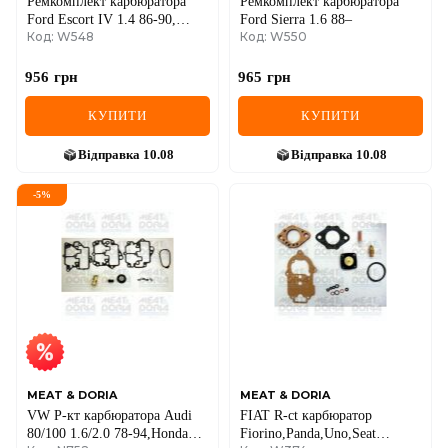
Ремкомплект карбюратора
Ремкомплект карбюратора
Ford Escort IV 1.4 86-90,
Ford Sierra 1.6 88–
Код: W548
Код: W550
Fiesta III, Orion III 1.1/1.4 89-
95
956
грн
965
грн
КУПИТИ
КУПИТИ
Відправка
10.08
Відправка
10.08
-
5
%
MEAT & DORIA
MEAT & DORIA
VW Р-кт карбюратора Audi
FIAT R-ct карбюратор
80/100 1.6/2.0 78-94,Honda
Fiorino,Panda,Uno,Seat