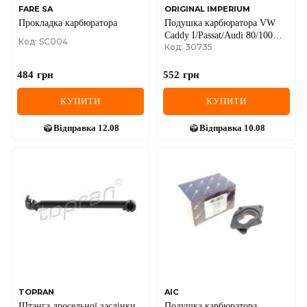
FARE SA
ORIGINAL IMPERIUM
Прокладка карбюратора
Подушка карбюратора VW
Caddy I/Passat/Audi 80/100
Код: SC004
Код: 30735
1.3-1.8 -92
484
грн
552
грн
КУПИТИ
КУПИТИ
Відправка
12.08
Відправка
10.08
TOPRAN
AIC
Штанга дросельної заслінки
Подушка карбюратора