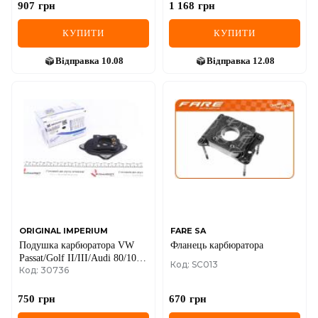
907
грн
1 168
грн
КУПИТИ
КУПИТИ
Відправка
10.08
Відправка
12.08
ORIGINAL IMPERIUM
FARE SA
Подушка карбюратора VW
Фланець карбюратора
Passat/Golf II/III/Audi 80/100
Код: SC013
Код: 30736
1.6-2.0 68-02
750
грн
670
грн