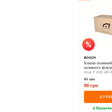
BOSCH
Клапан паливни
паливного фільт
ТАТА, ЕТАЛОН 
Код: F 002 A10 
92
грн
88
грн
КУП
Відправк