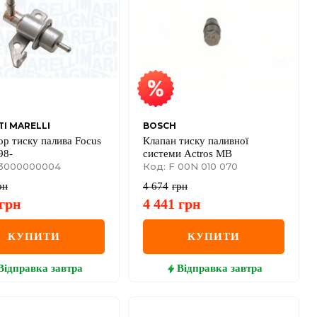
I MARELLI
BOSCH
ор тиску палива Focus
Клапан тиску паливної
98-
системи Actros MB
13000000004
Код: F 00N 010 070
рн
4 674
грн
грн
4 441
грн
КУПИТИ
КУПИТИ
Відправка
завтра
Відправка
завтра