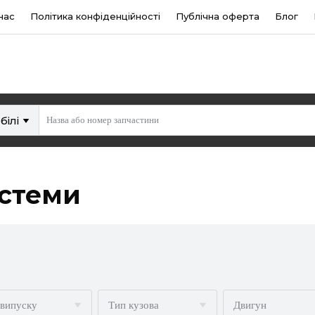
нас
Політика конфіденційності
Публічна оферта
Блог
білі
истеми
 випуску
Тип кузова
Двигун