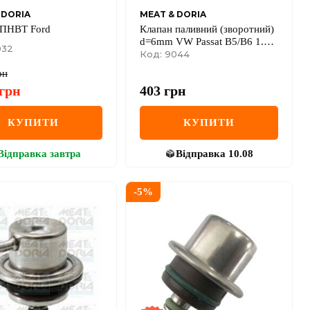
 DORIA
MEAT & DORIA
 ПНВТ Ford
Клапан паливний (зворотний)
d=6mm VW Passat B5/B6 1.6
032
96-10
Код: 9044
рн
грн
403
грн
КУПИТИ
КУПИТИ
Відправка
завтра
Відправка
10.08
-
5
%