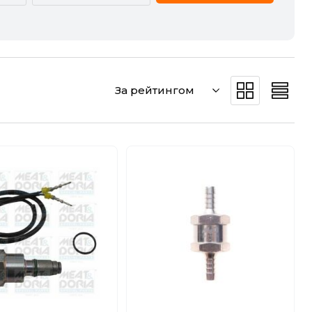
CADILLAC
CHERY
DODGE
DS
За рейтингом
GREAT WALL
HAVAL
JEEP
KIA
MERCEDES-BENZ
MG
POLESTAR
PORSCHE
SMART
SSANGYONG
VW
ZEEKR