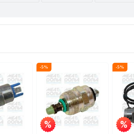
AUDI
BMW
BYD
CITROËN
DACIA
DAEWOO
FORD USA
GEELY
GMC
INFINITI
IVECO
JAGUAR
-
5
%
-
5
%
LEXUS
LINCOLN
MAZDA
NISSAN
OPEL
PEUGEOT
RENAULT
SEAT
SKODA
TESLA
TOYOTA
VOLVO