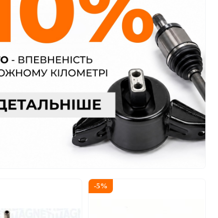
-
5
%