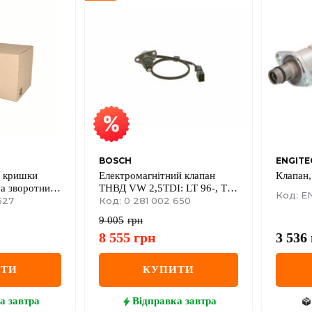
BOSCH
ENGITE
й кришки
Електромагнітний клапан
Клапан,
ра зворотний
ТНВД VW 2,5TDI: LT 96-, T4
Код: E
Е-2
627
95-03
Код: 0 281 002 650
9 005
грн
8 555
грн
3 536
ИТИ
КУПИТИ
а
завтра
Відправка
завтра