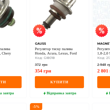
GAUSS
MAGNET
палива
Регулятор тиску палива
Регулят
, Chery
Honda, Acura, Lexus, Ford
1,8-2,0 
Код: GI8018
Код: 2
372
грн
2 948
г
354
грн
2 801
ИТИ
КУПИТИ
а
завтра
Відправка
завтра
-
5
%