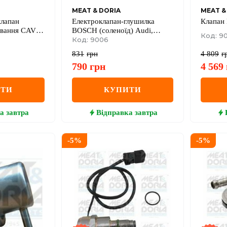
MEAT & DORIA
MEAT &
лапан
Електроклапан-глушилка
Клапан
ування CAV
BOSCH (соленоїд) Audi,
Код: 9
alve
BMW, Renault VW
Код: 9006
831
грн
4 809
г
790
грн
4 569
ИТИ
КУПИТИ
а
завтра
Відправка
завтра
-
5
%
-
5
%