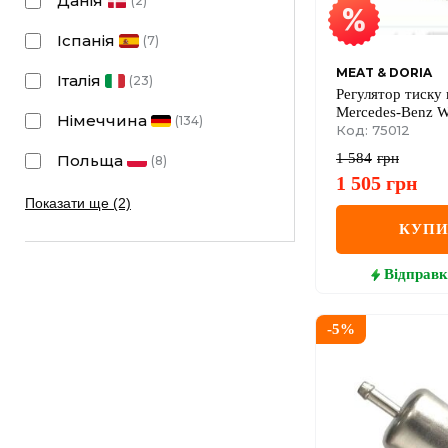
Данія
(
2
)
Іспанія
(
7
)
MEAT & DORIA
Італія
(
23
)
Регулятор тиску 
Mercedes-Benz 
Німеччина
(
134
)
W210, W140, Spri
Код: 75012
Smart
1 584
грн
Польща
(
8
)
1 505
грн
Показати ще (2)
КУП
Відправк
-
5
%