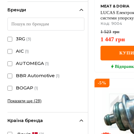
MEAT & DORIA
Бренди
LUCAS Електрок
системи упорск
type 12V electrov
Код: 9004
1 523
грн
1 447
грн
3RG
(
3
)
AIC
(
1
)
КУП
AUTOMEGA
(
1
)
Відправк
BBR Automotive
(
1
)
-
5
%
BOGAP
(
1
)
Показати ще (28)
Країна бренда