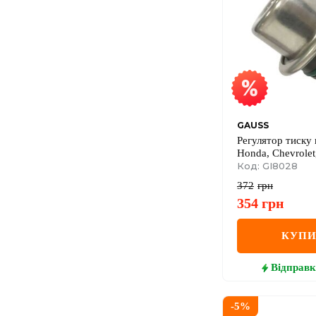
GAUSS
Регулятор тиску 
Honda, Chevrolet
Код: GI8028
372
грн
354
грн
КУП
Відправк
-
5
%