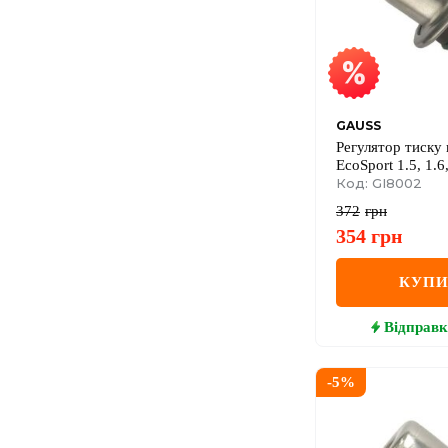
GAUSS
Регулятор тиску 
EcoSport 1.5, 1.6
Mondeo II 2.0 96
Код: GI8002
Chevrolet
372
грн
354
грн
КУП
Відправк
-
5
%