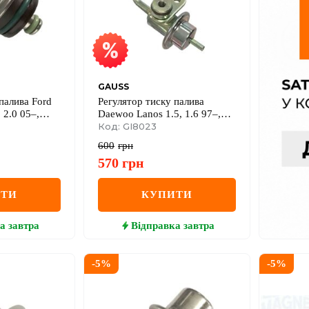
GAUSS
палива Ford
Регулятор тиску палива
, 2.0 05–,
Daewoo Lanos 1.5, 1.6 97–,
–, Ford USA,
Nexia 1.5 95–
Код: GI8023
600
грн
570
грн
ИТИ
КУПИТИ
а
завтра
Відправка
завтра
-
5
%
-
5
%