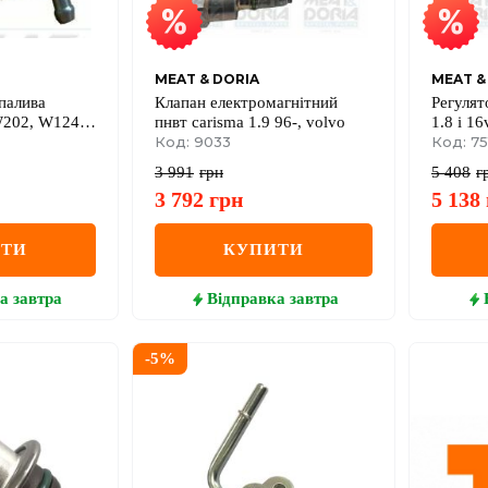
MEAT & DORIA
MEAT &
палива
Клапан електромагнітний
Регулят
W202, W124,
пнвт carisma 1.9 96-, volvo
1.8 i 16
nter, Vito,
Код: 9033
2.0 i 16
Код: 75
3 991
грн
5 408
г
3 792
грн
5 138
ИТИ
КУПИТИ
а
завтра
Відправка
завтра
-
5
%