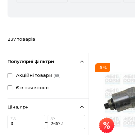
ACURA
ALFA ROMEO
CHEVROLET
CHRYSLER
237
товарів
FIAT
FORD
HONDA
HYUNDAI
Популярні фільтри
-
5
%
LANCIA
LAND ROVER
Акційні товари
(
68
)
MINI
MITSUBISHI
Є в наявності
RAM
RAVON
Ціна, грн
SUBARU
SUZUKI
–