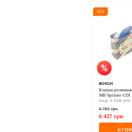
-
5
%
BOSCH
Клапан розмика
MB Sprinter CDI
Код: 0 928 400
6 765
грн
6 427
грн
КУП