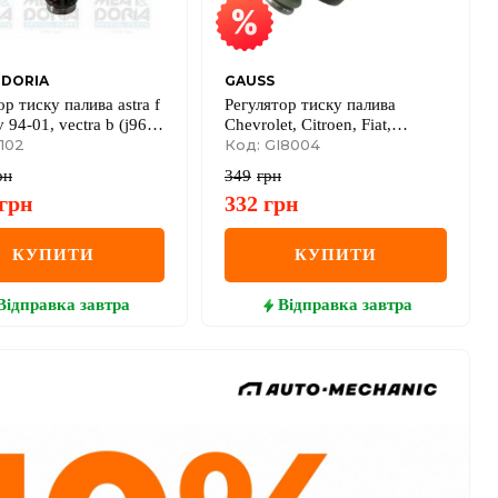
 DORIA
GAUSS
ор тиску палива astra f
Регулятор тиску палива
v 94-01, vectra b (j96)
Chevrolet, Citroen, Fiat,
v 96-00
102
Renault, Hyundai
Код: GI8004
рн
349
грн
грн
332
грн
КУПИТИ
КУПИТИ
Відправка
завтра
Відправка
завтра