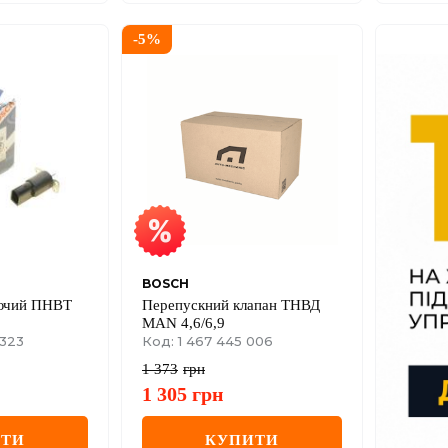
-
5
%
BOSCH
ючий ПНВТ
Перепускний клапан ТНВД
MAN 4,6/6,9
 323
Код: 1 467 445 006
1 373
грн
1 305
грн
ИТИ
КУПИТИ