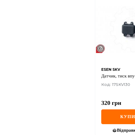
ESEN SKV
Датчик, тиск впу
Код: 17SKV130
320
грн
КУП
Відправ