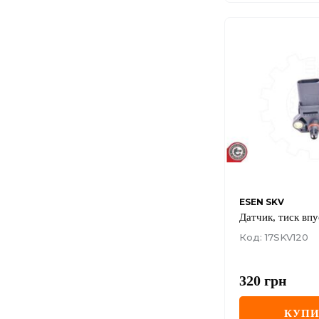
ESEN SKV
Датчик, тиск впу
Код: 17SKV120
320
грн
КУП