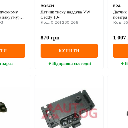
BOSCH
ERA
впускному
Датчик тиску наддува VW
Датчик 
к вакууму)
Caddy 10-
повітря 
+ II 1.2+ 1.2
03
Код: 0 261 230 266
(датчик
Код: 5
+ 1.6 16V +
колекто
1.9dCi /
870
грн
1 007
ИТИ
КУПИТИ
и
зараз
Відправка
сьогодні
В