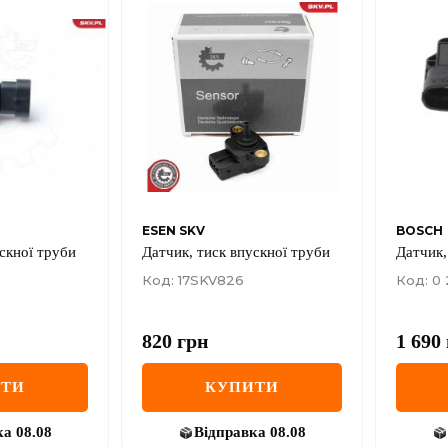
ESEN SKV
BOSCH
скної труби
Датчик, тиск впускної труби
Датчик,
Код: 17SKV826
Код: 0
820
грн
1 690
ИТИ
КУПИТИ
ка
08.08
Відправка
08.08