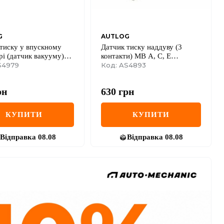
G
AUTLOG
тиску у впускному
Датчик тиску наддуву (3
рі (датчик вакууму)
контакти) MB A, C, E
2 16V + 1.4 + 1.6 16V
S4979
(W168/W203/W210/W211)
Код: AS4893
 Kangoo + Nissan
0.8D-4.0D 95-
 97->08 / Renault
рн
630
грн
II 08-> / Renault
12->
КУПИТИ
КУПИТИ
Відправка
08.08
Відправка
08.08