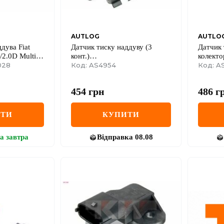
AUTLOG
AUTLO
дува Fiat
Датчик тиску наддуву (3
Датчик 
/2.0D Multijet
конт.)
колекто
028
LANOS/NUBIRA/CITROEN
Код: AS4954
1.2+ 1.
Код: A
C5 1.2-4.0 79-
Renault
Kubistar
454
грн
486
г
Kangoo 
Dokker 
ИТИ
КУПИТИ
а
завтра
Відправка
08.08