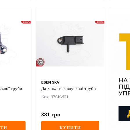
ESEN SKV
скної труби
Датчик, тиск впускної труби
Код: 17SKV121
381
грн
ИТИ
КУПИТИ