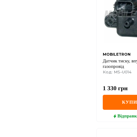
MOBILETRON
Датчик тиску, в
газопровід
Код: MS-U014
1 330
грн
КУП
Відправк