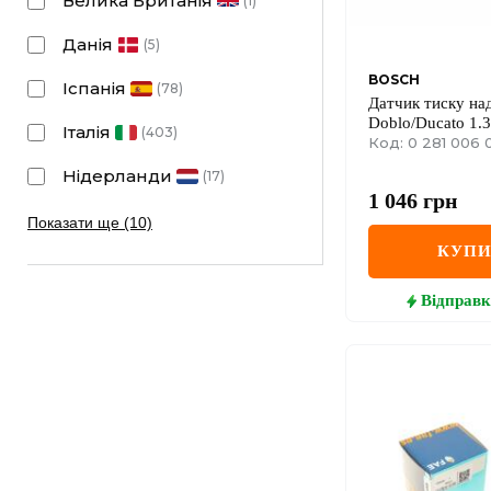
Велика Британія
(
1
)
Данія
(
5
)
BOSCH
Іспанія
(
78
)
Датчик тиску над
Doblo/Ducato 1.3
Італія
(
403
)
10-
Код: 0 281 006 
Нідерланди
(
17
)
1 046
грн
Показати ще (10)
КУП
Відправк