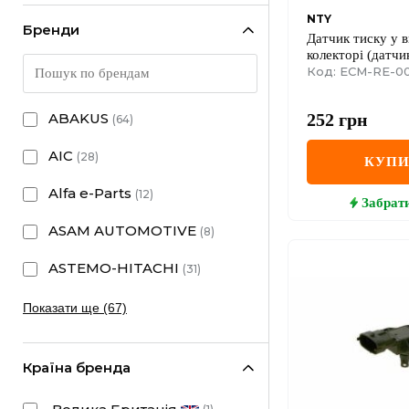
NTY
Бренди
Датчик тиску у 
колекторі (датчи
Renault Kangoo I 
Код: ECM-RE-0
16V + 1.4 + 1.6 
2.0 16V
252
грн
ABAKUS
(
64
)
AIC
(
28
)
КУП
Alfa e-Parts
(
12
)
Забрат
ASAM AUTOMOTIVE
(
8
)
ASTEMO-HITACHI
(
31
)
Показати ще (67)
Країна бренда