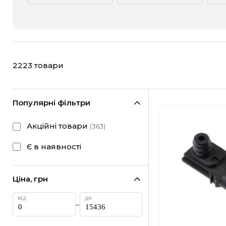
ACURA
ALFA ROMEO
CHEVROLET
CHRYSLER
2223
товари
FIAT
FORD
HONDA
HYUNDAI
Популярні фільтри
LANCIA
LAND ROVER
Акційні товари
(
363
)
MINI
MITSUBISHI
Є в наявності
RAM
RAVON
Ціна, грн
SUBARU
SUZUKI
–