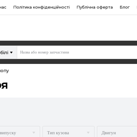
нас
Політика конфіденційності
Публічна оферта
Блог
білі
лопу
ря
 випуску
Тип кузова
Двигун