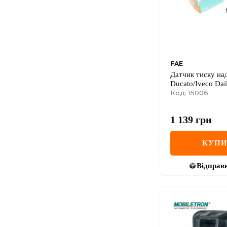
FAE
Датчик тиску над
Ducato/Iveco Dail
2.0/2.8TDi 94-
Код: 15006
1 139
грн
КУП
Відправ