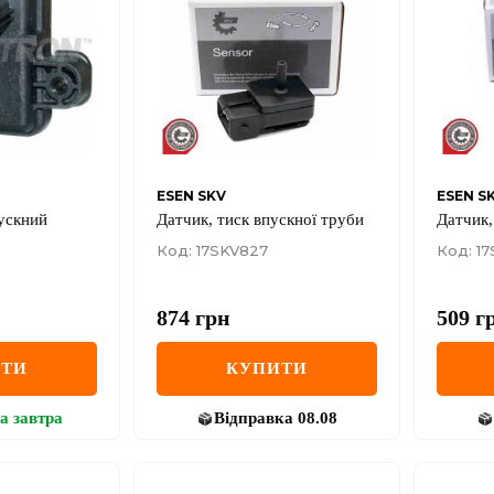
ESEN SKV
ESEN S
пускний
Датчик, тиск впускної труби
Датчик,
Код: 17SKV827
Код: 17
874
грн
509
г
ИТИ
КУПИТИ
а
завтра
Відправка
08.08