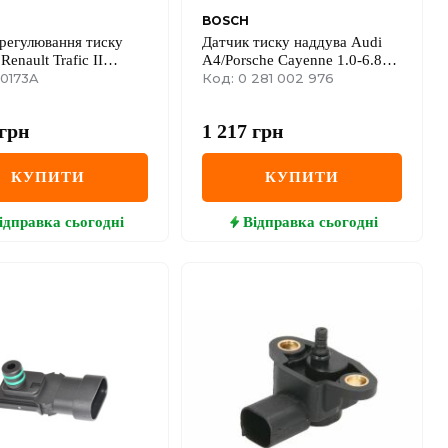
BOSCH
регулювання тиску
Датчик тиску наддува Audi
Renault Trafic II
A4/Porsche Cayenne 1.0-6.8
 тиску у впускному
50173A
03-
Код: 0 281 002 976
рі, датчик вакууму)
грн
1 217
грн
КУПИТИ
КУПИТИ
ідправка
сьогодні
Відправка
сьогодні