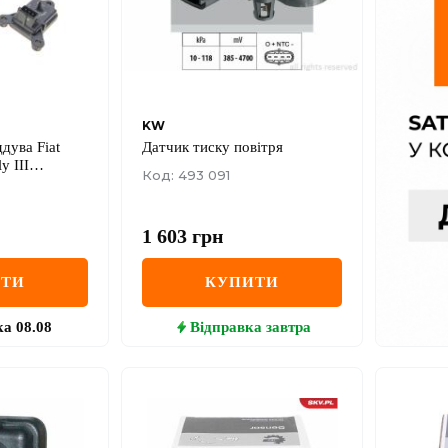
KW
дува Fiat
Датчик тиску повітря
y III
Код: 493 091
1 603
грн
ИТИ
КУПИТИ
ка
08.08
Відправка
завтра