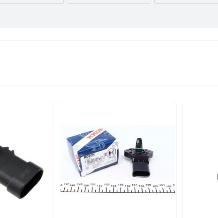
AUDI
BMW
BYD
CITROËN
DACIA
DAEWOO
FORD USA
GEELY
GMC
INFINITI
IVECO
JAGUAR
LEXUS
LINCOLN
MAZDA
NISSAN
OPEL
PEUGEOT
RENAULT
SEAT
SKODA
TESLA
TOYOTA
VOLVO