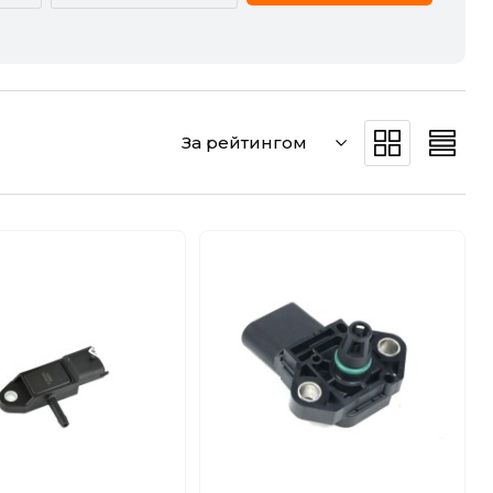
CADILLAC
CHERY
DODGE
DS
За рейтингом
GREAT WALL
HAVAL
JEEP
KIA
MERCEDES-BENZ
MG
POLESTAR
PORSCHE
SMART
SSANGYONG
VW
ZEEKR