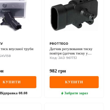
KV
PROTTEGO
 тиск впускної труби
Датчик регулювання тиску
повітря (датчик тиску у
SKV158
впускному колекторі, датчик
Код: JAD 96173J
вакууму) 1.9dCi Renault Trafic
II
рн
982
грн
КУПИТИ
КУПИТИ
Відправка
08.08
Забрати
зараз