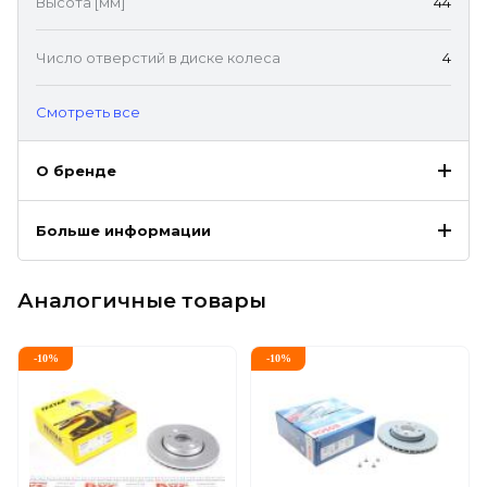
Высота [мм]
44
Число отверстий в диске колеса
4
Cмотреть все
О бренде
Больше информации
Аналогичные товары
-
10
%
-
10
%