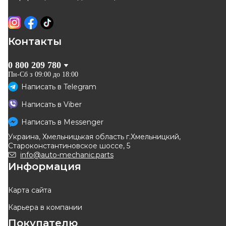
Отправка
завтра
Отправка
завтра
-
10
%
Оригинал
Контакты
0 800 209 780
Пн-Сб з 09:00 до 18:00
Написать в
Telegram
MEYLE
RENAULT
Написать в
Viber
Диск тормозной (передний)
Тормозной диск передний
Renault Kangoo 1.5 DCI/1.6
258x22mm. R14 (к-т 2шт)
Написать в
Messenger
Код: 16-15 521 0027
Код: 40 20 675 01R
16V 08-/Dokker 12- (258x22)
Renault Kangoo II
Украина, Хмельницькая область г.Хмельницкий,
1 765
грн
Староконстантиновское шоссе, 5
1 589
грн
info@auto-mechanic.parts
Информация
КУПИТЬ
ОТСУТСТВУЕТ
Отправка
завтра
ожидаем поставку
Карта сайта
Карьера в компании
Оригинал
Оригинал
Покупателю