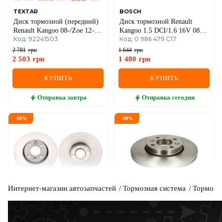
TEXTAR
BOSCH
Диск тормозной (передний)
Диск тормозной Renault
Renault Kangoo 08-/Zoe 12-
Kangoo 1.5 DCI/1.6 16V 08-
Код: 92241503
Код: 0 986 479 C17
(258x22) PRO
(258x22)
2 781
грн
1 644
грн
2 503
грн
1 480
грн
КУПИТЬ
КУПИТЬ
Отправка
завтра
Отправка
сегодня
-
10
%
-
10
%
Интернет-магазин автозапчастей
Тормозная система
Тормозн
TRW
ABE
Тормозной диск перед.
Тормозной диск передний
Clio/Kangoo/Lodgy/Captur/Dokker/Zoe/Lodgy/Citan
258мм. R14 Renault Kangoo II
Код: DF6186
Код: C3R045ABE
W415 12-
/ Clio IV / Captur / Dokker /