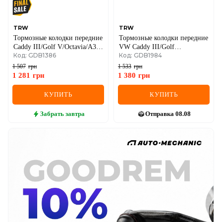
TRW
TRW
Тормозные колодки передние
Тормозные колодки передние
Caddy III/Golf V/Octavia/A3
VW Caddy III/Golf
Код: GDB1386
Код: GDB1984
03- (с датчиком)
V/Octavia/A3 96-
1 507
грн
1 533
грн
1 281
грн
1 380
грн
КУПИТЬ
КУПИТЬ
Забрать
завтра
Отправка
08.08