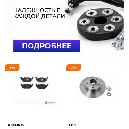
-
10
%
-
10
%
BREMBO
LPR