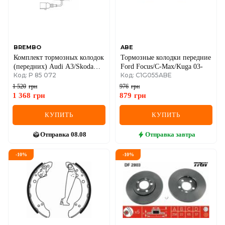
BREMBO
ABE
Комплект тормозных колодок
Тормозные колодки передние
(передних) Audi A3/Skoda
Ford Focus/C-Max/Kuga 03-
Код: P 85 072
Код: C1G055ABE
Octavia 96-13/Fabia 99-/VW
Caddy/Golf 96-15 (+датчик)
1 520
грн
976
грн
1 368
грн
879
грн
КУПИТЬ
КУПИТЬ
Отправка
08.08
Отправка
завтра
-
10
%
-
10
%