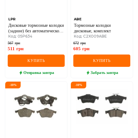
SEAT
SKODA
LPR
ABE
Дисковые тормозные колодки
Тормозные колодки
SMART
(задние) без автоматического
дисковые, комплект
Код: 05P634
Код: C2X009ABE
тормоза стоянки Renault
SSANGYONG
Megane III + IV / Scenic III +
567
грн
672
грн
IV / Fluence
511
грн
605
грн
SUBARU
КУПИТЬ
КУПИТЬ
SUZUKI
Отправка
завтра
Забрать
завтра
TESLA
-
10
%
-
10
%
TOYOTA
VOLVO
VW
ZEEKR