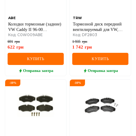
ABE
TRW
Колодки тормозные (задние)
Тормозной диск передний
VW Caddy II 96-00
вентилируемый для VW,
Код: C0W009ABE
Код: DF2803
(барабанные) (200x40)
Skoda, Audi
691
грн
1 935
грн
622
грн
1 742
грн
КУПИТЬ
КУПИТЬ
Отправка
завтра
Отправка
завтра
-
10
%
-
10
%