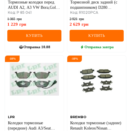
Тормозные колодки перед.
Тормозной диск задний (с
AUDI A2, A3 VW Bora,Golf
подшипником) D280
Код: P 85 041
Код: R1020PCA
IV SEAT SKODA
RENAULT Trafic 00-14
1 365
грн
2 921
грн
1 229
грн
2 629
грн
КУПИТЬ
КУПИТЬ
Отправка
10.08
Отправка
завтра
-
10
%
-
10
%
LPR
BREMBO
Колодки тормозные
Колодки тормозные (задние)
(передние) Audi A3/Seat
Renault Koleos/Nissan