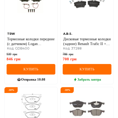
TRW
A.B.S.
Тормозные колодки передние
Дисковые тормозные колодки
(с датчиком) Logan
(задние) Renault Trafic II +
Код: GDB400
Код: 37288
05-/Megane 96-03/Clio 91-05
Opel Vivaro A 01->14 /
Renault Trafic III+ Opel
939
грн
786
грн
Vivaro B 14->
846
грн
708
грн
КУПИТЬ
КУПИТЬ
Отправка
10.08
Забрать
завтра
-
10
%
-
10
%