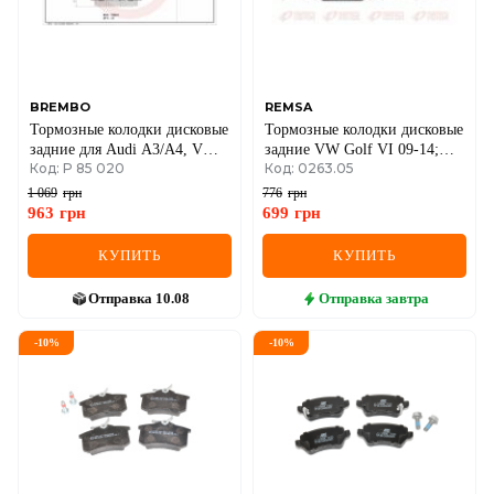
MINI
MITSUBISHI
BREMBO
REMSA
NISSAN
Тормозные колодки дисковые
Тормозные колодки дисковые
задние для Audi A3/A4, VW
задние VW Golf VI 09-14;
Код: P 85 020
Код: 0263.05
Golf, Skoda Octavia, Passat.
AUDI A4 04-08; SKODA
OPEL
Octavia A7 13-19; Toyota
1 069
грн
776
грн
Corolla 91-97; RENAULT
963
грн
699
грн
PEUGEOT
Megane III 09-16;
КУПИТЬ
КУПИТЬ
POLESTAR
Отправка
10.08
Отправка
завтра
PORSCHE
-
10
%
-
10
%
RAM
RAVON
RENAULT