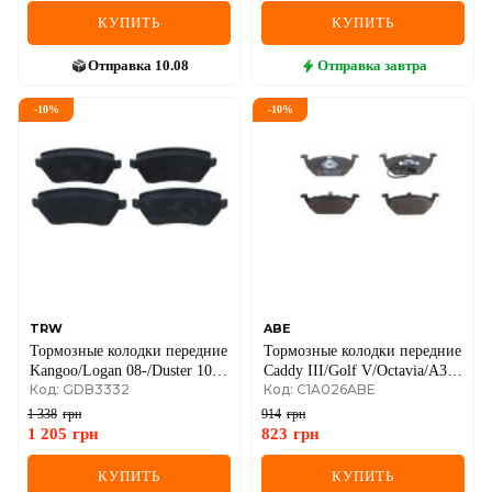
КУПИТЬ
КУПИТЬ
Отправка
10.08
Отправка
завтра
-
10
%
-
10
%
TRW
ABE
Тормозные колодки передние
Тормозные колодки передние
Kangoo/Logan 08-/Duster 10-
Caddy III/Golf V/Octavia/A3
Код: GDB3332
Код: C1A026ABE
(TRW)
03- (с датчиком)
1 338
грн
914
грн
1 205
грн
823
грн
КУПИТЬ
КУПИТЬ