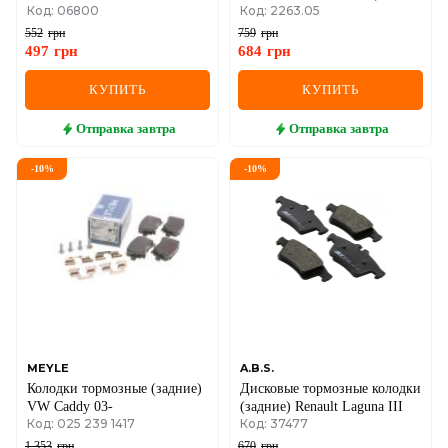
Код: 06800
Код: 2263.05
(200*46)
(87.6x52.9x16)
552
грн
759
грн
497
грн
684
грн
КУПИТЬ
КУПИТЬ
Отправка
завтра
Отправка
завтра
-
10
%
-
10
%
MEYLE
A.B.S.
Колодки тормозные (задние)
Дисковые тормозные колодки
VW Caddy 03-
(задние) Renault Laguna III
Код: 025 239 1417
Код: 37477
1 353
грн
670
грн