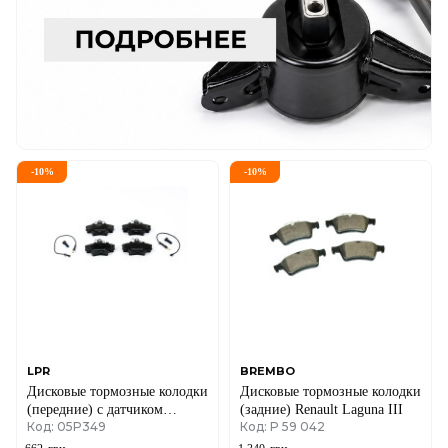
-
10
%
-
10
%
LPR
BREMBO
Дисковые тормозные колодки
Дисковые тормозные колодки
(передние) с датчиком
(задние) Renault Laguna III
Код: 05P349
Код: P 59 042
Renault Logan I / Renault
Sandero I / Renault Clio II /