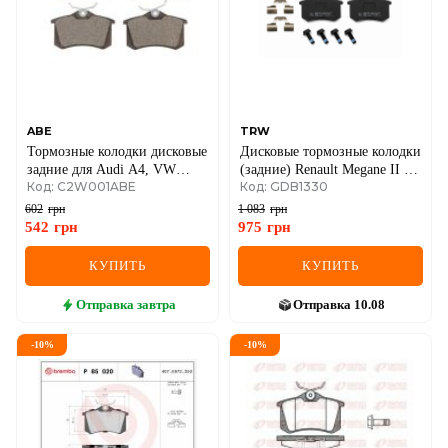
IVECO
JAGUAR
JEEP
ABE
TRW
KIA
Тормозные колодки дисковые
Дисковые тормозные колодки
задние для Audi A4, VW
(задние) Renault Megane II /
LANCIA
Код: C2W001ABE
Код: GDB1330
Golf, Skoda Octavia, Renault.
Renault Scenic II / Renault Clio
III
602
грн
1 083
грн
LAND ROVER
542
грн
975
грн
КУПИТЬ
КУПИТЬ
LEXUS
Отправка
завтра
Отправка
10.08
LINCOLN
-
10
%
-
10
%
MAZDA
MERCEDES-BENZ
MG