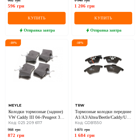
662
грн
1 340
грн
Renault Symbol II (Thalia II)
596
грн
1 206
грн
КУПИТЬ
КУПИТЬ
Отправка
завтра
Отправка
завтра
-
10
%
-
10
%
MEYLE
TRW
Колодки тормозные (задние)
Тормозные колодки передние
VW Caddy III 04-/Peugeot 308
A1/A3/Altea/Beetle/Caddy/Up
Код: 025 209 6117
Код: GDB1550
07-/Citroen C4 04-
(04-21)
(87.1x52.8x17.2)
968
грн
1 871
грн
872
грн
1 684
грн