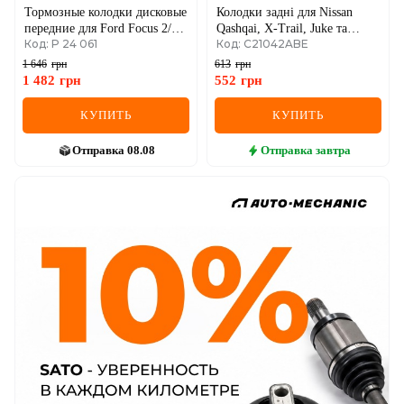
Тормозные колодки дисковые
Колодки задні для Nissan
передние для Ford Focus 2/3,
Qashqai, X-Trail, Juke та
Код: P 24 061
Код: C21042ABE
Mazda 3, Volvo S40/V50
Infiniti.
1 646
грн
613
грн
1 482
грн
552
грн
КУПИТЬ
КУПИТЬ
Отправка
08.08
Отправка
завтра