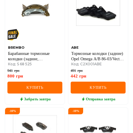
BREMBO
ABE
Барабанные тормозные
Тормозные колодки (задние)
колодки (задние,
Opel Omega A/B 86-03/Vectra
Код: S 68 525
Код: C2X001ABE
D=203.2mm, ширина=38mm)
B 95-03/Senator A/B 84-93
BOSCHRenault Logan I + II
941
грн
491
грн
800
грн
442
грн
КУПИТЬ
КУПИТЬ
Забрать
завтра
Отправка
завтра
-
10
%
-
10
%