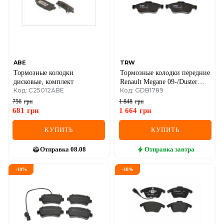
ABE
TRW
Тормозные колодки
Тормозные колодки передние
дисковые, комплект
Renault Megane 09-/Duster
Код: C25012ABE
Код: GDB1789
10-/Dokker 13-
756
грн
1 848
грн
681
грн
1 664
грн
КУПИТЬ
КУПИТЬ
Отправка
08.08
Отправка
завтра
-
10
%
-
10
%