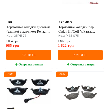
LPR
BREMBO
Тормозные колодки дисковые
Тормозные колодки пер.
(задние) с датчиком Renault
Caddy III/Golf V/Passat
Код: 05P1578
Код: P 85 075
Master III
B6/Octavia A5
1 094
грн
1 802
грн
985
грн
1 622
грн
КУПИТЬ
КУПИТЬ
Отправка
завтра
Отправка
завтра
-
15
%
-
10
%