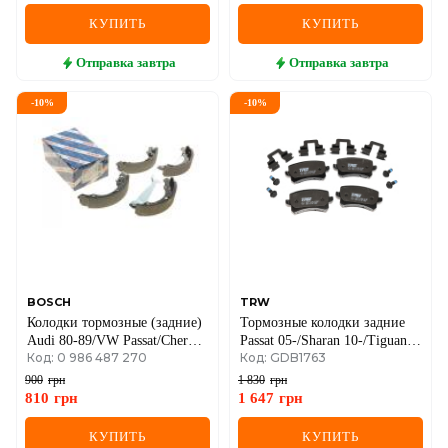
КУПИТЬ
КУПИТЬ
Отправка
завтра
Отправка
завтра
-
10
%
-
10
%
BOSCH
TRW
Колодки тормозные (задние)
Тормозные колодки задние
Audi 80-89/VW Passat/Chery
Passat 05-/Sharan 10-/Tiguan
Код: 0 986 487 270
Код: GDB1763
Amulet/Geely (без ABS)
07-
(барабани) (200х40)
900
грн
1 830
грн
810
грн
1 647
грн
КУПИТЬ
КУПИТЬ