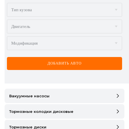
BMW
Тип кузова
BYD
Двигатель
CADILLAC
Модификация
CHERY
CHEVROLET
ДОБАВИТЬ АВТО
CHRYSLER
CITROËN
DACIA
Вакуумные насосы
DAEWOO
Тормозные колодки дисковые
DODGE
Тормозные диски