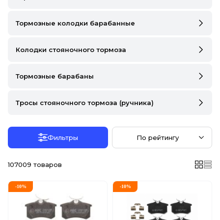
DS
FIAT
Тормозные колодки барабанные
FORD
Колодки стояночного тормоза
FORD USA
Тормозные барабаны
GEELY
Тросы стояночного тормоза (ручника)
GMC
GREAT WALL
Фильтры
По рейтингу
HAVAL
107009
товаров
HONDA
HYUNDAI
-
10
%
-
10
%
INFINITI