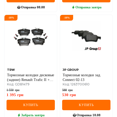
Отправка
08.08
Отправка
завтра
-
10
%
-
10
%
TRW
JP GROUP
Тормозные колодки дисковые
Тормозные колодки зад.
(задние) Renault Trafic II +
Connect 02-13
Код: GDB1479
Код: 1263700610
III
1 550
грн
588
грн
1 395
грн
530
грн
КУПИТЬ
КУПИТЬ
Забрать
завтра
Отправка
10.08