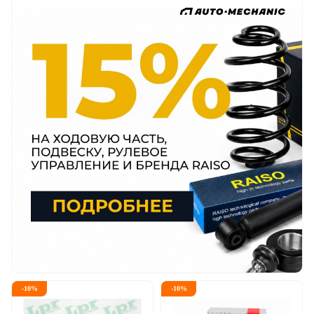
-
10
%
-
10
%