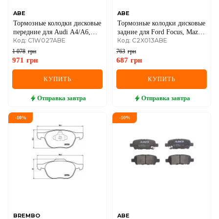
ABE
ABE
Тормозные колодки дисковые
Тормозные колодки дисковые
передние для Audi A4/A6,
задние для Ford Focus, Mazda
Код: C1W027ABE
Код: C2X013ABE
VW Passat B5, Golf 4
3, Volvo S40/V50
1 078
грн
763
грн
971
грн
687
грн
КУПИТЬ
КУПИТЬ
Отправка
завтра
Отправка
завтра
-
10
%
-
10
%
BREMBO
ABE