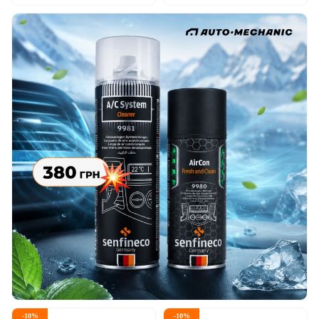
-
10
%
-
10
%