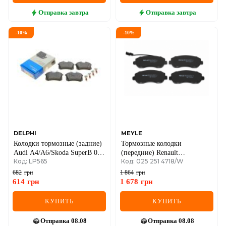
Отправка
завтра
Отправка
завтра
-
10
%
-
10
%
DELPHI
MEYLE
Колодки тормозные (задние)
Тормозные колодки
Audi A4/A6/Skoda SuperB 01-
(передние) Renault
Код: LP565
Код: 025 251 4718/W
09/Renault Clio 05-14/VW
Master/Opel Movano 10-
Golf/Passat 84-02
682
грн
1 864
грн
614
грн
1 678
грн
КУПИТЬ
КУПИТЬ
Отправка
08.08
Отправка
08.08