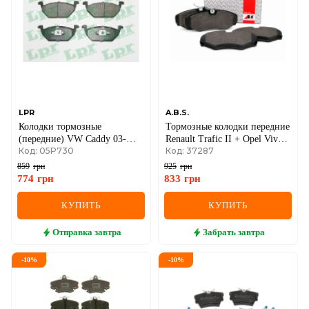
LPR
A.B.S.
Колодки тормозные
Тормозные колодки передние
(передние) VW Caddy 03-
Renault Trafic II + Opel Vivaro
Код: 05P730
Код: 37287
(ушки вверх)
A 01->14
859
грн
925
грн
774
грн
833
грн
КУПИТЬ
КУПИТЬ
Отправка
завтра
Забрать
завтра
-
10
%
-
10
%