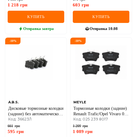
1 218
грн
603
грн
КУПИТЬ
КУПИТЬ
Отправка
завтра
Отправка
10.08
-
10
%
-
10
%
A.B.S.
MEYLE
Дисковые тормозные колодки
Тормозные колодки (задние)
(задние) без автоматического
Renault Trafic/Opel Vivaro 01-
Код: 36623/1
Код: 025 239 8017
стояночного тормоза Renault
2.0
Megane III + IV
661
грн
1 209
грн
595
грн
1 089
грн