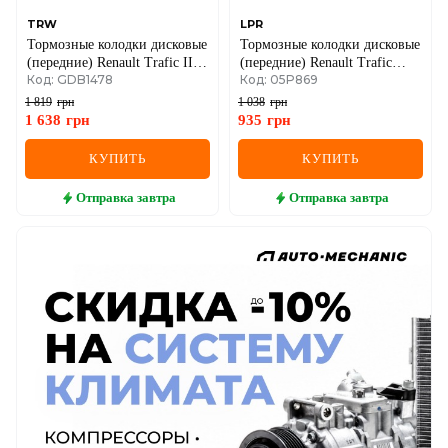
TRW
LPR
Тормозные колодки дисковые
Тормозные колодки дисковые
(передние) Renault Trafic II +
(передние) Renault Trafic
Код: GDB1478
Код: 05P869
Opel Vivaro A 01->14
II/Opel Vivaro A 01->14
1 819
грн
1 038
грн
1 638
грн
935
грн
КУПИТЬ
КУПИТЬ
Отправка
завтра
Отправка
завтра