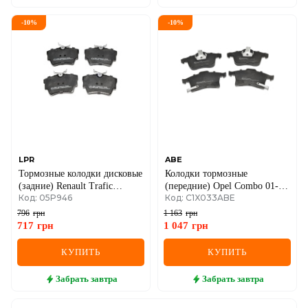
-
10
%
-
10
%
LPR
ABE
Тормозные колодки дисковые
Колодки тормозные
(задние) Renault Trafic
(передние) Opel Combo 01-
Код: 05P946
Код: C1X033ABE
II/Opel Vivaro A 01->14
(Ate)
796
грн
1 163
грн
717
грн
1 047
грн
КУПИТЬ
КУПИТЬ
Забрать
завтра
Забрать
завтра