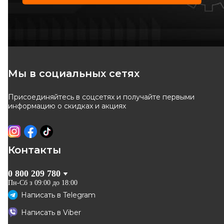
REW
AIC
Защита заднего тормозного
Защита тормозного диска
диска (R, правая) Renault
(заднего) (R) Renault Megane
Код: REW 84513
Код: 57578
Megane II
II 02-09
Мы в социальных сетях
Присоединяйтесь в соцсетях и получайте первыми
ОТСУТСТВУЕТ
ОТСУТСТВУЕТ
информацию о скидках и акциях
ожидаем поставку
ожидаем поставку
Контакты
0 800 209 780
Пн-Сб з 09:00 до 18:00
Написать в
Telegram
NTY
ABAKUS
Написать в
Viber
Защита заднего тормозного
Отражатель, диск тормозного