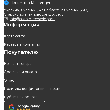
диска (R, правая) Renault
механизма
Написать в
Messenger
Код: HTO-RE-005
Код: 131-07-630
Megane II
Украина, Хмельницькая область г.Хмельницкий,
Староконстантиновское шоссе, 5
info@auto-mechanic.parts
Информация
ОТСУТСТВУЕТ
ОТСУТСТВУЕТ
ожидаем поставку
ожидаем поставку
Карта сайта
Карьера в компании
Оригинал
Покупателю
Возврат товара
Доставка и оплата
KLOKKERHOLM
RENAULT
О нас
Защита тормозного диска
Защита заднего тормозного
Политика конфиденциальности
диска (R, правая) Renault
Код: 6041878
Код: 82 00 803 466
Megane II
Публичная оферта