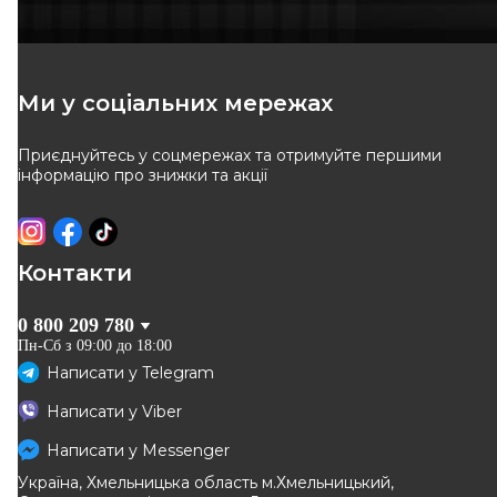
REW
AIC
Захист заднього гальмівного
Захист диска гальмівного
диска (R, правий) Renault
(заднього) (R) Renault
Код: REW 84513
Код: 57578
Megane II
Megane II 02-09
Ми у соціальних мережах
Приєднуйтесь у соцмережах та отримуйте першими
ВІДСУТНІЙ
ВІДСУТНІЙ
інформацію про знижки та акції
Очікуєм поставку
Очікуєм поставку
Контакти
0 800 209 780
Пн-Сб з 09:00 до 18:00
Написати у
Telegram
NTY
ABAKUS
Написати у
Viber
Захист заднього гальмівного
Відбивач, гальмівний диск
диска (R, правий) Renault
Написати у
Messenger
Код: 131-07-630
Код: HTO-RE-005
Megane II
Україна, Хмельницька область м.Хмельницький,