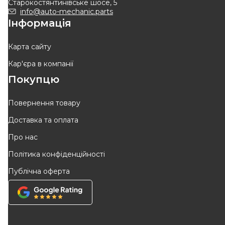
Старокостянтинівське шосе, 5
info@auto-mechanic.parts
Інформація
ВІДСУТНІЙ
ВІДСУТНІЙ
Очікуєм поставку
Очікуєм поставку
Карта сайту
Кар'єра в компанії
Оригінал
Покупцю
Повернення товару
Доставка та оплата
KLOKKERHOLM
RENAULT
Про нас
Захист гальмівного диска
Захист заднього гальмівного
Політика конфіденційності
диска (R, правий) Renault
Код: 6041878
Код: 82 00 803 466
Megane II
Публічна оферта
ВІДСУТНІЙ
ВІДСУТНІЙ
Очікуєм поставку
Очікуєм поставку