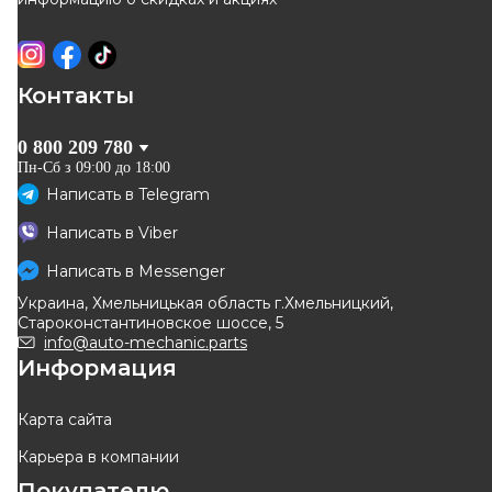
Отправка
11.08
Отправка
11.08
-
10
%
-
10
%
Контакты
0 800 209 780
Пн-Сб з 09:00 до 18:00
Написать в
Telegram
TRW
TEKNOROT
Написать в
Viber
Рычаг подвески (передний)
Рычаг передний правый
(R) Renault Kangoo 97-
Renault Clio, Kangoo
Написать в
Messenger
Код: JTC405
Код: R-768
Украина, Хмельницькая область г.Хмельницкий,
1 917
грн
1 451
грн
Староконстантиновское шоссе, 5
1 726
грн
1 306
грн
info@auto-mechanic.parts
Информация
КУПИТЬ
КУПИТЬ
Отправка
12.08
Отправка
завтра
Карта сайта
Карьера в компании
-
10
%
-
10
%
Покупателю