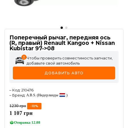
Поперечный рычаг, передняя ось
(R, правый) Renault Kangoo + Nissan
Kubistar 97->08
Чтобы проверить совместимость запчасти,
добавьте свой автомобиль
ДОБАВИТЬ АВТО
–
Код
:
210476
–
Бренд
:
A.B.S.
(Нидерланды
)
1230
грн
-
10
%
1 107
грн
Отправка
12.08