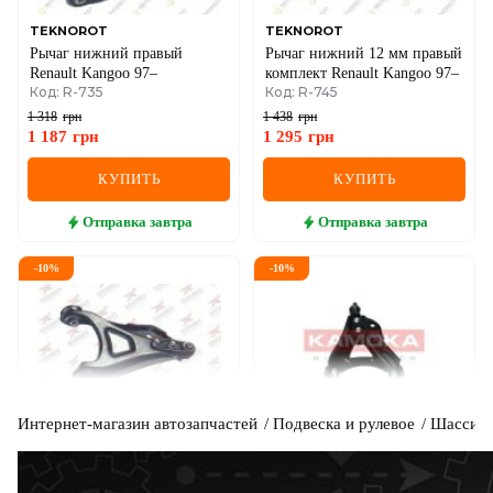
TEKNOROT
TEKNOROT
Рычаг нижний правый
Рычаг нижний 12 мм правый
Renault Kangoo 97–
комплект Renault Kangoo 97–
Код: R-735
Код: R-745
1 318
грн
1 438
грн
1 187
грн
1 295
грн
КУПИТЬ
КУПИТЬ
Отправка
завтра
Отправка
завтра
-
10
%
-
10
%
Интернет-магазин автозапчастей
Подвеска и рулевое
Шасси
RODRUNNER
KAMOKA
Рычаг подвески
Рычаг независимой подвески
колеса, подвеска колеса
Код: TC-R-735
Код: 9050266