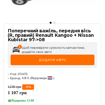
Поперечний важіль, передня вісь
(R, правий) Renault Kangoo + Nissan
Kubistar 97->08
Щоб перевірити сумісність запчастини,
додайте своє авто
ДОДАТИ АВТО
–
Код
:
210476
–
Бренд
:
A.B.S.
(Нідерланди
)
1230
грн
-
10
%
1 107
грн
Відправка
12.08