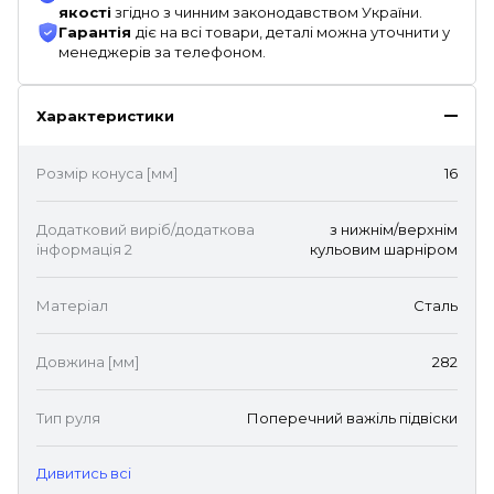
якості
згідно з чинним законодавством України.
Гарантія
діє на всі товари, деталі можна уточнити у
менеджерів за телефоном.
Характеристики
Розмір конуса [мм]
16
Додатковий виріб/додаткова
з нижнім/верхнім
інформація 2
кульовим шарніром
Матеріал
Сталь
Довжина [мм]
282
Тип руля
Поперечний важіль підвіски
Дивитись всі