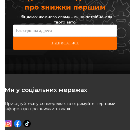
про знижки першим
Відправка
11.08
Відправка
11.08
Обіцяємо: жодного спаму - лише потрібне для
твого авто
-
10
%
-
10
%
Електронна адреса
ПІДПИСАТИСЬ
FEBI BILSTEIN
RODRUNNER
RENAULT Важіль нижн.
Важіль пiдвiски
Kangoo 97-
Код: TC-R-735
Код: 10895
1 656
грн
1 183
грн
Ми у соціальних мережах
1 491
грн
1 065
грн
Приєднуйтесь у соцмережах та отримуйте першими
КУПИТИ
КУПИТИ
інформацію про знижки та акції
Відправка
11.08
Відправка
12.08
-
10
%
-
10
%