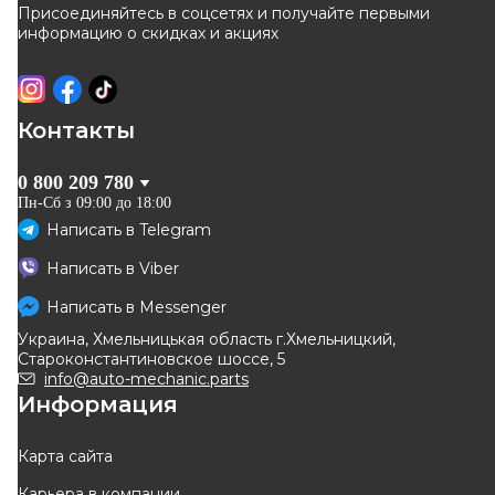
Присоединяйтесь в соцсетях и получайте первыми
КУПИТЬ
КУПИТЬ
информацию о скидках и акциях
Отправка
12.08
Отправка
12.08
-
10
%
-
10
%
Контакты
0 800 209 780
Пн-Сб з 09:00 до 18:00
Написать в
Telegram
BOSCH
DELPHI
Написать в
Viber
Диск тормозной (задний)
Диск тормозной (задний)
Renault Scenic II 03- (274x11)
Renault Scenic II 03- (274x11)
Написать в
Messenger
Код: 0 986 479 277
Код: BG9030RS
(+ABS) (с подшипником)
(+ABS) (с подшипником)
Украина, Хмельницькая область г.Хмельницкий,
4 513
грн
4 276
грн
Староконстантиновское шоссе, 5
4 062
грн
3 849
грн
info@auto-mechanic.parts
Информация
КУПИТЬ
КУПИТЬ
Отправка
10.08
Отправка
12.08
Карта сайта
Карьера в компании