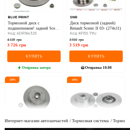
BLUE PRINT
SNR
Тормозной диск с
Диск тормозной (задний)
подшипником! задний Scenic
Renault Scenic II 03- (274x11)
Код: ADR164325
Код: KF155.79U
03- RENAULT
4 139
грн
3 910
грн
3 726
грн
3 519
грн
КУПИТЬ
КУПИТЬ
Отправка
завтра
Отправка
10.08
-
10
%
-
10
%
Интернет-магазин автозапчастей
Тормозная система
Тормозн
SOLGY
A.B.S.
Диск тормозной (задний)
Тормозной диск зад. Scenic