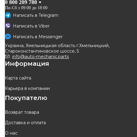
0 800 209 780
Пн-Сб з 09:00 до 18:00
Написать в
Telegram
JP GROUP
TOMEX Brakes
Написать в
Viber
Тормозные колодки пер.
Тормозные колодки дисковые
Renault Megane/Scenic/Clio
Написать в
Messenger
Код: TX 14-71
Код: 4363602810
02-(ATE)
Украина, Хмельницькая область г.Хмельницкий,
756
грн
1 183
грн
Староконстантиновское шоссе, 5
681
грн
1 065
грн
info@auto-mechanic.parts
Информация
КУПИТЬ
КУПИТЬ
Отправка
08.08
Отправка
08.08
Карта сайта
Карьера в компании
-
10
%
-
10
%
Покупателю
Возврат товара
Доставка и оплата
FERODO
LPR
О нас