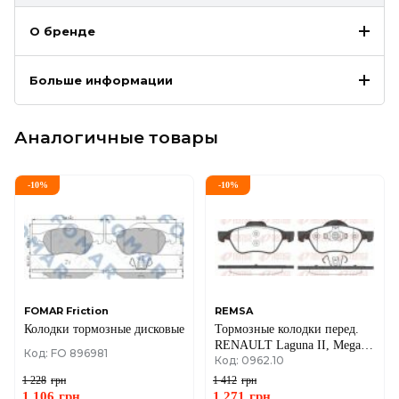
О бренде
Больше информации
Аналогичные товары
-
10
%
-
10
%
FOMAR Friction
REMSA
Колодки тормозные дисковые
Тормозные колодки перед.
RENAULT Laguna II, Megane
Код: FO 896981
Код: 0962.10
II, Scenic II
1 228
грн
1 412
грн
1 106
грн
1 271
грн