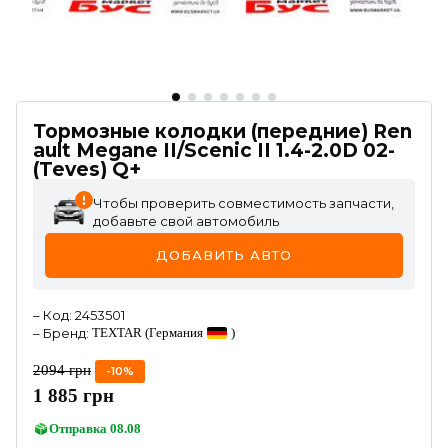
Тормозные колодки (передние) Ren
ault Megane II/Scenic II 1.4-2.0D 02-
(Teves) Q+
Чтобы проверить совместимость запчасти,
добавьте свой автомобиль
ДОБАВИТЬ АВТО
–
Код
:
2453501
–
Бренд
:
TEXTAR
(Германия
)
2094
грн
-
10
%
1 885
грн
Отправка
08.08