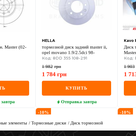
HELLA
Kavo 
. Master (02-
тормозной диск задний master ii,
Диск 
opel movano 1.9/2.5dci 98-
Maste
Код: 8DD 355 108-291
Код: 
1 982
грн
1 903
1 784
грн
1 71
ТЬ
КУПИТЬ
завтра
Отправка
завтра
-
10
%
-
10
%
ные элементы
Тормозные диски
Диск тормозной