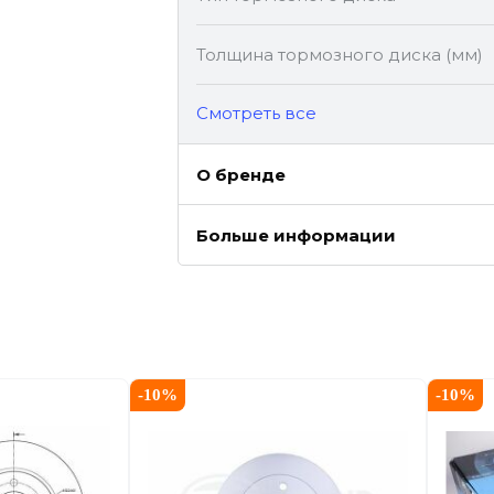
Толщина тормозного диска (мм)
Cмотреть все
О бренде
Больше информации
-
10
%
-
10
%