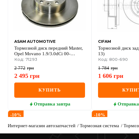
ASAM AUTOMOTIVE
CIFAM
Тормозной диск передний Master,
Тормозной диск задн
Opel Movano 1.9/3.0dCi 00-
13)
RENAULT
Код: 71293
Код: 800-690
2 772
грн
1 784
грн
2 495
грн
1 606
грн
КУПИТЬ
КУПИ
Отправка
завтра
Отправка
-
10
%
-
10
%
Интернет-магазин автозапчастей
Тормозная система
Тормоз