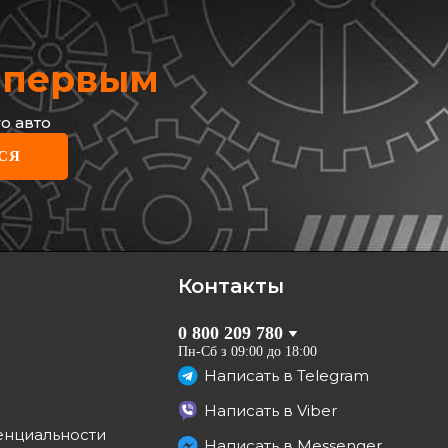
х первым
о авто
TON HAZELL
СЯ
зные диски
 BDC5164
грн
6
грн
Контакты
КУПИТЬ
0 800 209 780
Отправка
12.08
Пн-Сб з 09:00 до 18:00
Написать в
Telegram
Написать в
Viber
енциальности
Написать в
Messenger