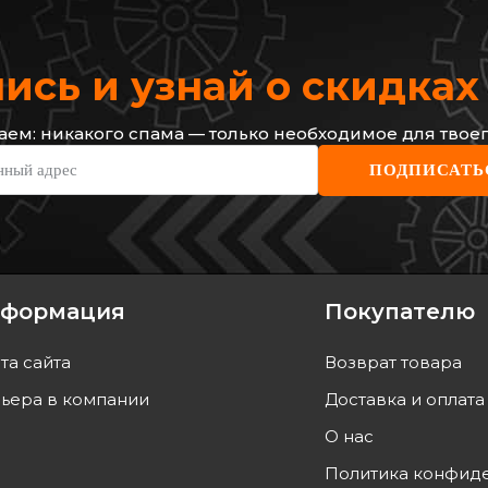
сь и узнай о скидка
ем: никакого спама — только необходимое для твоег
BOSCH
QUIN
нный адрес
ПОДПИСАТЬ
ний (комплект
Диск тормозной
Тормо
tar, Renault
Код: 0 986 479 001
Код:
o 98–
3 448
грн
2 317
3 104
грн
2 08
формация
Покупателю
ТЬ
КУПИТЬ
та сайта
Возврат товара
завтра
Отправка
завтра
ьера в компании
Доставка и оплата
О нас
Политика конфид