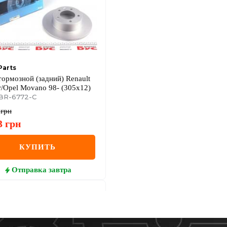
Parts
тормозной (задний) Renault
r/Opel Movano 98- (305x12)
BR-6772-C
грн
3
грн
КУПИТЬ
Отправка
завтра