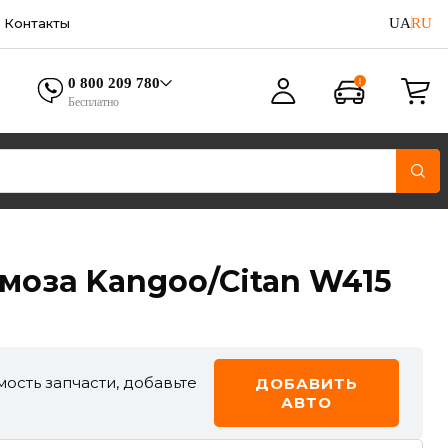
UA
RU
Контакты
0 800 209 780
Бесплатно
моза Kangoo/Citan W415
ость запчасти, добавьте
ДОБАВИТЬ
АВТО