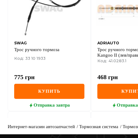
SWAG
ADRIAUTO
Трос ручного тормоза
Трос ручного тормо
Kangoo II (лев/прав
Код: 33 10 1933
RENAULT
Код: 41.0283.1
775
грн
468
грн
КУПИТЬ
КУПИ
Отправка
завтра
Отправка
Интернет-магазин автозапчастей
Тормозная система
Тормоз