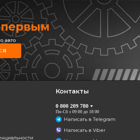
х первым
о авто
СЯ
ручника Renault Kangoo 08-
/920 мм)
35.02.31
грн
Контакты
КУПИТЬ
0 800 209 780
Отправка
08.08
Пн-Сб з 09:00 до 18:00
Написать в
Telegram
Написать в
Viber
енциальности