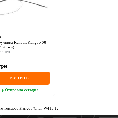
Y
ручника Renault Kangoo 08-
/920 мм)
219070
грн
КУПИТЬ
Отправка
сегодня
го тормоза Kangoo/Citan W415 12-