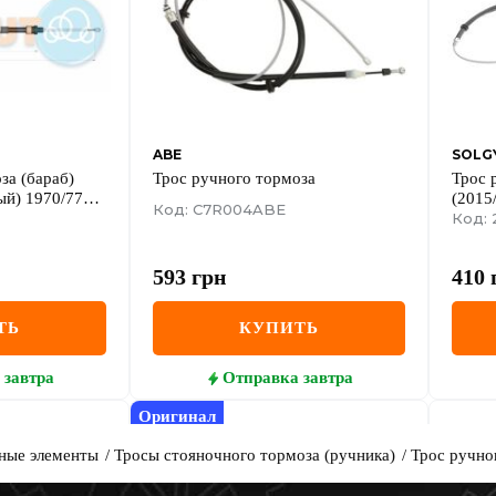
ABE
SOLG
за (бараб)
Трос ручного тормоза
Трос 
ый) 1970/776
(2015
Код: C7R004ABE
Код: 
593
грн
410
ТЬ
КУПИТЬ
завтра
Отправка
завтра
Оригинал
ные элементы
Тросы стояночного тормоза (ручника)
Трос ручно