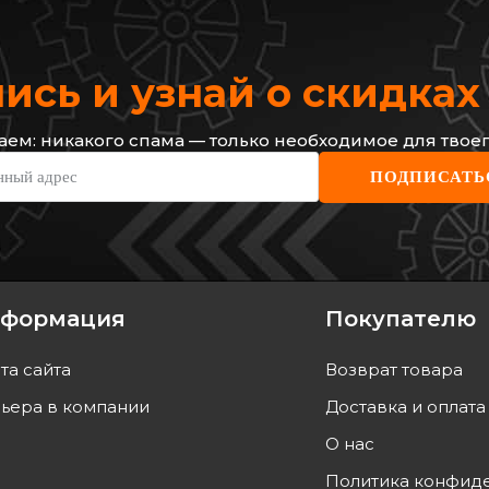
сь и узнай о скидка
ем: никакого спама — только необходимое для твоег
RENAULT
LINEX
нный адрес
ПОДПИСАТЬ
й) Renault
Трос ручника (задний) Renault
Трос 
776mm)
Kangoo 08- (2015mm)
(2015
Код: 82 00 526 870
Код: 
1 280
грн
515
формация
Покупателю
ТЬ
КУПИТЬ
та сайта
Возврат товара
завтра
Отправка
завтра
ьера в компании
Доставка и оплата
О нас
Политика конфид