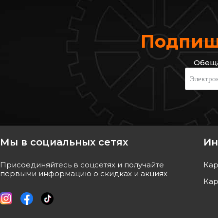
Подпиши
Обеща
LPR
BOSCH
Электро
Трос стояночного тормоза задний
Трос ручника (задни
RENAULT Kangoo 08-17, Kangoo
Kangoo 08- (2015/
09-17
Код: C1664B
Код: 1 987 482 253
560
грн
955
грн
Мы в социальных сетях
Ин
КУПИТЬ
КУПИ
Присоединяйтесь в соцсетях и получайте
Кар
Отправка
завтра
Отправка
первыми информацию о скидках и акциях
Кар
-
5
%