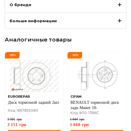
О бренде
Больше информации
Аналогичные товары
-
10
%
-
10
%
EUROREPAR
CIFAM
Диск тормозной задний 2шт.
RENAULT тормозной диск
задн.Master 10-
Код: 1667855080
Код: 800-1386C
3 501
грн
1 844
грн
3 151
грн
1 660
грн