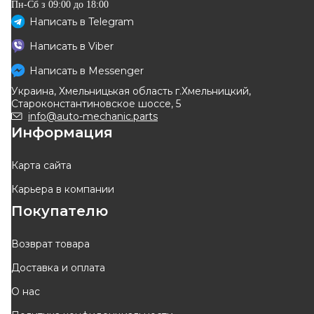
Пн-Сб з 09:00 до 18:00
Написать в
Telegram
OPTIMAL
JP GROUP
Написать в
Viber
Тормозной диск
тормозной диск задн.Master
10-
Написать в
Messenger
Код: BS-8686C
Код: 4363203200
Украина, Хмельницькая область г.Хмельницкий,
2 453
грн
1 647
грн
Староконстантиновское шоссе, 5
2 208
грн
1 483
грн
info@auto-mechanic.parts
Информация
КУПИТЬ
КУПИТЬ
Отправка
завтра
Отправка
10.08
Карта сайта
Карьера в компании
-
10
%
-
10
%
Покупателю
Возврат товара
Доставка и оплата
MEYLE
METELLI
О нас
Диск тормозной (задний)
Диск тормозной (задний)