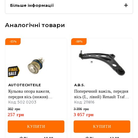
Більше інформації
Аналогічні товари
-
15
%
-
10
%
AUTOTECHTEILE
A.B.S.
Кульова опора важеля,
Поперечний важіль, передня
передня вісь (нижня)
вісь (L, лівий) Renault Trafic
Код: 502 0203
Код: 211816
d=22mm Renault Master II +
III + Opel Vivaro B 14->
Opel Movano A 98->07
302
грн
3 396
грн
257
грн
3 057
грн
КУПИТИ
КУПИТИ