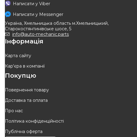
FARE SA
KAMOKA
Написати у
Viber
Шарова опора
Кульова (шарова) опора
Написати у
Messenger
Код: RS098
Код: 9040160
Україна, Хмельницька область м.Хмельницький,
376
грн
395
грн
Старокостянтинівське шосе, 5
339
грн
356
грн
info@auto-mechanic.parts
Інформація
КУПИТИ
КУПИТИ
Відправка
12.08
Відправка
12.08
Карта сайту
Кар'єра в компанії
-
10
%
-
10
%
Покупцю
Повернення товару
Доставка та оплата
RODRUNNER
QUINTON HAZELL
Про нас
Шарова опора
Шарова опора
Політика конфіденційності
Код: BJ-R-470
Код: QSJ1921S
Публічна оферта
537
грн
427
грн