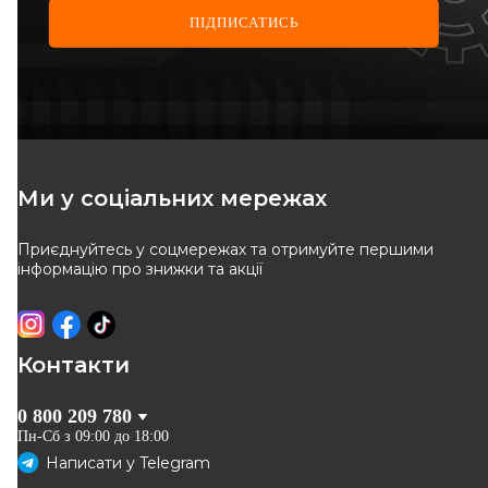
ПІДПИСАТИСЬ
KAMOKA
FARE SA
Кульова (шарова) опора
Шарова опора
Код: 9040158
Код: RS097
248
грн
308
грн
Ми у соціальних мережах
224
грн
278
грн
Приєднуйтесь у соцмережах та отримуйте першими
КУПИТИ
КУПИТИ
інформацію про знижки та акції
Відправка
12.08
Відправка
12.08
-
10
%
-
10
%
Контакти
0 800 209 780
Пн-Сб з 09:00 до 18:00
Написати у
Telegram