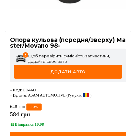
Опора кульова (передня/зверху) Ma
ster/Movano 98-
Щоб перевірити сумісність запчастини,
додайте своє авто
ДОДАТИ АВТО
–
Код
:
80448
–
Бренд
:
ASAM AUTOMOTIVE
(Румунія
)
648
грн
-
10
%
584
грн
Відправка
10.08